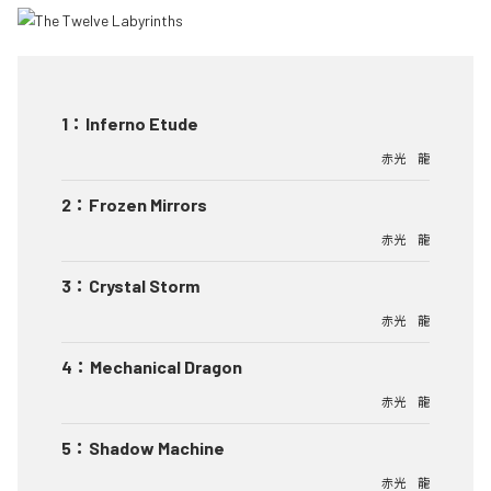
1
：
Inferno Etude
赤光 龍
2
：
Frozen Mirrors
赤光 龍
3
：
Crystal Storm
赤光 龍
4
：
Mechanical Dragon
赤光 龍
5
：
Shadow Machine
赤光 龍