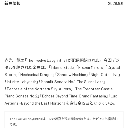
新曲情報
2026.8.6
赤光 龍の「The Twelve Labyrinths」が配信開始された。今回デジ
タル配信された楽曲は、「Inferno Etude」「Frozen Mirrors」「Crystal
Storm」「Mechanical Dragon」「Shadow Machine」「Night Cathedral」
「Infinite Labyrinth」「Moonlit Sonata No.1-The Silent Lake」
「Fantasia of the Northern Sky-Aurora」「The Forgotten Castle -
Piano Sonata No.2」「Echoes Beyond Time-Grand Fantasia」「Lux
Aeterna -Beyond the Last Horizon」を含む全12曲となっている。
The Twelve Labyrinths は、12の迷宮を巡る精神の旅を描いたピアノ独奏組曲
です。
