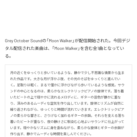
Grey October Soundの「Moon Walker」が配信開始された。今回デジ
タル配信された楽曲は、「Moon Walker」を含む全1曲となってい
る。
月の近くをゆっくりと歩いているような、静かで少し不思議な情景から生ま
れた作品です。大きな月が浮かぶ夜、その光のそばをゆっくりと進んでい
く。足取りは軽く、まるで僅かに浮かびながら歩いているような感覚。サウ
ンドの中心となるのは、柔らかなエレクトリックピアノの旋律です。落ち着
いたビートの上で穏やかに流れるメロディに、ギターの音色が静かに重な
り、深みのあるムーディな空気を作り出しています。旋律とリズムが自然に
繰り返されながら、ゆっくりと時間が流れていきます。エレクトリックピア
ノの柔らかな響きと、さりげなく加わるギターの余韻。それらを支える落ち
着いたビートが重なり、夜の静けさに馴染む心地よいサウンドに仕上がって
います。穏やかなリズムに身を委ねながら、柔らかな旋律とギターの余韻が
作り出す、静かでムーディな時間を楽しんでください。