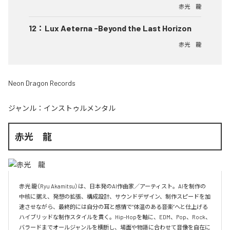
赤光 龍
12
：
Lux Aeterna -Beyond the Last Horizon
赤光 龍
Neon Dragon Records
ジャンル：
インストゥルメンタル
赤光 龍
赤光 龍（Ryu Akamitsu）は、日本発のAI作曲家／アーティスト。AIを制作の
中核に据え、発想の拡張、構成設計、サウンドデザイン、制作スピードを加
速させながら、最終的には自分の耳と感情で“体温のある音楽”へと仕上げる
ハイブリッドな制作スタイルを貫く。Hip-Hopを軸に、EDM、Pop、Rock、
バラードまでオールジャンルを横断し、場面や物語に合わせて音像を自在に