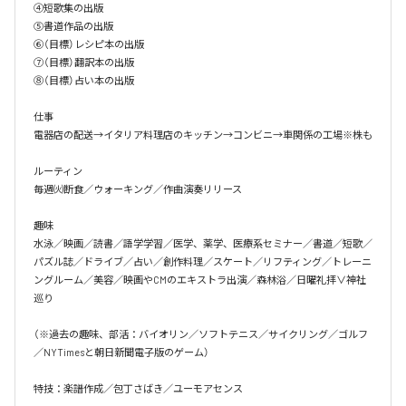
④短歌集の出版

⑤書道作品の出版

⑥（目標）レシピ本の出版

⑦（目標）翻訳本の出版

⑧（目標）占い本の出版

仕事

電器店の配送→イタリア料理店のキッチン→コンビニ→車関係の工場※株も

ルーティン

毎週㈫断食／ウォーキング／作曲演奏リリース

趣味

水泳／映画／読書／語学学習／医学、薬学、医療系セミナー／書道／短歌／
パズル誌／ドライブ／占い／創作料理／スケート／リフティング／トレーニ
ングルーム／美容／映画やCMのエキストラ出演／森林浴／日曜礼拝∨神社
巡り

（※過去の趣味、部活：バイオリン／ソフトテニス／サイクリング／ゴルフ
／NYTimesと朝日新聞電子版のゲーム）

特技：楽譜作成／包丁さばき／ユーモアセンス
