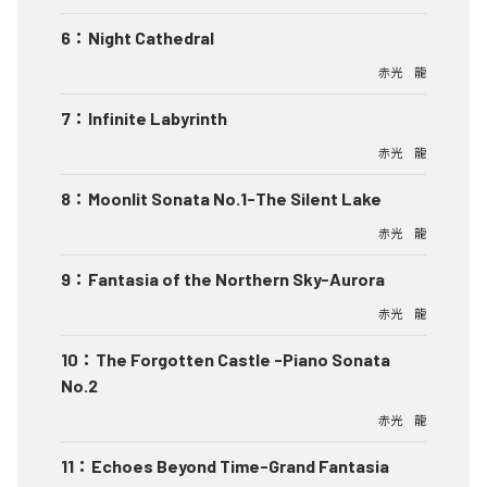
6
：
Night Cathedral
赤光 龍
7
：
Infinite Labyrinth
赤光 龍
8
：
Moonlit Sonata No.1-The Silent Lake
赤光 龍
9
：
Fantasia of the Northern Sky-Aurora
赤光 龍
10
：
The Forgotten Castle -Piano Sonata
No.2
赤光 龍
11
：
Echoes Beyond Time-Grand Fantasia