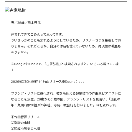
男／39歳／熊本県民

産まれてきてごめんって思ってます。

ついさっきのことも忘れるようにしているため、リスナーさまを把握してお
りません。それどころか、自分の作品も憶えていないため、再現性は微塵も
ありません。

※GoogleやKindleで、「古家弘樹」と検索されますと、いろいろ載っていま
す

2026/07/30㈭現在♭154曲リリース※SoundCloud

フランツ・リストに感化され、彼をも超える超絶技巧の作曲家ピアニストに
なることを決意。29歳から31歳の間、フランツ・リストを見習い、「巡礼の
年：九州（約120箇所の神社、寺院、教会）」を行いました。今も変わらず。

①作曲音源リリース

②楽譜の出版

③短編小説集の出版
