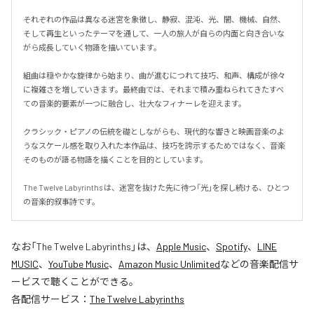
それぞれの作品は異なる迷宮を象徴し、静寂、混沌、光、闇、機械、自然、
そして再生といったテーマを通して、一人の旅人が自らの内面と向き合いな
がら成長していく物語を描いています。

組曲は穏やかな旋律から始まり、曲が進むにつれて技巧、和声、構成が徐々
に複雑さを増していきます。最終曲では、それまで積み重ねられてきたすべ
ての音楽的要素が一つに融合し、壮大なフィナーレを迎えます。

クラシック・ピアノの伝統を礎としながらも、現代的な響きと映画音楽のよ
うなスケール感を取り入れた本作品は、技巧を誇示するためではなく、音楽
そのものが語る物語を描くことを目的としています。

The Twelve Labyrinths は、迷宮を抜けた先に待つ「光」を探し続ける、ひとつ
の音楽的叙事詩です。
なお「
The Twelve Labyrinths
」は、
Apple Music
、
Spotify
、
LINE
MUSIC
、
YouTube Music
、
Amazon Music Unlimited
などの音楽配信サ
ービスで聴くことができる。
各配信サービス：
The Twelve Labyrinths