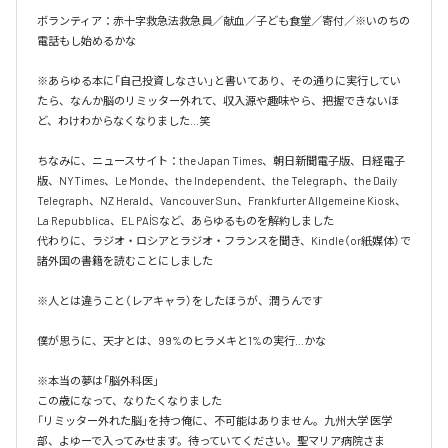
ボランティア：赤十字救急法救急員／献血／子ども食堂／寄付／※いのちの
電話もし始めるかな

※あらゆる本に「自己投資しなさい」と書いてあり、その通りに実行してい
たら、なんか脳のリミッター外れて、収入源や趣味やら、把握できないほ
ど、わけわからなくなりました…笑

ちなみに、ニュースサイト：the Japan Times、朝日新聞電子版、日経電子
版、NYTimes、Le Monde、the Independent、the Telegraph、the Daily 
Telegraph、NZ Herald、Vancouver Sun、Frankfurter Allgemeine Kiosk、
La Repubblica、EL PAÍSなど、あらゆるものを解約しました

代わりに、ラジオ・ロシアとラジオ・フランスを聞き、Kindle（or紙媒体）で
諸外国の書籍を読むことにしました

※人とは違うこと（レアキャラ）をしたほうが、潤うんです

僕が思うに、天才とは、99%のヒラメキと1%の実行…かな

※本当の夢は「脳外科医」

この歳になって、なりたくなりました

「リミッター外れた脳」を持つ俺に、不可能はありません。九州大学 医学
部、よゆーで入ってみせます。待っていてください。聖マリア病院さま