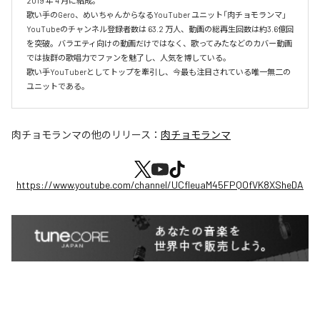
2019 年 4 ⽉に結成。 

歌い⼿のGero、めいちゃんからなるYouTuber ユニット「⾁チョモランマ」

YouTubeのチャンネル登録者数は 63.2 万⼈、動画の総再⽣回数は約3.6億回
を突破。バラエティ向けの動画だけではなく、歌ってみたなどのカバー動画
では抜群の歌唱⼒でファンを魅了し、⼈気を博している。

歌い⼿YouTuberとしてトップを牽引し、今最も注⽬されている唯⼀無⼆の
ユニットである。
肉チョモランマ
の他のリリース：
肉チョモランマ
https://www.youtube.com/channel/UCfleuaM45FPQOfVK8XSheDA