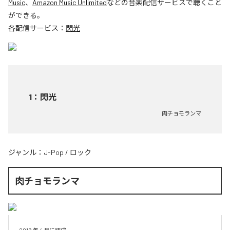
Music
、
Amazon Music Unlimited
などの音楽配信サービスで聴くこと
ができる。
各配信サービス：
閃光
1
：
閃光
肉チョモランマ
ジャンル：
J-Pop
/
ロック
肉チョモランマ