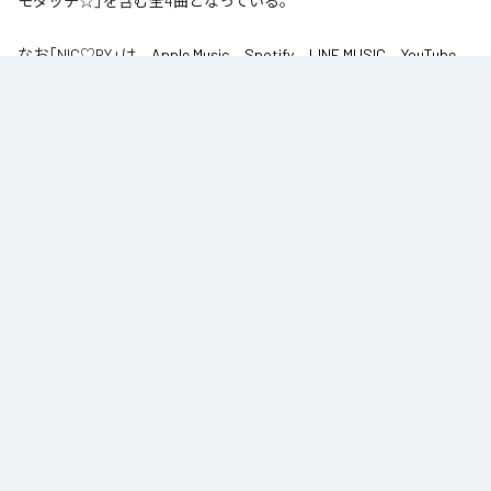
モダッチ☆」を含む全4曲となっている。
なお「
NIC♡RY
」は、
Apple Music
、
Spotify
、
LINE MUSIC
、
YouTube
Music
、
Amazon Music Unlimited
などの音楽配信サービスで聴くこと
ができる。
各配信サービス：
NIC♡RY
1
：
PEACE
NIC♡RY
2
：
サマグッタイム
NIC♡RY
3
：
踊るニンニコリン
NIC♡RY