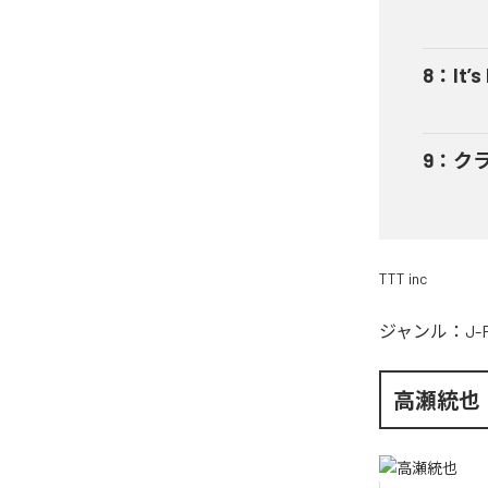
8
：
It’s
9
：
ク
TTT inc
ジャンル：
J-
高瀬統也