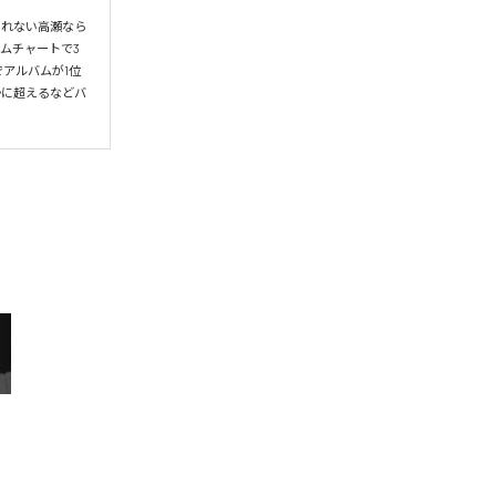
られない高瀬なら
ムチャートで3
アルバムが1位
かに超えるなどバ