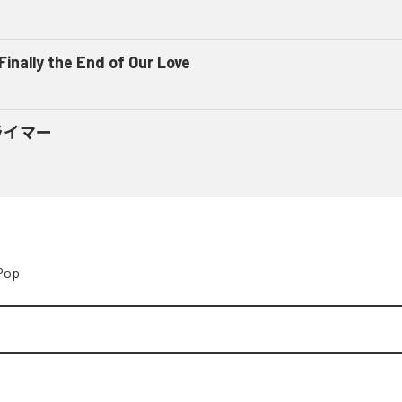
 Finally the End of Our Love
ライマー
Pop