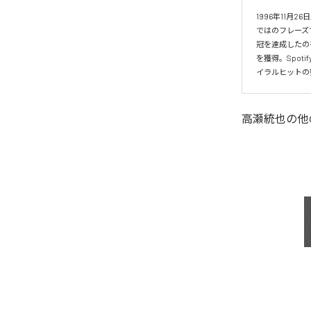
1996年11
ではのフレーズ
冠を達成したの
を獲得。Spo
イラルヒットの
高瀬統也
の他