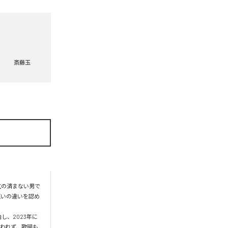
斎藤玉
気の済まない男で
互いの違いを認め
し、2023年に
われず、歌詞も