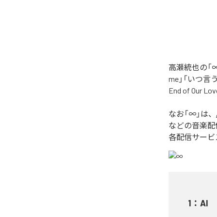
高瀬統也の「∞
me」「いつ言う？」
End of O
なお「
∞
」は、
などの音楽配
各配信サービ
1
：
AI