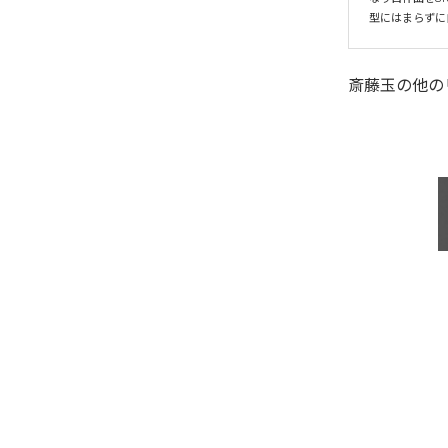
型にはまらずに
斎藤玉
の他の