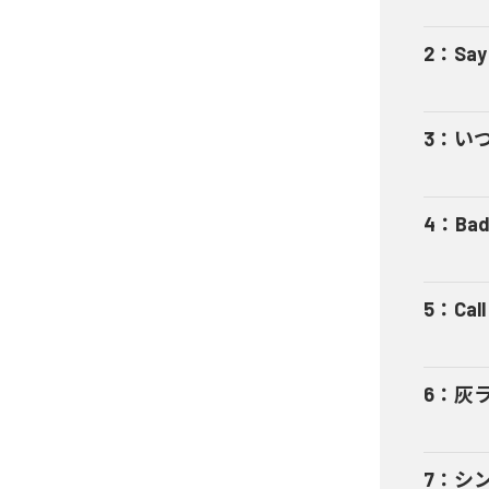
2
：
Say
3
：
い
4
：
Bad
5
：
Cal
6
：
灰
7
：
シ