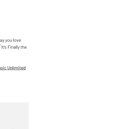
u love
Finally the
ic Unlimited