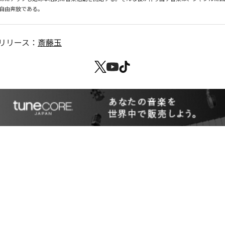
自由奔放である。
リリース：
斎藤玉