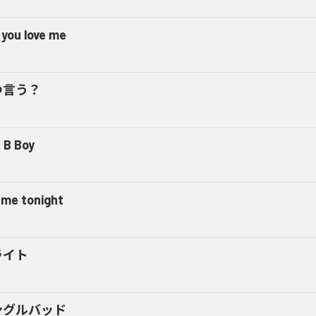
 you love me
つ言う？
 B Boy
l me tonight
ライト
ングルバッド