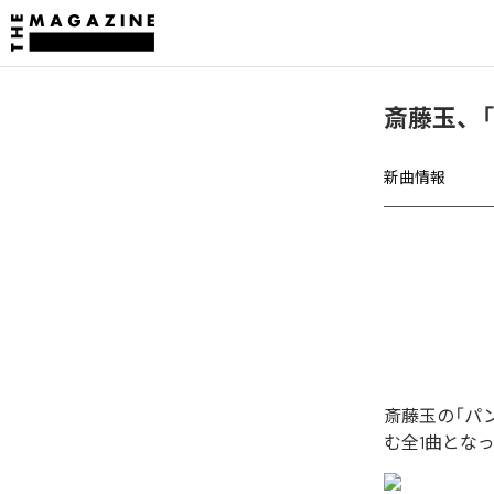
斎藤玉、
新曲情報
斎藤玉の「パ
む全1曲とな