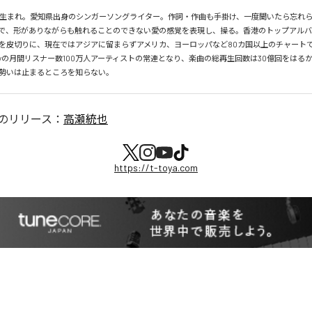
月26日生まれ。愛知県出身のシンガーソングライター。作詞・作曲も手掛け、一度聞いたら忘れ
で、形がありながらも触れることのできない愛の感覚を表現し、操る。香港のトップアルバ
を皮切りに、現在ではアジアに留まらずアメリカ、ヨーロッパなど80カ国以上のチャートで
tifyの月間リスナー数100万人アーティストの常連となり、楽曲の総再生回数は30億回をはる
勢いは止まるところを知らない。
のリリース：
高瀬統也
https://t-toya.com