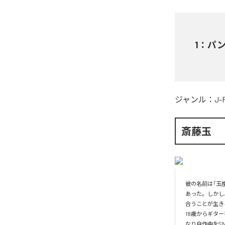
1
：
パ
ジャンル：
J-
斎藤玉
彼の名前は「玉
あった。しかし
合うことが生きる
18歳からギタ
なり自作曲をS