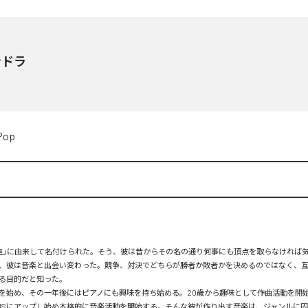
ンドラ
Pop
座」に由来して名付けられた。そう、彼は昔からその名の通り何事にも頂点を取らなければ
、彼は音楽と出会い変わった。競争、対決でどちらが勝者か敗者かを決めるのではなく、
目的だと知った。

ーを始め、その一年後にはピアノにも興味を持ち始める。20歳から趣味として作曲活動を開始
NSにアップし始め本格的に音楽活動を開始する。そんな彼が作り出す音楽は、ジャンルに囚