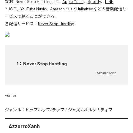
なお「
Never Stop Hustling
」は、
Apple Music
、
Spotify
、
LINE
MUSIC
、
YouTube Music
、
Amazon Music Unlimited
などの音楽配信サ
ービスで聴くことができる。
各配信サービス：
Never Stop Hustling
1
：
Never Stop Hustling
AzzurroXanh
Fumez
ジャンル：
ヒップホップ/ラップ
/
ジャズ
/
オルタナティブ
AzzurroXanh