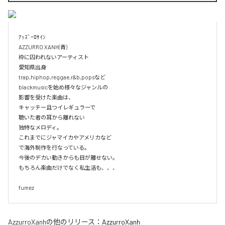
ｱｯｽﾞｰﾛｻｲﾝ

AZZURRO XANH(青)

枠に囚われないアーティスト

愛知県出身

trap,hiphop,reggae,r&b,popsなど

blackmusicを始め様々なジャンルの

影響を受けた楽曲は、

キャッチー且つイレギュラーで

聴いた者の耳から離れない

独特なメロディ。

これまでにジャマイカやアメリカなど

で海外制作を行なっている。

今後のデカい動きからも目が離せない。

もちろん楽曲だけでなく私生活も、、、

fumez
AzzurroXanh
の他のリリース：
AzzurroXanh