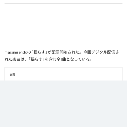
masumi endoの「揺らす」が配信開始された。今回デジタル配信さ
れた楽曲は、「揺らす」を含む全1曲となっている。
覚醒
なお「
揺らす
」は、
Apple Music
、
Spotify
、
LINE MUSIC
、
YouTube
Music
、
Amazon Music Unlimited
などの音楽配信サービスで聴くこと
ができる。
各配信サービス：
揺らす