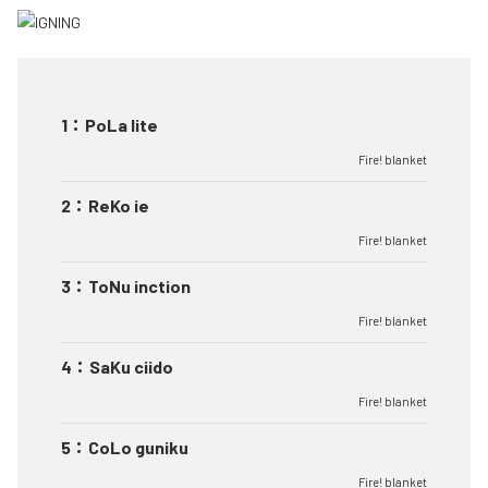
1
：
PoLa lite
Fire! blanket
2
：
ReKo ie
Fire! blanket
3
：
ToNu inction
Fire! blanket
4
：
SaKu ciido
Fire! blanket
5
：
CoLo guniku
Fire! blanket