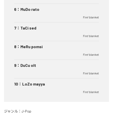
6
：
MuDo rato
Fire! blanket
7
：
TaCi sed
Fire! blanket
8
：
MeRu pomsi
Fire! blanket
9
：
DuCu olt
Fire! blanket
10
：
LoZo mayya
Fire! blanket
ジャンル：
J-Pop