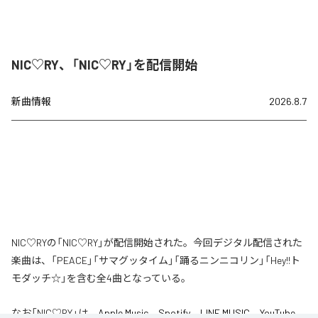
NIC♡RY、「NIC♡RY」を配信開始
新曲情報
2026.8.7
NIC♡RYの「NIC♡RY」が配信開始された。今回デジタル配信された
楽曲は、「PEACE」「サマグッタイム」「踊るニンニコリン」「Hey!!ト
モダッチ☆」を含む全4曲となっている。
なお「
NIC♡RY
」は、
Apple Music
、
Spotify
、
LINE MUSIC
、
YouTube