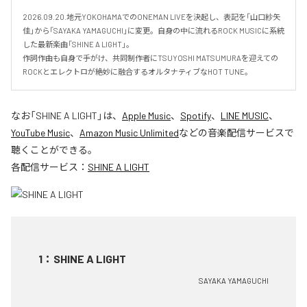
2026.09.20.地元YOKOHAMAでのONEMAN LIVEを決起し、表記を「山口紗矢
佳」から「SAYAKA YAMAGUCHI」に変更。自身の中に流れるROCK MUSICに系統
した最新楽曲「SHINE A LIGHT」。

作詞作曲も自身で手がけ、共同制作者にTSUYOSHI MATSUMURAを迎えての
ROCKとエレクトロが絶妙に融合するオルタナティブなHOT TUNE。
なお「
SHINE A LIGHT
」は、
Apple Music
、
Spotify
、
LINE MUSIC
、
YouTube Music
、
Amazon Music Unlimited
などの音楽配信サービスで
聴くことができる。
各配信サービス：
SHINE A LIGHT
1
：
SHINE A LIGHT
SAYAKA YAMAGUCHI