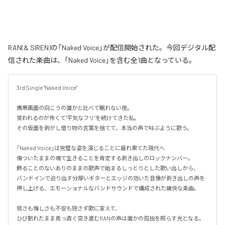
RAN(& SIREN)の「Naked Voice」が配信開始された。今回デジタル配
信された楽曲は、「Naked Voice」を含む全1曲となっている。
3rd Single "Naked Voice"

携帯画面の向こうの誰かと比べて眠れない夜。

笑われるのが怖くて"平気なフリ"を続けてきた私。

その仮面を剥がし借り物の言葉を捨てて、本当の声で叫ぶように歌う。

「Naked Voice」は完璧な姿を演じることに疲れ果てた現代へ

傷ついたままの魂で生きることを肯定する剥き出しのロックナンバー。

飾ることのないありのままの歌声で始まるしっとりとした歌い出しから、

バンドインで迫り出す分厚いギターとエッジの効いた音像が剥き出しの声を
押し上げる、エモーショナルなバンドサウンドで構成された痛快な楽曲。

弱さも悔しさも不安も隠さず歌に変えて、

ひび割れたまま真っ直ぐ突き進むRANの声は誰かの孤独を照らす光となる。
