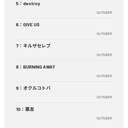
5
：
destroy
OUTSIDER
6
：
GIVE US
OUTSIDER
7
：
キルザセレブ
OUTSIDER
8
：
BURNING AWAY
OUTSIDER
9
：
オクルコトバ
OUTSIDER
10
：
悪友
OUTSIDER