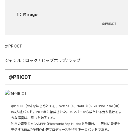
1
：
Mirage
@PRICOT
@PRICOT
ジャンル：
ロック
/
ヒップホップ/ラップ
@PRICOT
@PRICOT（Vo）をはじめとする、Nemo（G）、MARU（B）、Justin Semo（Dr）
の4人組バンド。2019年に結成された。メンバーから放たれる走り抜けるよ
うな演奏は、誰もを魅了する。

独自の音楽ジャンルEPM（Electronic Pop Music）を手掛け、世界的に音楽を
発信するRiAが作詞作曲等プロデュースを行う唯一のバンドである。
