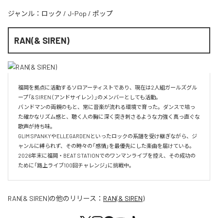
ジャンル：
ロック
/
J-Pop
/
ポップ
RAN(& SIREN)
福岡を拠点に活動するソロアーティストであり、現在は2人組ガールズグル
ープ「& SIREN（アンドサイレン）」のメンバーとしても活動。

バンドマンの両親のもと、常に音楽が流れる環境で育った。ダンスで培っ
た確かなリズム感と、聴く人の胸に深く突き刺さるような力強く真っ直ぐな
歌声が持ち味。

GLIM SPANKYやELLEGARDENといったロックの系譜を受け継ぎながら、ジ
ャンルに縛られず、その時々の「感情」を最優先にした楽曲を届けている。

2026年末に福岡・BEAT STATIONでのワンマンライブを控え、その成功の
ために「路上ライブ100回チャレンジ」に挑戦中。
RAN(& SIREN)
の他のリリース：
RAN(& SIREN)