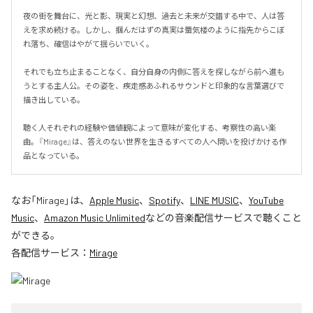
夜の街を舞台に、光と影、現実と幻想、過去と未来が交錯する中で、人は答
えを求め続ける。しかし、掴んだはずの真実は蜃気楼のように指先からこぼ
れ落ち、確信はやがて揺らいでいく。

それでも立ち止まることなく、自分自身の内側に答えを探しながら前へ進も
うとする主人公。その姿を、疾走感あふれるサウンドと印象的な言葉選びで
描き出している。

聴く人それぞれの経験や価値観によって意味が変化する、考察性の高い楽
曲。『Mirage』は、答えのない世界を生きるすべての人へ問いを投げかける作
品となっている。
なお「
Mirage
」は、
Apple Music
、
Spotify
、
LINE MUSIC
、
YouTube
Music
、
Amazon Music Unlimited
などの音楽配信サービスで聴くこと
ができる。
各配信サービス：
Mirage