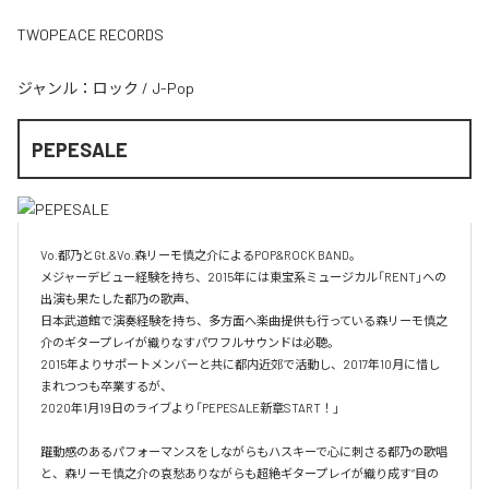
TWOPEACE RECORDS
ジャンル：
ロック
/
J-Pop
PEPESALE
Vo.都乃とGt.&Vo.森リーモ慎之介によるPOP&ROCK BAND。

メジャーデビュー経験を持ち、2015年には東宝系ミュージカル「RENT」への
出演も果たした都乃の歌声、

日本武道館で演奏経験を持ち、多方面へ楽曲提供も行っている森リーモ慎之
介のギタープレイが織りなすパワフルサウンドは必聴。

2015年よりサポートメンバーと共に都内近郊で活動し、2017年10月に惜し
まれつつも卒業するが、

2020年1月19日のライブより「PEPESALE新章START！」

躍動感のあるパフォーマンスをしながらもハスキーで心に刺さる都乃の歌唱
と、森リーモ慎之介の哀愁ありながらも超絶ギタープレイが織り成す“目の