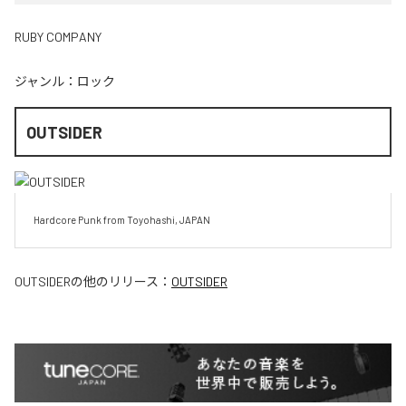
RUBY COMPANY
ジャンル：
ロック
OUTSIDER
Hardcore Punk from Toyohashi, JAPAN
OUTSIDER
の他のリリース：
OUTSIDER