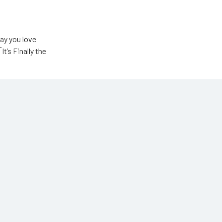
u love
Finally the
ic Unlimited
高瀬統也