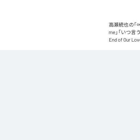
高瀬統也の「∞
me」「いつ言う？」
End of O
なお「
∞
」は、
などの音楽配
各配信サービ
1
：
AI
2
：
Say