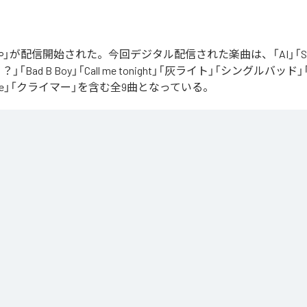
」が配信開始された。今回デジタル配信された楽曲は、「AI」「Say yo
「Bad B Boy」「Call me tonight」「灰ライト」「シングルバッド」「It’s 
ur Love」「クライマー」を含む全9曲となっている。
Apple Music
、
Spotify
、
LINE MUSIC
、
YouTube Music
、
Amazon Mus
信サービスで聴くことができる。
ス：
∞
 you love me