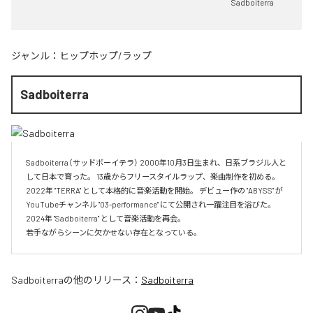
Sadboiterra
ジャンル：
ヒップホップ/ラップ
Sadboiterra
Sadboiterra（サッドボーイテラ） 2000年10月3日生まれ、日系ブラジル人と
して日本で育った。 13歳からフリースタイルラップ、楽曲制作を初める。 
2022年 "TERRA" として本格的に音楽活動を開始。 デビュー作の "ABYSS" が
YouTubeチャンネル "03-performance" にて公開され一躍注目を浴びた。 
2024年 "Sadboiterra" として音楽活動を再会。

若手ながらシーンに欠かせない存在となっている。
Sadboiterra
の他のリリース：
Sadboiterra