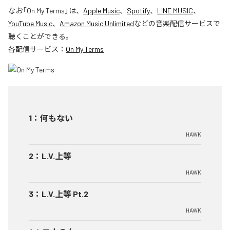
なお「
On My Terms
」は、
Apple Music
、
Spotify
、
LINE MUSIC
、
YouTube Music
、
Amazon Music Unlimited
などの音楽配信サービスで
聴くことができる。
各配信サービス：
On My Terms
1
：
何もない
HAWK
2
：
L.V.上等
HAWK
3
：
L.V.上等 Pt.2
HAWK