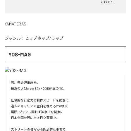
YOS-MAG
YAMATERAS
ジャンル：
ヒップホップ/ラップ
YOS-MAG
石川県金沢市出身。

横浜の大型crew BAYHOOD所属のMC。

圧倒的な行動力と制作スピードを武器に

過去のキャリアの空白を埋めるかの如く

場所, ジャンル問わず神奈川を拠点に

日本全国を股に掛け日々奮闘中。

ストリートの描写から政治的な事まで.
