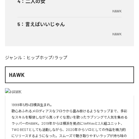
4
：
二人の女
HAWK
5
：
言えばいいじゃん
HAWK
ジャンル：
ヒップホップ/ラップ
HAWK
1999年5月4日横浜生まれ。

歌心あふれるメロディアスなフロウから畳み掛けるようなラップまで、多彩
なスキルを駆使しながら真っすぐな思いを歌ったラブソングで人気を集める
ラッパーのHAWK。2019年からは横浜を拠点にVeRKexと2人組ユニット、
TWO BESTとしても活動しながら、2020年からソロとしての作品を精力的
にリリースするようになった。スムーズで聴き取りやすいラップが持ち味の