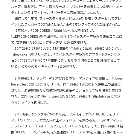
供して来た、E TICKET PRODUCTIONプロデュースによるガールズラップグ
ループ。読み方は「マイクロウルーガ」。メンバーを募集しつつ活動中。オー
ディションのオフィシャルサポーターは吉田凜音がつとめた。

　発進して半年で「フリースタイルダンジョン」の1期モンスターとしてブレ
イクしたラッパーのDOTAMAとhy4_4yhの2マンライブのOAに抜擢された。

　19年10月、「CONCORDE」「Right Now」などを収録した
1stEP「CONCORDE」を全国発売。同作はライムスター宇多丸の連載コラムに
て「突き抜けた90’sヒップホップ愛」と評価を受けた。

　20年2月には川崎CLUB CITTA’開催の「@JAM」に出演。同月に1stシングル
「dog kawaii」をリリースし、「ライムスター宇多丸のアフター6 ジャンクシ
ョン」（TBSラジオ）にて「本格的にきっちりやり切ることで批評性すら出て
いる」「めちゃめちゃキャッチー」と評された。

　21年6月には、ラッパーのGOMESSとのツーマンライブを開催し、「Moon 
Reverb feat.GOMESS」をリリース。同年8月にはWEGO＆米原康正の企画に
登場し、渋谷109店など複数のWEGO店舗のビジョンにて紹介映像が展開さ
れた。22年4月には「Go Forward EP」を発売、9月には渋谷club asiaにてワ
ンマンライブを開催した。

　24年11月にはシングル「MAD MIC」を、25年1月には「ASTRO JET」をリリー
ス。「ASTRO JET」は22万人以上のフォロワーを集めるSpotifyのオフィシャ
ルプレイリスト「Fresh Finds Pop」にリストインした。また、同年9月には新
曲「KILL SCREEN」「watch」を2週連続でリリース＆MVを公開。両曲ともマス