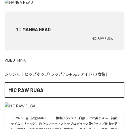
1
：
MANGA HEAD
MIC RAW RUGA
VIDEOTHINK
ジャンル：
ヒップホップ/ラップ
/
J-Pop
/
アイドル(女性)
MIC RAW RUGA
　KMNZ、吉田凜音/RINNEEE、根本凪（ex.でんぱ組）、でか美ちゃん、初期
ライムベリーなど、数々のアーティストをプロデュース及びラップ楽曲を提