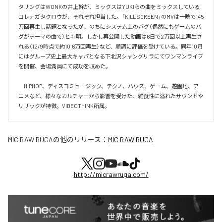
タリングはWONKの井上幹が、ミックスはYUKIらの曲をミックスしている
コレナガタクロウが、それぞれ担当した。「KILL SCREEN」のMVは一晩で145
万回再生し話題となったが、のちにシステム上のバグ（偶然にもゲームのバ
グがテーマの曲で）と判明。しかし再公開した動画は6日で2万回以上再生さ
れる（12/9時点で約10.6万回再生）など、順調に評価を受けている。同年10月
にはグループ史上最大キャパとなる下北沢シャングリラにてワンマンライブ
を開催、会場満員にて成功を収めた。

　HIPHOP、ディスコミュージック、テクノ、ハウス、ゲーム、遊園地、ア
ニメなど、様々なカルチャーから影響を受けた、雑食性に溢れたサウンドや
リリックが特徴。VIDEOTHINK所属。
MIC RAW RUGA
の他のリリース：
MIC RAW RUGA
http://micrawruga.com/