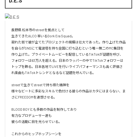
D.E.S
長野県 松本市のstreetを拠点として

生きてきたALCO 率いるDork Era Squad。

寂れた街で彼が企てたプロジェクトの規模は壮大であった。作り上げた作品
を自らがSNSにて電波塔を持ち全国に打ち込むという唯一無二のMC集団を
作り上げた。プライベートムービーを配信しているTikTokが話題を呼び、
フォロワーは63万人を超える。日本のラッパーの中でTikTokフォロワーは
トップを飾る。日本各地でLIVEを行いライブパフォーマンスも高く評価さ
れ楽曲もTikTokトレンドとなるなど話題を呼んでいる。

streetで生きてstreetで持ち得た精神を

様々なビートに多彩なスキルで色付ける彼らの作品はカタにはまらない、ま
さにFREEDOMを連想させる。

BLOOD BOYとも多数の作品を制作しており

有力なプロデューサー達も

彼らの活動に目を光らせている。

これからのヒップホップシーンを
