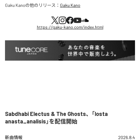
Gaku Kano
の他のリリース：
Gaku Kano
https://gaku-kano.com/index.html
Sabdhabi Electus & The Ghosts、「losta
anasta_analisis」を配信開始
新曲情報
2026.8.4