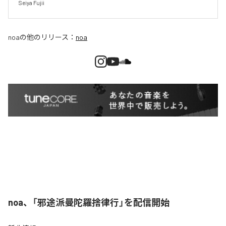
Seiya Fujii
noa
の他のリリース：
noa
noa、「邪途派曼陀羅捨律行」を配信開始