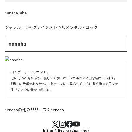
nanaha label
ジャンル：
ジャズ
/
インストゥルメンタル
/
ロック
nanaha
コンポーザーピアニスト。

心にそっと寄り添う、優しくて儚いオリジナルピアノ曲を届けています。

「癒しの音楽をあなたへ。」をテーマに、柔らかく、心に響く旋律で日々を
生きる人々に静かな癒しを。
nanaha
の他のリリース：
nanaha
https://linktr.ee/nanaha7