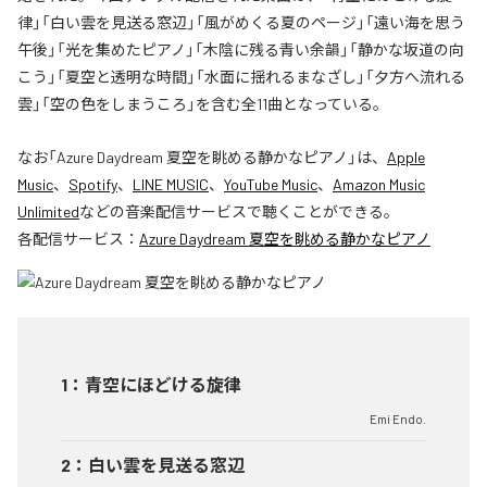
律」「白い雲を見送る窓辺」「風がめくる夏のページ」「遠い海を思う
午後」「光を集めたピアノ」「木陰に残る青い余韻」「静かな坂道の向
こう」「夏空と透明な時間」「水面に揺れるまなざし」「夕方へ流れる
雲」「空の色をしまうころ」を含む全11曲となっている。
なお「
Azure Daydream 夏空を眺める静かなピアノ
」は、
Apple
Music
、
Spotify
、
LINE MUSIC
、
YouTube Music
、
Amazon Music
Unlimited
などの音楽配信サービスで聴くことができる。
各配信サービス：
Azure Daydream 夏空を眺める静かなピアノ
1
：
青空にほどける旋律
Emi Endo.
2
：
白い雲を見送る窓辺