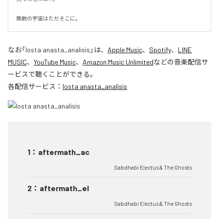
無数の宇宙はただそこに。
なお「
losta anasta_analisis
」は、
Apple Music
、
Spotify
、
LINE
MUSIC
、
YouTube Music
、
Amazon Music Unlimited
などの音楽配信サ
ービスで聴くことができる。
各配信サービス：
losta anasta_analisis
1
：
aftermath_ac
Sabdhabi Electus & The Ghosts
2
：
aftermath_el
Sabdhabi Electus & The Ghosts