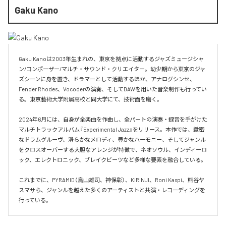
Gaku Kano
Gaku Kanoは2003年生まれの、東京を拠点に活動するジャズミュージシャ
ン/コンポーザー/マルチ・サウンド・クリエイター。幼少期から東京のジャ
ズシーンに身を置き、ドラマーとして活動するほか、アナログシンセ、
Fender Rhodes、Vocoderの演奏、そしてDAWを用いた音楽制作も行ってい
る。東京藝術大学附属高校と同大学にて、技術面を磨く。

2024年6月には、自身が全楽曲を作曲し、全パートの演奏・録音を手がけた
マルチトラックアルバム『Experimental Jazz』をリリース。本作では、緻密
なドラムグルーヴ、滑らかなメロディ、豊かなハーモニー、そしてジャンル
をクロスオーバーする大胆なアレンジが特徴で、ネオソウル、インディーロ
ック、エレクトロニック、ブレイクビーツなど多様な要素を融合している。

これまでに、PYRAMID（鳥山雄司、神保彰）、KIRINJI、Roni Kaspi、熊谷ヤ
スマサら、ジャンルを越えた多くのアーティストと共演・レコーディングを
行っている。