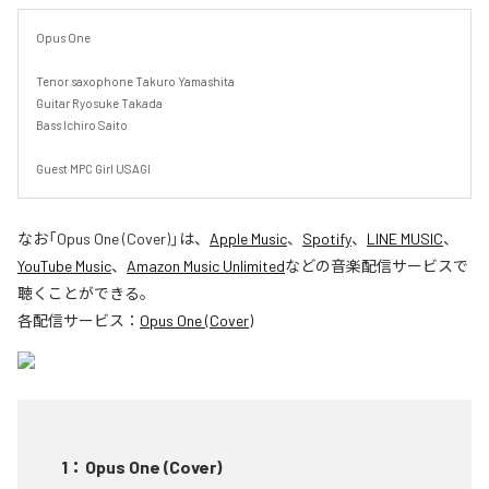
Opus One

Tenor saxophone Takuro Yamashita

Guitar Ryosuke Takada

Bass Ichiro Saito

Guest MPC Girl USAGI
なお「
Opus One (Cover)
」は、
Apple Music
、
Spotify
、
LINE MUSIC
、
YouTube Music
、
Amazon Music Unlimited
などの音楽配信サービスで
聴くことができる。
各配信サービス：
Opus One (Cover)
1
：
Opus One (Cover)