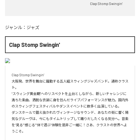
Clap Stomp Swingin'
ジャンル：
ジャズ
Clap Stomp Swingin'
Clap Stomp Swingin’

大阪発、世界を舞台に躍動する五人組スウィングジャズバンド。通称クラス
ト。

“スウィング黄金期”へのリスペクトを土台としながら、新しいチャレンジに
満ちた楽曲、洒脱な衣装に身を包んだライブパフォーマンスが魅力。国内外
のスウィングフェスティバルやダンスイベントに数多く出演している。

ダンスホールで鍛え抜かれたヴィンテージなサウンド、あなたの街に響く陽
気なグルーヴは、今にもタイムトリップして踊りだしたくなる気分へ。音楽
を“見る”“感じる”“体で遊ぶ”体験を是非ご一緒に！さあ、クラストの世界へよ
うこそ。