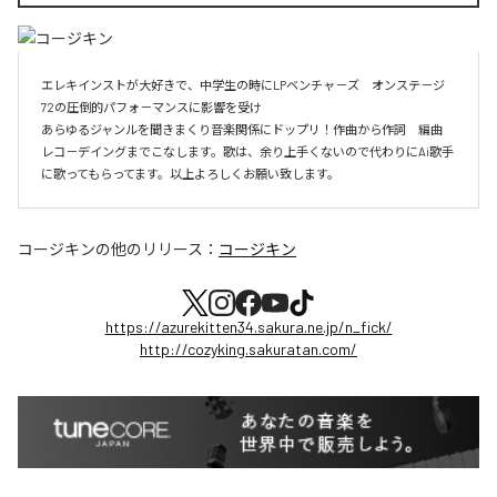
エレキインストが大好きで、中学生の時にLPベンチャ－ズ　オンステ－ジ
72の圧倒的パフォ－マンスに影響を受け

あらゆるジャンルを聞きまくり音楽関係にドップリ！作曲から作詞　編曲　
レコ－デイングまでこなします。歌は、余り上手くないので代わりにAi歌手
に歌ってもらってます。以上よろしくお願い致します。
コージキン
の他のリリース：
コージキン
https://azurekitten34.sakura.ne.jp/n_fick/
http://cozyking.sakuratan.com/