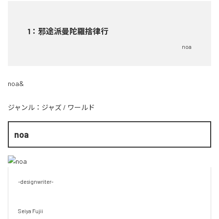
1
：
邪途派曼陀羅捨律行
noa
noa&
ジャンル：
ジャズ
/
ワールド
noa
-designwriter-

Seiya Fujii