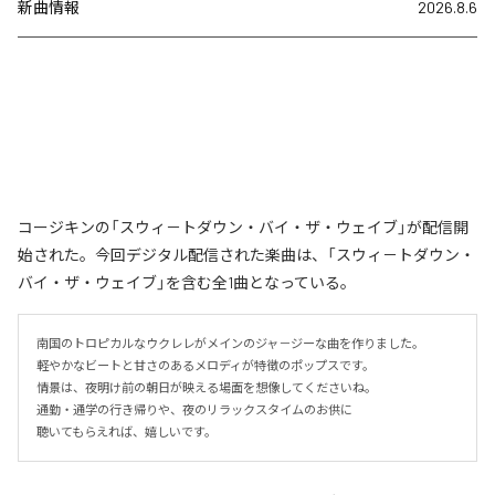
新曲情報
2026.8.6
コージキンの「スウィ－トダウン・バイ・ザ・ウェイブ」が配信開
始された。今回デジタル配信された楽曲は、「スウィ－トダウン・
バイ・ザ・ウェイブ」を含む全1曲となっている。
南国のトロピカルなウクレレがメインのジャ－ジーな曲を作りました。

軽やかなビートと甘さのあるメロディが特徴のポップスです。

情景は、夜明け前の朝日が映える場面を想像してくださいね。

通勤・通学の行き帰りや、夜のリラックスタイムのお供に

聴いてもらえれば、嬉しいです。