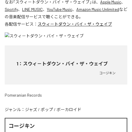
なお「
スウィ－トダウン・バイ・ザ・ウェイブ
」は、
Apple Music
、
Spotify
、
LINE MUSIC
、
YouTube Music
、
Amazon Music Unlimited
など
の音楽配信サービスで聴くことができる。
各配信サービス：
スウィ－トダウン・バイ・ザ・ウェイブ
1
：
スウィ－トダウン・バイ・ザ・ウェイブ
コージキン
Pomeranian Records
ジャンル：
ジャズ
/
ポップ
/
ボーカロイド
コージキン