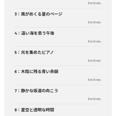
Emi Endo.
3
：
風がめくる夏のページ
Emi Endo.
4
：
遠い海を思う午後
Emi Endo.
5
：
光を集めたピアノ
Emi Endo.
6
：
木陰に残る青い余韻
Emi Endo.
7
：
静かな坂道の向こう
Emi Endo.
8
：
夏空と透明な時間