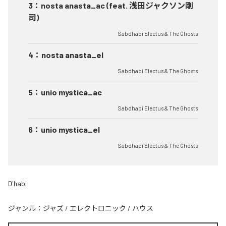
3
：
nosta anasta_ac (feat. 浅田ジャクソン剛
司)
Sabdhabi Electus & The Ghosts
4
：
nosta anasta_el
Sabdhabi Electus & The Ghosts
5
：
unio mystica_ac
Sabdhabi Electus & The Ghosts
6
：
unio mystica_el
Sabdhabi Electus & The Ghosts
D'habi
ジャンル：
ジャズ
/
エレクトロニック
/
ハウス