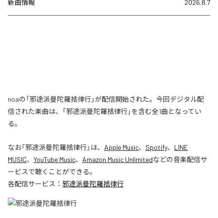
新曲情報
2026.8.7
noaの「邪途派曼陀羅捨律行」が配信開始された。今回デジタル配
信された楽曲は、「邪途派曼陀羅捨律行」を含む全1曲となってい
る。
なお「
邪途派曼陀羅捨律行
」は、
Apple Music
、
Spotify
、
LINE
MUSIC
、
YouTube Music
、
Amazon Music Unlimited
などの音楽配信サ
ービスで聴くことができる。
各配信サービス：
邪途派曼陀羅捨律行