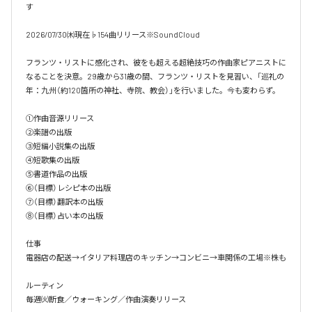
す

2026/07/30㈭現在♭154曲リリース※SoundCloud

フランツ・リストに感化され、彼をも超える超絶技巧の作曲家ピアニストに
なることを決意。29歳から31歳の間、フランツ・リストを見習い、「巡礼の
年：九州（約120箇所の神社、寺院、教会）」を行いました。今も変わらず。

①作曲音源リリース

②楽譜の出版

③短編小説集の出版

④短歌集の出版

⑤書道作品の出版

⑥（目標）レシピ本の出版

⑦（目標）翻訳本の出版

⑧（目標）占い本の出版

仕事

電器店の配送→イタリア料理店のキッチン→コンビニ→車関係の工場※株も

ルーティン

毎週㈫断食／ウォーキング／作曲演奏リリース
