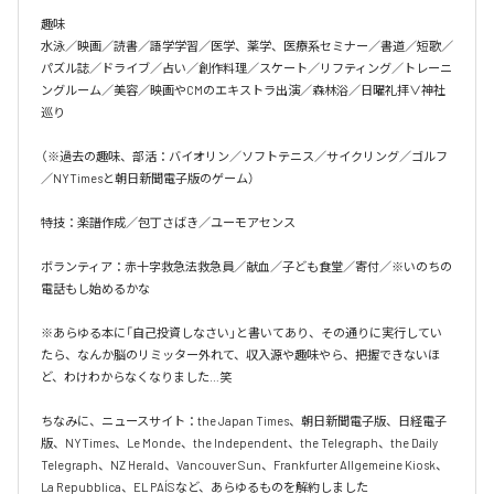
趣味

水泳／映画／読書／語学学習／医学、薬学、医療系セミナー／書道／短歌／
パズル誌／ドライブ／占い／創作料理／スケート／リフティング／トレーニ
ングルーム／美容／映画やCMのエキストラ出演／森林浴／日曜礼拝∨神社
巡り

（※過去の趣味、部活：バイオリン／ソフトテニス／サイクリング／ゴルフ
／NYTimesと朝日新聞電子版のゲーム）

特技：楽譜作成／包丁さばき／ユーモアセンス

ボランティア：赤十字救急法救急員／献血／子ども食堂／寄付／※いのちの
電話もし始めるかな

※あらゆる本に「自己投資しなさい」と書いてあり、その通りに実行してい
たら、なんか脳のリミッター外れて、収入源や趣味やら、把握できないほ
ど、わけわからなくなりました…笑

ちなみに、ニュースサイト：the Japan Times、朝日新聞電子版、日経電子
版、NYTimes、Le Monde、the Independent、the Telegraph、the Daily 
Telegraph、NZ Herald、Vancouver Sun、Frankfurter Allgemeine Kiosk、
La Repubblica、EL PAÍSなど、あらゆるものを解約しました
