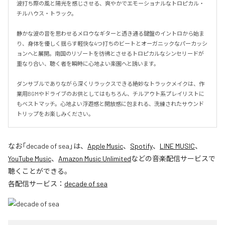
波打ち際の風と陽光を感じさせる、爽やかでエモーショナルなトロピカル・
チルハウス・トラック。

静かな波の音を思わせるメロウなギターと透き通る鍵盤のイントロから始ま
り、身体を優しく揺らす軽快な4つ打ちのビートとオーガニックなパーカッシ
ョンへと展開。南国のリゾートを彷彿とさせるトロピカルなシンセリードが
重なり合い、聴く者を瞬時に心地よい楽園へと誘います。

ダンサブルでありながら深くリラックスできる絶妙なトラックメイクは、作
業用BGMやドライブのお供としてはもちろん、チルアウト系プレイリストに
もベストマッチ。心地よい浮遊感と開放感に包まれる、洗練されたサウンド
トリップをお楽しみください。
なお「
decade of sea
」は、
Apple Music
、
Spotify
、
LINE MUSIC
、
YouTube Music
、
Amazon Music Unlimited
などの音楽配信サービスで
聴くことができる。
各配信サービス：
decade of sea