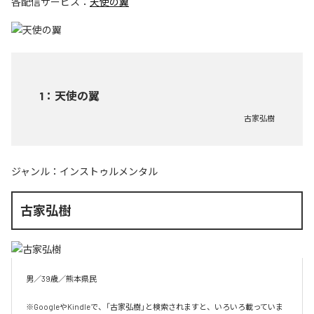
各配信サービス：
天使の翼
1
：
天使の翼
古家弘樹
ジャンル：
インストゥルメンタル
古家弘樹
男／39歳／熊本県民

※GoogleやKindleで、「古家弘樹」と検索されますと、いろいろ載っていま