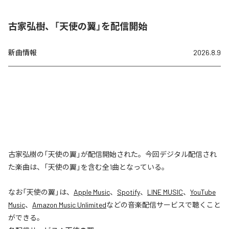
古家弘樹、「天使の翼」を配信開始
新曲情報
2026.8.9
古家弘樹の「天使の翼」が配信開始された。今回デジタル配信され
た楽曲は、「天使の翼」を含む全1曲となっている。
なお「
天使の翼
」は、
Apple Music
、
Spotify
、
LINE MUSIC
、
YouTube
Music
、
Amazon Music Unlimited
などの音楽配信サービスで聴くこと
ができる。