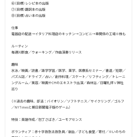
⑥（目標）レシピ本の出版

⑦（目標）翻訳本の出版

⑧（目標）占い本の出版

仕事

電器店の配送→イタリア料理店のキッチン→コンビニ→車関係の工場※株も

ルーティン

毎週㈫断食／ウォーキング／作曲演奏リリース

趣味

水泳／映画／読書／語学学習／医学、薬学、医療系セミナー／書道／短歌／
パズル誌／ドライブ／占い／創作料理／スケート／リフティング／トレーニ
ングルーム／美容／映画やCMのエキストラ出演／森林浴／日曜礼拝∨神社
巡り

（※過去の趣味、部活：バイオリン／ソフトテニス／サイクリング／ゴルフ
／NYTimesと朝日新聞電子版のゲーム）

特技：楽譜作成／包丁さばき／ユーモアセンス

ボランティア：赤十字救急法救急員／献血／子ども食堂／寄付／※いのちの