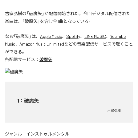
古家弘樹の「破魔矢」が配信開始された。今回デジタル配信された
楽曲は、「破魔矢」を含む全1曲となっている。
なお「
破魔矢
」は、
Apple Music
、
Spotify
、
LINE MUSIC
、
YouTube
Music
、
Amazon Music Unlimited
などの音楽配信サービスで聴くこと
ができる。
各配信サービス：
破魔矢
1
：
破魔矢
古家弘樹
ジャンル：
インストゥルメンタル