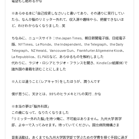
電話もし始めるかな

※あらゆる本に「自己投資しなさい」と書いてあり、その通りに実行してい
たら、なんか脳のリミッター外れて、収入源や趣味やら、把握できないほ
ど、わけわからなくなりました…笑

ちなみに、ニュースサイト：the Japan Times、朝日新聞電子版、日経電子
版、NYTimes、Le Monde、the Independent、the Telegraph、the Daily 
Telegraph、NZ Herald、Vancouver Sun、Frankfurter Allgemeine Kiosk、
La Repubblica、EL PAÍSなど、あらゆるものを解約しました

代わりに、ラジオ・ロシアとラジオ・フランスを聞き、Kindle（or紙媒体）で
諸外国の書籍を読むことにしました

※人とは違うこと（レアキャラ）をしたほうが、潤うんです

僕が思うに、天才とは、99%のヒラメキと1%の実行…かな

※本当の夢は「脳外科医」

この歳になって、なりたくなりました

「リミッター外れた脳」を持つ俺に、不可能はありません。九州大学 医学
部、よゆーで入ってみせます。待っていてください。国立病院機構さま

音楽活動は、あくまでも九州大学医学部で学ぶための学費を稼ぐ手段に過ぎ