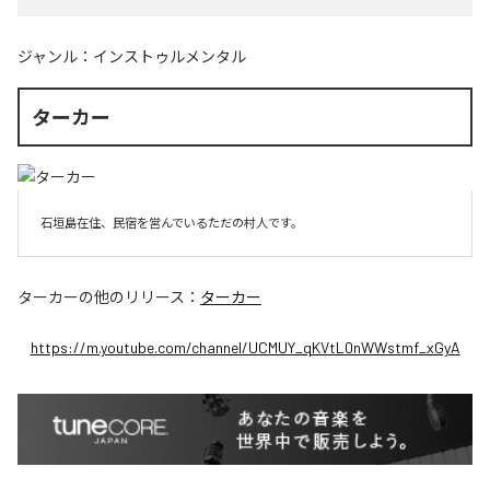
ジャンル：
インストゥルメンタル
ターカー
石垣島在住、民宿を営んでいるただの村人です。
ターカー
の他のリリース：
ターカー
https://m.youtube.com/channel/UCMUY_qKVtL0nWWstmf_xGyA