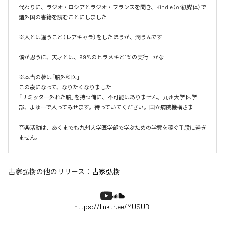
代わりに、ラジオ・ロシアとラジオ・フランスを聞き、Kindle（or紙媒体）で
諸外国の書籍を読むことにしました

※人とは違うこと（レアキャラ）をしたほうが、潤うんです

僕が思うに、天才とは、99%のヒラメキと1%の実行…かな

※本当の夢は「脳外科医」

この歳になって、なりたくなりました

「リミッター外れた脳」を持つ俺に、不可能はありません。九州大学 医学
部、よゆーで入ってみせます。待っていてください。国立病院機構さま

音楽活動は、あくまでも九州大学医学部で学ぶための学費を稼ぐ手段に過ぎ
ません。
古家弘樹
の他のリリース：
古家弘樹
https://linktr.ee/MUSUBI