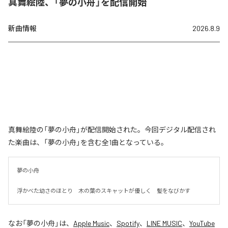
真舞絵陸、「夢の小舟」を配信開始
新曲情報
2026.8.9
真舞絵陸の「夢の小舟」が配信開始された。今回デジタル配信され
た楽曲は、「夢の小舟」を含む全1曲となっている。
夢の小舟　

浮かべた幼さのほとり　木の葉のスキャットが優しく　髪をなびかす
なお「
夢の小舟
」は、
Apple Music
、
Spotify
、
LINE MUSIC
、
YouTube