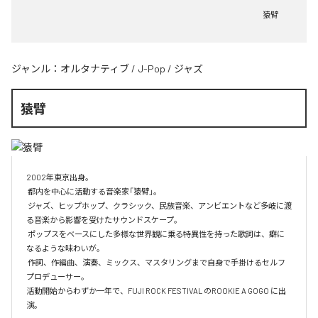
猿臂
ジャンル：
オルタナティブ
/
J-Pop
/
ジャズ
猿臂
2002年東京出身。

 都内を中心に活動する音楽家「猿臂」。

 ジャズ、ヒップホップ、クラシック、民族音楽、アンビエントなど多岐に渡
る音楽から影響を受けたサウンドスケープ。

 ポップスをベースにした多様な世界観に乗る特異性を持った歌詞は、癖に
なるような味わいが。

 作詞、作編曲、演奏、ミックス、マスタリングまで自身で手掛けるセルフ
プロデューサー。

活動開始からわずか一年で、FUJI ROCK FESTIVAL のROOKIE A GOGO に出
演。