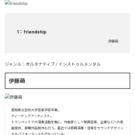
1
：
friendship
伊藤萌
ジャンル：
オルタナティブ
/
インストゥルメンタル
伊藤萌
愛知県立芸術大学音楽学部卒業。

ティーチングアーティスト。

トランペットでの演奏活動を軸に，作曲家として映画音楽、企業などへの楽
曲提供、委嘱作品制作も行う。最近では即興演奏・音楽をサウンドデザイン
するパフォーマンスも行なっている。
