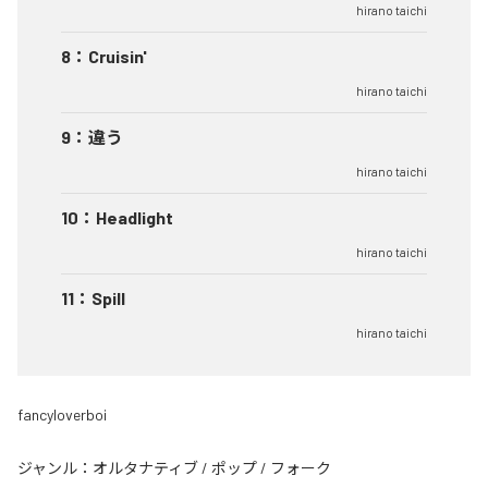
hirano taichi
8
：
Cruisin'
hirano taichi
9
：
違う
hirano taichi
10
：
Headlight
hirano taichi
11
：
Spill
hirano taichi
fancyloverboi
ジャンル：
オルタナティブ
/
ポップ
/
フォーク