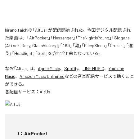
hirano taichiの「AltUs」が配信開始された。今回デジタル配信され
た楽曲は、「AirPocket」「Messenger」「TheNightIsYoung」「Slogans
(Attack, Deny, ClaimVictory)」「469」「漣」「BleepSleep」「Cruisin'」「違
う」「Headlight」「Spill」を含む全11曲となっている。
なお「
AltUs
」は、
Apple Music
、
Spotify
、
LINE MUSIC
、
YouTube
Music
、
Amazon Music Unlimited
などの音楽配信サービスで聴くこと
ができる。
各配信サービス：
AltUs
1
：
AirPocket