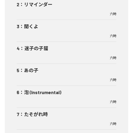
2
：
リマインダー
六時
3
：
聞くよ
六時
4
：
迷子の子猫
六時
5
：
あの子
六時
6
：
泡 (Instrumental)
六時
7
：
たそがれ時
六時