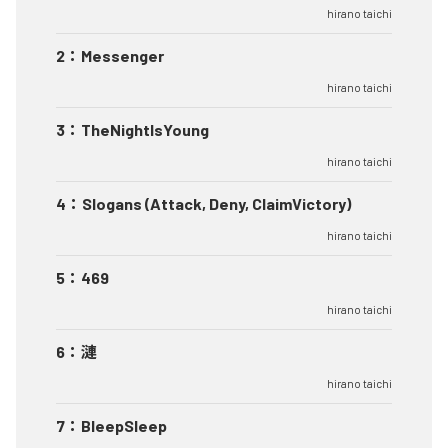
hirano taichi
2
：
Messenger
hirano taichi
3
：
TheNightIsYoung
hirano taichi
4
：
Slogans (Attack, Deny, ClaimVictory)
hirano taichi
5
：
469
hirano taichi
6
：
漣
hirano taichi
7
：
BleepSleep