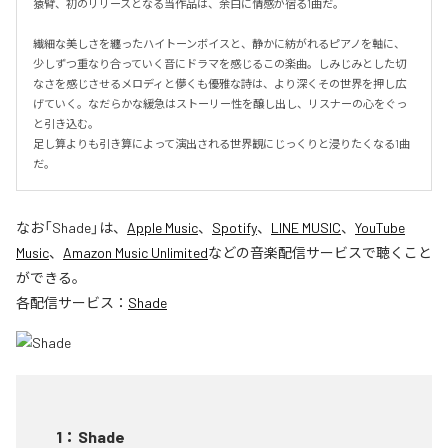
猿臂、初のリリースとなる当作品は、余白に情感が宿る1曲だ。

繊細な美しさを纏ったハイトーンボイスと、静かに紡がれるピアノを軸に、
少しずつ重なり合っていく音にドラマを感じるこの楽曲。しみじみとした切
なさを感じさせるメロディと儚くも優雅な詩は、より深くその世界を押し広
げていく。なだらかな緩急はストーリー性を醸し出し、リスナーの心をぐっ
と引き込む。

足し算よりも引き算によって演出される世界観にじっくりと浸りたくなる1曲
だ。
なお「
Shade
」は、
Apple Music
、
Spotify
、
LINE MUSIC
、
YouTube
Music
、
Amazon Music Unlimited
などの音楽配信サービスで聴くこと
ができる。
各配信サービス：
Shade
1
：
Shade