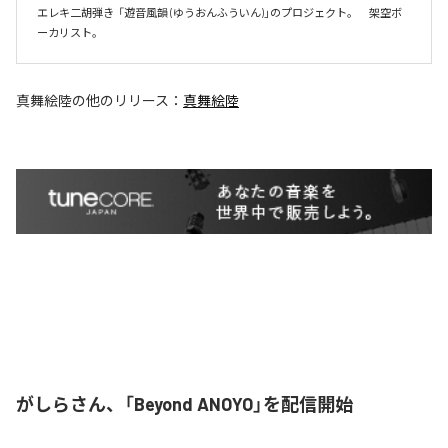
エレキ二胡弾き  「遊音風韻 (ゆうおんふういん)」のプロジェクト。　架空ボ
ーカリスト。
真舞絵陸
の他のリリース：
真舞絵陸
がしらさん、「Beyond ANOYO」を配信開始