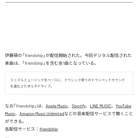
伊藤萌の「friendship」が配信開始された。今回デジタル配信された
楽曲は、「friendship」を含む全1曲となっている。
ミニマルミュージックをベースに、クラシック寄りのトランペットサウンド
を進化さたオルタナティブ。
なお「
friendship
」は、
Apple Music
、
Spotify
、
LINE MUSIC
、
YouTube
Music
、
Amazon Music Unlimited
などの音楽配信サービスで聴くこと
ができる。
各配信サービス：
friendship