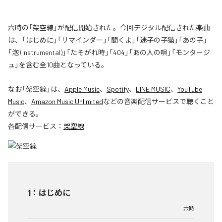
六時の「架空線」が配信開始された。今回デジタル配信された楽曲
は、「はじめに」「リマインダー」「聞くよ」「迷子の子猫」「あの子」
「泡 (Instrumental)」「たそがれ時」「404」「あの人の唄」「モンタージ
ュ」を含む全10曲となっている。
なお「
架空線
」は、
Apple Music
、
Spotify
、
LINE MUSIC
、
YouTube
Music
、
Amazon Music Unlimited
などの音楽配信サービスで聴くこと
ができる。
各配信サービス：
架空線
1
：
はじめに
六時