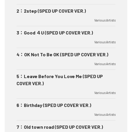
2
：
2step (SPED UP COVER VER.)
Various Artists
3
：
Good ４U (SPED UP COVER VER.)
Various Artists
4
：
OK Not To Be OK (SPED UP COVER VER.)
Various Artists
5
：
Leave Before You Love Me (SPED UP
COVER VER.)
Various Artists
6
：
Birthday (SPED UP COVER VER.)
Various Artists
7
：
Old town road (SPED UP COVER VER.)