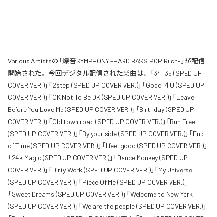
Various Artistsの「爆音SYMPHONY -HARD BASS POP Rush-」が配信
開始された。今回デジタル配信された楽曲は、「34+35 (SPED UP
COVER VER.)」「2step (SPED UP COVER VER.)」「Good ４U (SPED UP
COVER VER.)」「OK Not To Be OK (SPED UP COVER VER.)」「Leave
Before You Love Me (SPED UP COVER VER.)」「Birthday (SPED UP
COVER VER.)」「Old town road (SPED UP COVER VER.)」「Run Free
(SPED UP COVER VER.)」「By your side (SPED UP COVER VER.)」「End
of Time (SPED UP COVER VER.)」「I feel good (SPED UP COVER VER.)」
「24k Magic (SPED UP COVER VER.)」「Dance Monkey (SPED UP
COVER VER.)」「Dirty Work (SPED UP COVER VER.)」「My Universe
(SPED UP COVER VER.)」「Piece Of Me (SPED UP COVER VER.)」
「Sweet Dreams (SPED UP COVER VER.)」「Welcome to New York
(SPED UP COVER VER.)」「We are the people (SPED UP COVER VER.)」