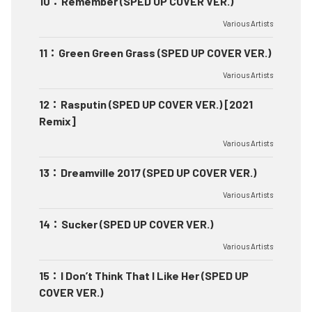
10
：
Remember (SPED UP COVER VER.)
Various Artists
11
：
Green Green Grass (SPED UP COVER VER.)
Various Artists
12
：
Rasputin (SPED UP COVER VER.) [2021
Remix]
Various Artists
13
：
Dreamville 2017 (SPED UP COVER VER.)
Various Artists
14
：
Sucker (SPED UP COVER VER.)
Various Artists
15
：
I Don’t Think That I Like Her (SPED UP
COVER VER.)