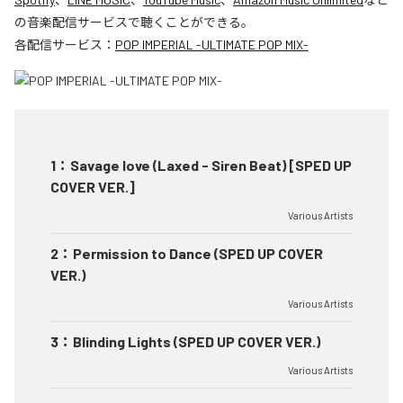
の音楽配信サービスで聴くことができる。
各配信サービス：
POP IMPERIAL -ULTIMATE POP MIX-
1
：
Savage love (Laxed - Siren Beat) [SPED UP
COVER VER.]
Various Artists
2
：
Permission to Dance (SPED UP COVER
VER.)
Various Artists
3
：
Blinding Lights (SPED UP COVER VER.)
Various Artists