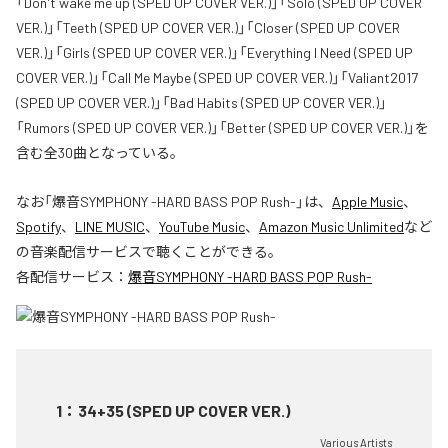
「Don't wake me up (SPED UP COVER VER.)」「Solo (SPED UP COVER
VER.)」「Teeth (SPED UP COVER VER.)」「Closer (SPED UP COVER
VER.)」「Girls (SPED UP COVER VER.)」「Everything I Need (SPED UP
COVER VER.)」「Call Me Maybe (SPED UP COVER VER.)」「Valiant2017
(SPED UP COVER VER.)」「Bad Habits (SPED UP COVER VER.)」
「Rumors (SPED UP COVER VER.)」「Better (SPED UP COVER VER.)」を
含む全30曲となっている。
なお「
爆音SYMPHONY -HARD BASS POP Rush-
」は、
Apple Music
、
Spotify
、
LINE MUSIC
、
YouTube Music
、
Amazon Music Unlimited
など
の音楽配信サービスで聴くことができる。
各配信サービス：
爆音SYMPHONY -HARD BASS POP Rush-
1
：
34+35 (SPED UP COVER VER.)
Various Artists