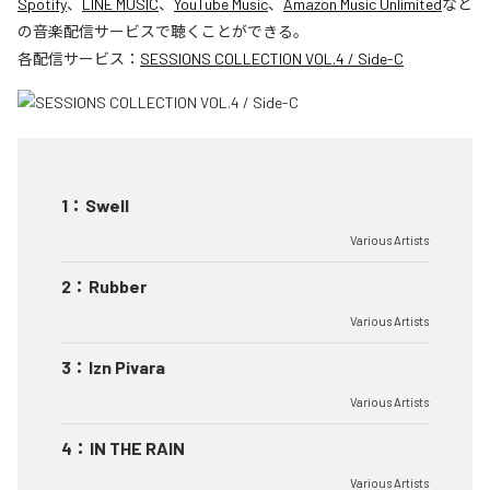
Spotify
、
LINE MUSIC
、
YouTube Music
、
Amazon Music Unlimited
など
の音楽配信サービスで聴くことができる。
各配信サービス：
SESSIONS COLLECTION VOL.4 / Side-C
1
：
Swell
Various Artists
2
：
Rubber
Various Artists
3
：
Izn Pivara
Various Artists
4
：
IN THE RAIN
Various Artists