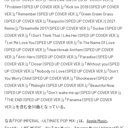
「Problem (SPED UP COVER VER.)」「Kick six 2019 (SPED UP COVER
VER.)」「Remember (SPED UP COVER VER.)」「Green Green Grass
(SPED UP COVER VER.)」「Rasputin (SPED UP COVER VER.) [2021
Remix]」「Dreamville 2017 (SPED UP COVER VER.)」「Sucker (SPED UP
COVER VER.)」「I Don’t Think That I Like Her (SPED UP COVER VER.)」
「Let Me Love You (SPED UP COVER VER.)」「In The Name Of Love
(SPED UP COVER VER.)」「Heartbreak Anthem (SPED UP COVER
VER.)」「Anti-Hero (SPED UP COVER VER.)」「Paradise (SPED UP
COVER VER.)」「Closer (SPED UP COVER VER.)」「Without you (SPED
UP COVER VER.)」「Nobody to Love (SPED UP COVER VER.)」「Don't
You Worry Child (SPED UP COVER VER.)」「Shockwave (SPED UP
COVER VER.)」「Midnight (SPED UP COVER VER.)」「Beautiful Now
(SPED UP COVER VER.)」「Don't wake me up (SPED UP COVER VER.)」
「THE END (SPED UP COVER VER.)」「Panama (SPED UP COVER
VER.)」を含む全30曲となっている。
なお「
POP IMPERIAL -ULTIMATE POP MIX-
」は、
Apple Music
、
Spotify
、
LINE MUSIC
、
YouTube Music
、
Amazon Music Unlimited
など