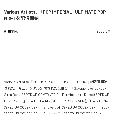
Various Artists、「POP IMPERIAL -ULTIMATE POP
MIX-」を配信開始
新曲情報
2026.8.7
Various Artistsの「POP IMPERIAL -ULTIMATE POP MIX-」が配信開始
された。今回デジタル配信された楽曲は、「Savage love (Laxed -
Siren Beat) [SPED UP COVER VER.]」「Permission to Dance (SPED UP
COVER VER.)」「Blinding Lights (SPED UP COVER VER.)」「Piece Of Me
(SPED UP COVER VER.)」「Shake it off (SPED UP COVER VER.)」「Body
(SPED UP COVER VER.)」「Girls Like You (SPED UP COVER VER.)」