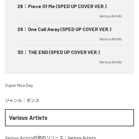
28
：
Piece Of Me (SPED UP COVER VER.)
Various Artists
29
：
One Call Away (SPED UP COVER VER.)
Various Artists
30
：
THE END (SPED UP COVER VER.)
Various Artists
Super Nice Day
ジャンル：
ダンス
Various Artists
Various Artists
の他のリリース：
Various Artists