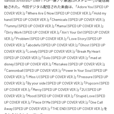
Various Artistsの「SWIFT POP -爆アゲ爆速EDMメドレー-」が配信開
始された。今回デジタル配信された楽曲は、「Adore You (SPED UP
COVER VER.)」「Where Are Ü Now (SPED UP COVER VER.)」「Hold my
hand (SPED UP COVER VER.)」「Chemicals (SPED UP COVER VER.)」
「Yummy (SPED UP COVER VER.)」「Mama (SPED UP COVER VER.)」
「Dirty Work (SPED UP COVER VER.)」「Ain't Your Girl (SPED UP COVER
VER.)」「Problem (SPED UP COVER VER.)」「Love Story (SPED UP
COVER VER.)」「abcdefu (SPED UP COVER VER.)」「Ghost (SPED UP
COVER VER.)」「Lonely (SPED UP COVER VER.)」「Break My Heart
(SPED UP COVER VER.)」「Solo (SPED UP COVER VER.)」「mad at
disney (SPED UP COVER VER.)」「Mistakes (SPED UP COVER VER.)」
「Cannonball (SPED UP COVER VER.)」「Power In Your Soul (SPED UP
COVER VER.)」「I Miss U (SPED UP COVER VER.)」「Pressure (SPED UP
COVER VER.)」「By your side (SPED UP COVER VER.)」「Popcorn (SPED
UP COVER VER.)」「Mercy (SPED UP COVER VER.)」「2U (SPED UP
COVER VER.)」「Mood (SPED UP COVER VER.)」「Stupid Love (SPED
UP COVER VER.)」「Piece Of Me (SPED UP COVER VER.)」「One Call
Away (SPED UP COVER VER.)」「THE END (SPED UP COVER VER.)」を