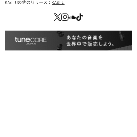
KAöLU
の他のリリース：
KAöLU