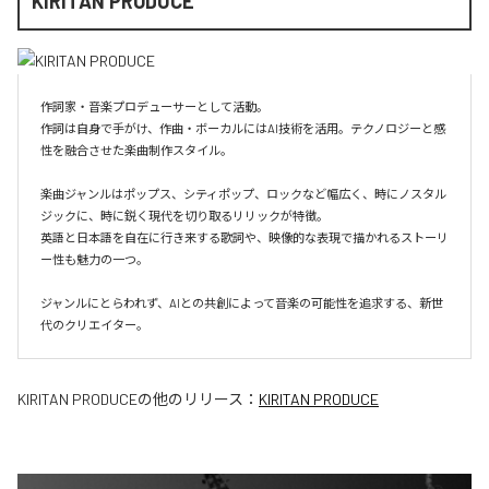
KIRITAN PRODUCE
作詞家・音楽プロデューサーとして活動。

作詞は自身で手がけ、作曲・ボーカルにはAI技術を活用。テクノロジーと感
性を融合させた楽曲制作スタイル。

楽曲ジャンルはポップス、シティポップ、ロックなど幅広く、時にノスタル
ジックに、時に鋭く現代を切り取るリリックが特徴。

英語と日本語を自在に行き来する歌詞や、映像的な表現で描かれるストーリ
ー性も魅力の一つ。

ジャンルにとらわれず、AIとの共創によって音楽の可能性を追求する、新世
代のクリエイター。
KIRITAN PRODUCE
の他のリリース：
KIRITAN PRODUCE