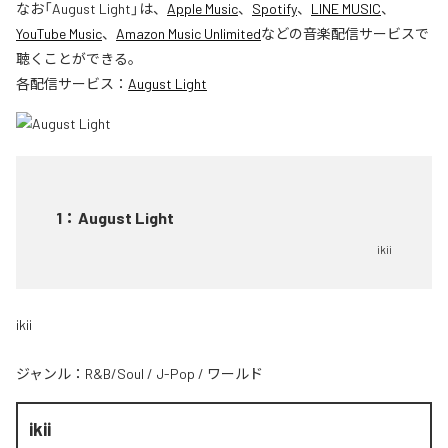
なお「
August Light
」は、
Apple Music
、
Spotify
、
LINE MUSIC
、
YouTube Music
、
Amazon Music Unlimited
などの音楽配信サービスで
聴くことができる。
各配信サービス：
August Light
1
：
August Light
ikii
ikii
ジャンル：
R&B/Soul
/
J-Pop
/
ワールド
ikii