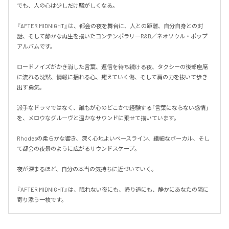
でも、人の心は少しだけ騒がしくなる。

『AFTER MIDNIGHT』は、都会の夜を舞台に、人との距離、自分自身との対
話、そして静かな再生を描いたコンテンポラリーR&B／ネオソウル・ポップ
アルバムです。

ロードノイズがかき消した言葉、返信を待ち続ける夜、タクシーの後部座席
に流れる沈黙、情報に揺れる心、癒えていく傷、そして肩の力を抜いて歩き
出す勇気。

派手なドラマではなく、誰もが心のどこかで経験する「言葉にならない感情」
を、メロウなグルーヴと温かなサウンドに乗せて描いています。

Rhodesの柔らかな響き、深く心地よいベースライン、繊細なボーカル、そし
て都会の夜景のように広がるサウンドスケープ。

夜が深まるほど、自分の本当の気持ちに近づいていく。

『AFTER MIDNIGHT』は、眠れない夜にも、帰り道にも、静かにあなたの隣に
寄り添う一枚です。