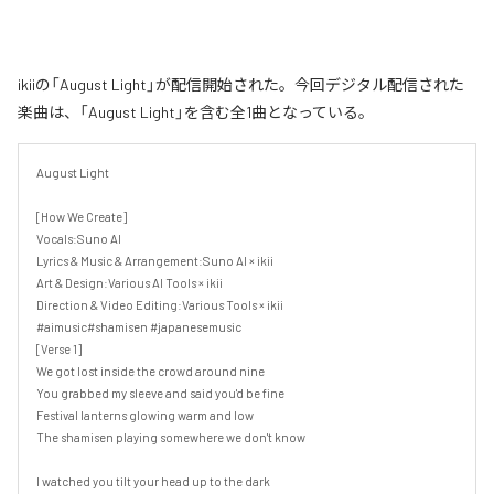
ikiiの「August Light」が配信開始された。今回デジタル配信された
楽曲は、「August Light」を含む全1曲となっている。
August Light

[How We Create]

Vocals:Suno AI

Lyrics & Music & Arrangement:Suno AI × ikii

Art & Design:Various AI Tools × ikii

Direction & Video Editing:Various Tools × ikii

#aimusic#shamisen #japanesemusic

[Verse 1]

We got lost inside the crowd around nine

You grabbed my sleeve and said you'd be fine

Festival lanterns glowing warm and low

The shamisen playing somewhere we don't know

I watched you tilt your head up to the dark
