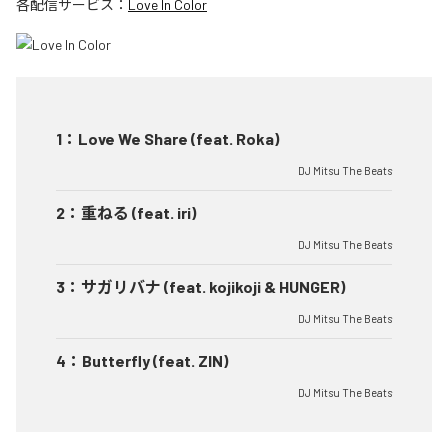
各配信サービス：
Love In Color
1
：
Love We Share (feat. Roka)
DJ Mitsu The Beats
2
：
重ねる (feat. iri)
DJ Mitsu The Beats
3
：
サガリバナ (feat. kojikoji & HUNGER)
DJ Mitsu The Beats
4
：
Butterfly (feat. ZIN)
DJ Mitsu The Beats