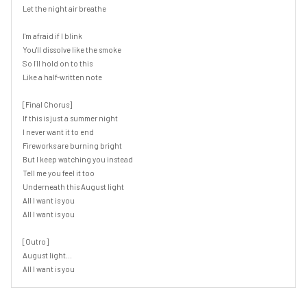
Let the night air breathe

I'm afraid if I blink

You'll dissolve like the smoke

So I'll hold on to this

Like a half-written note

[Final Chorus]

If this is just a summer night

I never want it to end

Fireworks are burning bright

But I keep watching you instead

Tell me you feel it too

Underneath this August light

All I want is you

All I want is you

[Outro]

August light...

All I want is you