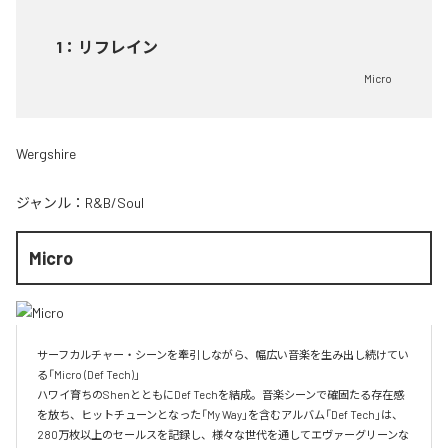
1
：
リフレイン
Micro
Wergshire
ジャンル：
R&B/Soul
Micro
サーフカルチャー・シーンを牽引しながら、幅広い音楽を生み出し続けてい
る「Micro (Def Tech)」

ハワイ育ちのShenとともにDef Techを結成。音楽シーンで確固たる存在感
を放ち、ヒットチューンとなった「My Way」を含むアルバム「Def Tech」は、
280万枚以上のセールスを記録し、様々な世代を通してエヴァーグリーンな