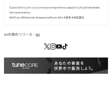
Subscribe to join our journey and experience Japan's cultural heartbeat 
like never before.

#AIMusic #Shamisen #JapaneseMusic #ikii #日本 #传统音乐
ikii
の他のリリース：
ikii