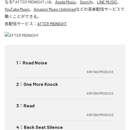
なお「
AFTER MIDNIGHT
」は、
Apple Music
、
Spotify
、
LINE MUSIC
、
YouTube Music
、
Amazon Music Unlimited
などの音楽配信サービスで
聴くことができる。
各配信サービス：
AFTER MIDNIGHT
1
：
Road Noise
KIRITAN PRODUCE
2
：
One More Knock
KIRITAN PRODUCE
3
：
Read
KIRITAN PRODUCE
4
：
Back Seat Silence