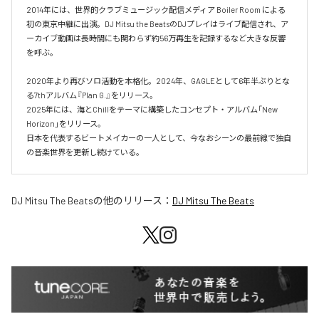
2014年には、世界的クラブミュージック配信メディア Boiler Room による
初の東京中継に出演。DJ Mitsu the BeatsのDJプレイはライブ配信され、ア
ーカイブ動画は長時間にも関わらず約56万再生を記録するなど大きな反響
を呼ぶ。

2020年より再びソロ活動を本格化。2024年、GAGLEとして6年半ぶりとな
る7thアルバム『Plan G.』をリリース。

2025年には、海とChillをテーマに構築したコンセプト・アルバム「New 
Horizon」をリリース。

日本を代表するビートメイカーの一人として、今なおシーンの最前線で独自
の音楽世界を更新し続けている。
DJ Mitsu The Beats
の他のリリース：
DJ Mitsu The Beats