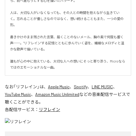
ら、前へ進もうとする心を描いたバラード。

人は、大切な人がいなくなっても、その人との時間を抱えながら生きてい
く。忘れることが優しさなのではなく、想い続けることもまた、一つの愛の
形。

書きかけのまま残された言葉、届くことのないメール、胸の奥で何度も響く
声──。"リフレイン"する記憶とともに歩んでいく姿を、繊細なメロディと温
かな歌声で描いている。

誰もが心の中に抱えている、大切な人への想いにそっと寄り添う、Microなら
ではのエモーショナルな一曲。
なお「
リフレイン
」は、
Apple Music
、
Spotify
、
LINE MUSIC
、
YouTube Music
、
Amazon Music Unlimited
などの音楽配信サービスで
聴くことができる。
各配信サービス：
リフレイン