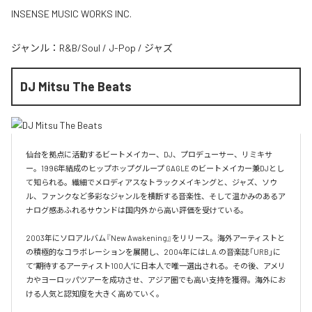
INSENSE MUSIC WORKS INC.
ジャンル：
R&B/Soul
/
J-Pop
/
ジャズ
DJ Mitsu The Beats
仙台を拠点に活動するビートメイカー、DJ、プロデューサー、リミキサ
ー。1996年結成のヒップホップグループ GAGLE のビートメイカー兼DJとし
て知られる。繊細でメロディアスなトラックメイキングと、ジャズ、ソウ
ル、ファンクなど多彩なジャンルを横断する音楽性、そして温かみのあるア
ナログ感あふれるサウンドは国内外から高い評価を受けている。

2003年にソロアルバム『New Awakening』をリリース。海外アーティストと
の積極的なコラボレーションを展開し、2004年にはL.A.の音楽誌「URB」に
て“期待するアーティスト100人”に日本人で唯一選出される。その後、アメリ
カやヨーロッパツアーを成功させ、アジア圏でも高い支持を獲得。海外にお
ける人気と認知度を大きく高めていく。
