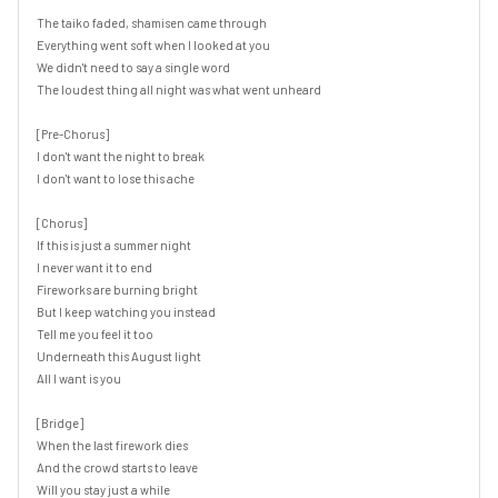
The taiko faded, shamisen came through

Everything went soft when I looked at you

We didn't need to say a single word

The loudest thing all night was what went unheard

[Pre-Chorus]

I don't want the night to break

I don't want to lose this ache

[Chorus]

If this is just a summer night

I never want it to end

Fireworks are burning bright

But I keep watching you instead

Tell me you feel it too

Underneath this August light

All I want is you

[Bridge]

When the last firework dies

And the crowd starts to leave

Will you stay just a while
