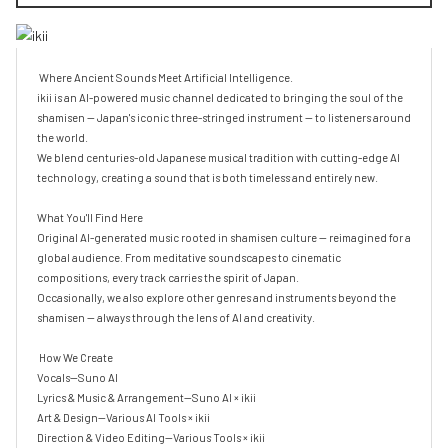
 Where Ancient Sounds Meet Artificial Intelligence.

ikii is an AI-powered music channel dedicated to bringing the soul of the 
shamisen — Japan's iconic three-stringed instrument — to listeners around 
the world.

We blend centuries-old Japanese musical tradition with cutting-edge AI 
technology, creating a sound that is both timeless and entirely new.

What You'll Find Here

Original AI-generated music rooted in shamisen culture — reimagined for a 
global audience. From meditative soundscapes to cinematic 
compositions, every track carries the spirit of Japan.

Occasionally, we also explore other genres and instruments beyond the 
shamisen — always through the lens of AI and creativity.

 How We Create

Vocals—Suno AI

Lyrics & Music & Arrangement—Suno AI × ikii

Art & Design—Various AI Tools × ikii

Direction & Video Editing—Various Tools × ikii
