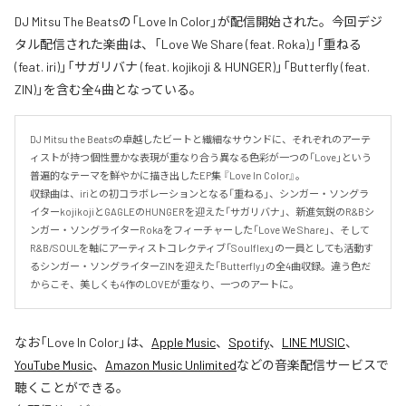
DJ Mitsu The Beatsの「Love In Color」が配信開始された。今回デジ
タル配信された楽曲は、「Love We Share (feat. Roka)」「重ねる
(feat. iri)」「サガリバナ (feat. kojikoji & HUNGER)」「Butterfly (feat.
ZIN)」を含む全4曲となっている。
DJ Mitsu the Beatsの卓越したビートと繊細なサウンドに、それぞれのアーテ
ィストが持つ個性豊かな表現が重なり合う異なる色彩が一つの「Love」という
普遍的なテーマを鮮やかに描き出したEP集 『Love In Color』。

収録曲は、iriとの初コラボレーションとなる「重ねる」、シンガー・ソングラ
イターkojikojiとGAGLEのHUNGERを迎えた「サガリバナ」、新進気鋭のR&Bシ
ンガー・ソングライターRokaをフィーチャーした「Love We Share」、そして
R&B/SOULを軸にアーティストコレクティブ「Soulflex」の一員としても活動す
るシンガー・ソングライターZINを迎えた「Butterfly」の全4曲収録。違う色だ
からこそ、美しくも4作のLOVEが重なり、一つのアートに。
なお「
Love In Color
」は、
Apple Music
、
Spotify
、
LINE MUSIC
、
YouTube Music
、
Amazon Music Unlimited
などの音楽配信サービスで
聴くことができる。