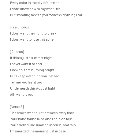
Every color in the sky left its mark

I don't know how to say what I feel

But standing next to you makes everything real

[Pre-Chorus]

I don't want the night to break

I don't want to lose this ache

[Chorus]

If this is just a summer night

I never want it to end

Fireworks are burning bright

But I keep watching you instead

Tell me you feel it too

Underneath this August light

All I want is you

[Verse 2]

The crowd went quiet between every flash

Your hand found mine and I held on fast

You smelled like summer, incense, and rain

I memorized the moment just in case
