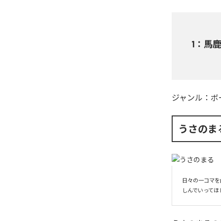
1
：
馬鹿野
ジャンル：
ボ
うさのま
日々の一コマを
しんでいってほ