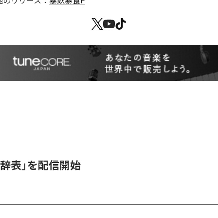
他のリリース：
暴飲暴食P
女辞表」を配信開始