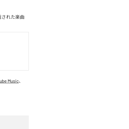
配信された楽曲
ube Music
、