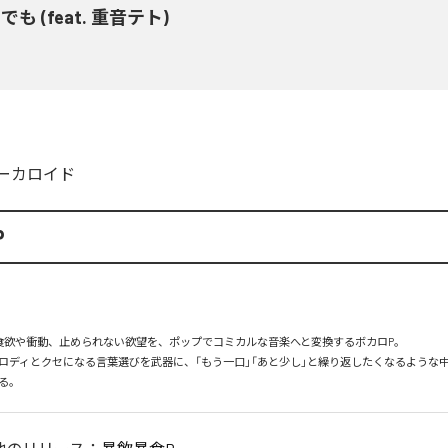
でも (feat. 重音テト)
ーカロイド
P
食欲や衝動、止められない欲望を、ポップでコミカルな音楽へと変換するボカロP。

ロディとクセになる言葉選びを武器に、「もう一口」「あと少し」と繰り返したくなるような
る。