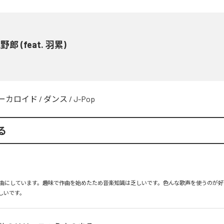
郎 (feat. 羽累)
ーカロイド
/
ダンス
/
J-Pop
る
曲にしています。趣味で作曲を始めたため音楽知識は乏しいです。色んな歌声を使うのが好
しいです。