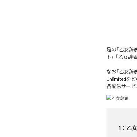
是の「乙女辞表
ト)」「乙女辞表
なお「
乙女辞
Unlimited
など
各配信サービ
1
：
乙女辞