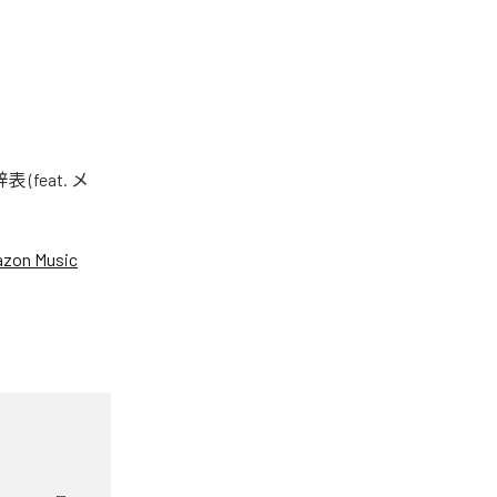
eat. メ
zon Music