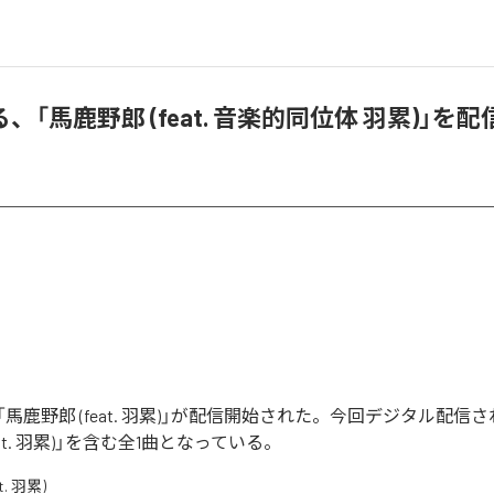
、「馬鹿野郎 (feat. 音楽的同位体 羽累)」を
馬鹿野郎 (feat. 羽累)」が配信開始された。今回デジタル配信
eat. 羽累)」を含む全1曲となっている。