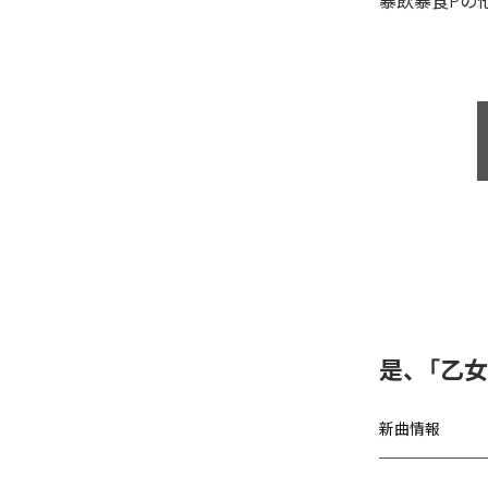
暴飲暴食P
の
是、「乙
新曲情報