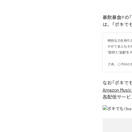
暴飲暴食Pの「
は、「ポキでも 
特別な力を持た
やがて本人もその
"信仰"と"支配"
さあ、このBAD
なお「
ポキでも 
Amazon Music 
各配信サービ