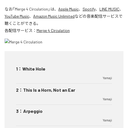
なお「
Merge 4 Circulation
」は、
Apple Music
、
Spotify
、
LINE MUSIC
、
YouTube Music
、
Amazon Music Unlimited
などの音楽配信サービスで
聴くことができる。
各配信サービス：
Merge 4 Circulation
1
：
White Hole
Yamaji
2
：
This Is a Horn, Not an Ear
Yamaji
3
：
Arpeggio
Yamaji