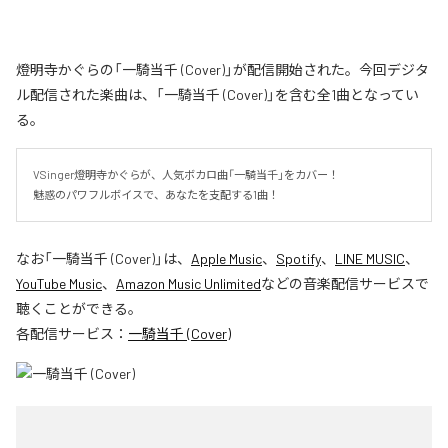
燈明寺かぐらの「一騎当千 (Cover)」が配信開始された。今回デジタ
ル配信された楽曲は、「一騎当千 (Cover)」を含む全1曲となってい
る。
VSinger燈明寺かぐらが、人気ボカロ曲「一騎当千」をカバー！

魅惑のパワフルボイスで、あなたを支配する1曲！
なお「
一騎当千 (Cover)
」は、
Apple Music
、
Spotify
、
LINE MUSIC
、
YouTube Music
、
Amazon Music Unlimited
などの音楽配信サービスで
聴くことができる。
各配信サービス：
一騎当千 (Cover)