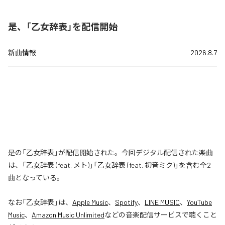
是、「乙女辞表」を配信開始
新曲情報
2026.8.7
是の「乙女辞表」が配信開始された。今回デジタル配信された楽曲
は、「乙女辞表 (feat. メト)」「乙女辞表 (feat. 初音ミク)」を含む全2
曲となっている。
なお「
乙女辞表
」は、
Apple Music
、
Spotify
、
LINE MUSIC
、
YouTube
Music
、
Amazon Music Unlimited
などの音楽配信サービスで聴くこと