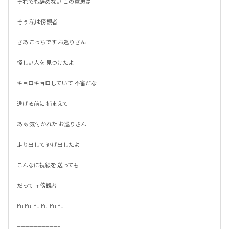
それでも辞めない この意思は

そぅ 私は傍観者

さあ こっちです お巡りさん

怪しい人を 見つけたよ

キョロキョロしていて 不審だな

逃げる前に 捕まえて

あぁ 気付かれた お巡りさん

走り出して 逃げ出したよ

こんなに視線を 送っても

だってI'm傍観者

Pu Pu  Pu Pu  Pu Pu

---------------------