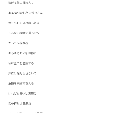
逃げる前に 捕まえて

あぁ 気付かれた お巡りさん

走り出して 逃げ出したよ

こんなに視線を 送っても

だってI'm傍観者

あらゆるモノを 冷静に

私は全てを 監視する

声には絶対 出さないで

危険を視線で 訴える

けれども思いと 裏腹に

私の行為は 脆弱だ
