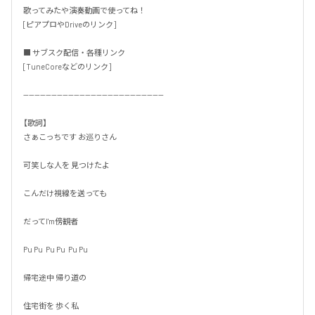
歌ってみたや演奏動画で使ってね！

[ピアプロやDriveのリンク]

■ サブスク配信・各種リンク

[TuneCoreなどのリンク]

--------------------------------------------------

【歌詞】

さぁこっちです お巡りさん

可笑しな人を 見つけたよ

こんだけ視線を送っても

だってI'm傍観者

Pu Pu  Pu Pu  Pu Pu

帰宅途中 帰り道の

住宅街を 歩く私
