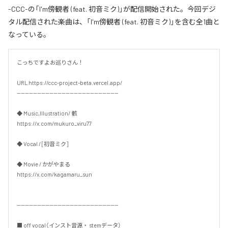
-CCC-の「I'm傍観者 (feat. 初音ミク)」が配信開始された。今回デジ
タル配信された楽曲は、「I'm傍観者 (feat. 初音ミク)」を含む全1曲と
なっている。
こっちですよお巡りさん！

URL https://ccc-project-beta.vercel.app/

--------------------------------------------------

◆ Music,Illustration/ 骸

https://x.com/mukuro_viru77

◆ Vocal / [初音ミク]

◆ Movie / かがやまる

https://x.com/kagamaru_sun

--------------------------------------------------

■ off vocal（インスト音源・ stemデータ）
