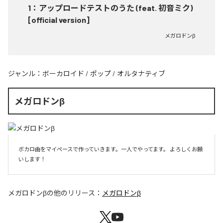
1
：
アップロードテストのうた (feat. 初音ミク)
[official version]
メガロドンβ
ジャンル：
ボーカロイド
/
ポップ
/
オルタナティブ
メガロドンβ
ボカロ曲をマイペースで作っていきます。一人でやってます。 よろしくお願
いします！ 
メガロドンβ
の他のリリース：
メガロドンβ