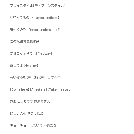
プレイスタイル【ディフェンスタイル】

私待ってるの 【Have you noticed】

気付くのを 【Do you understand?】

この視線で意識疎通

ほらこっち見てよ【This way】

察してよ【Help me】

悪い奴らを 連行連行連行 してくれよ

【Come here】【Arrest me】【Take  me away】

さあ こっちです お巡りさん

怪しい人を 見つけたよ

キョロキョロしていて 不審だな
