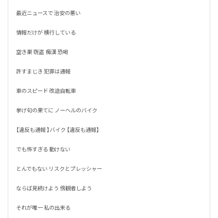
最近ニュースで 治安の悪い

情報だけが 横行している

空き巣 窃盗  痴漢 恐喝

許すまじき 犯罪は通報

車のスピード 改造自転車

挙げ句の果てに ノーヘルのバイク

【違反も通報 】バイク 【違反も通報】

でも怖すぎる 動けない 

とんでもない リスクとプレッシャー

ならば見続けよう 傍観者しよう

それが唯一 私の出来る 
