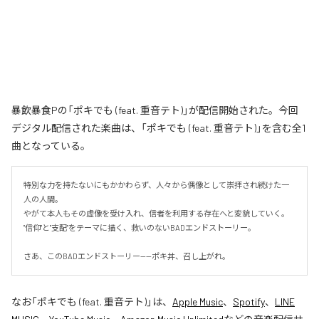
暴飲暴食Pの「ポキでも (feat. 重音テト)」が配信開始された。今回
デジタル配信された楽曲は、「ポキでも (feat. 重音テト)」を含む全1
曲となっている。
特別な力を持たないにもかかわらず、人々から偶像として崇拝され続けた一
人の人間。

やがて本人もその虚像を受け入れ、信者を利用する存在へと変貌していく。

"信仰"と"支配"をテーマに描く、救いのないBADエンドストーリー。

さあ、このBADエンドストーリー——ポキ丼、召し上がれ。
なお「
ポキでも (feat. 重音テト)
」は、
Apple Music
、
Spotify
、
LINE