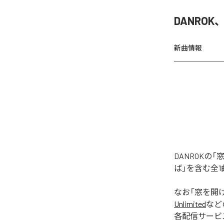
DANRO
新曲情報
DANROK
ば」を含む全
なお「
窓を開
Unlimited
など
各配信サービ