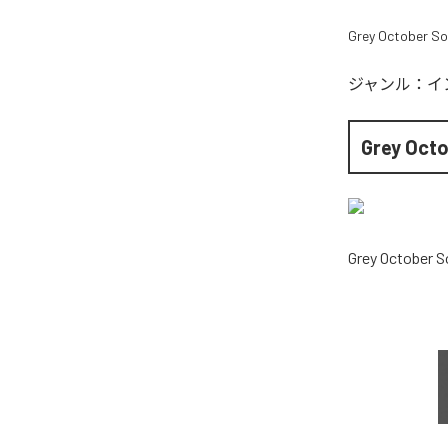
Grey October S
ジャンル：
イ
Grey Oct
Grey October 