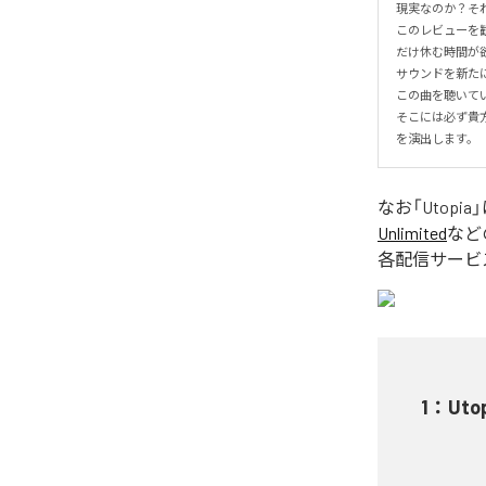
現実なのか？そ
このレビューを
だけ休む時間が欲
サウンドを新た
この曲を聴いて
そこには必ず貴方
を演出します。
なお「
Utopia
Unlimited
など
各配信サービ
1
：
Uto