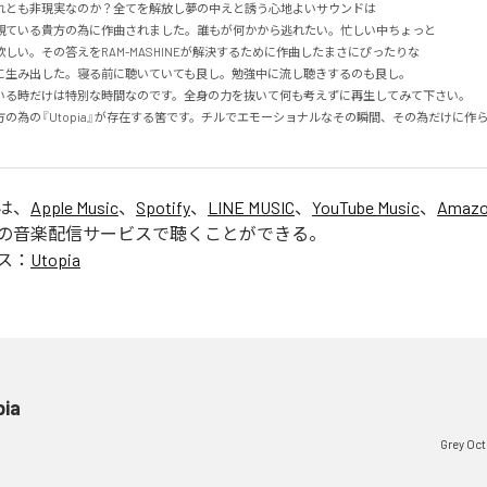
れとも非現実なのか？全てを解放し夢の中えと誘う心地よいサウンドは

観ている貴方の為に作曲されました。誰もが何かから逃れたい。忙しい中ちょっと

しい。その答えをRAM-MASHINEが解決するために作曲したまさにぴったりな

に生み出した。寝る前に聴いていても良し。勉強中に流し聴きするのも良し。

いる時だけは特別な時間なのです。全身の力を抜いて何も考えずに再生してみて下さい。

の為の『Utopia』が存在する筈です。チルでエモーショナルなその瞬間、その為だけに作
」は、
Apple Music
、
Spotify
、
LINE MUSIC
、
YouTube Music
、
Amazo
の音楽配信サービスで聴くことができる。
ス：
Utopia
pia
Grey Oc