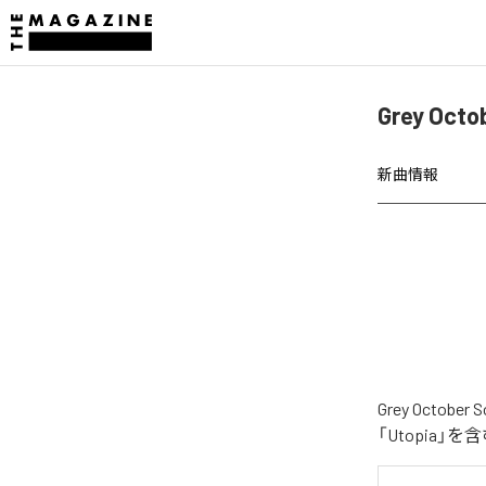
Grey Oct
新曲情報
Grey Oct
「Utopia」