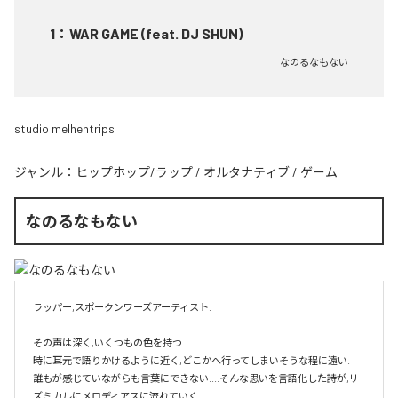
1
：
WAR GAME (feat. DJ SHUN)
なのるなもない
studio melhentrips
ジャンル：
ヒップホップ/ラップ
/
オルタナティブ
/
ゲーム
なのるなもない
ラッパー,スポークンワーズアーティスト.

その声は深く,いくつもの色を持つ.

時に耳元で語りかけるように近く,どこかへ行ってしまいそうな程に遠い.

誰もが感じていながらも言葉にできない....そんな思いを言語化した詩が,リ
ズミカルにメロディアスに流れていく.
