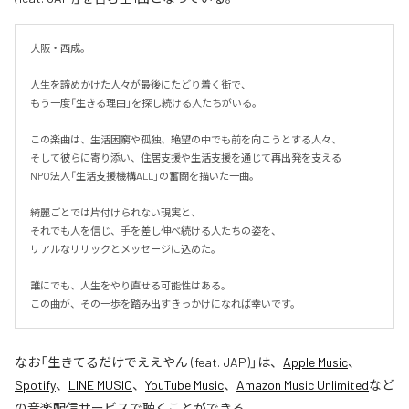
大阪・西成。

人生を諦めかけた人々が最後にたどり着く街で、

もう一度「生きる理由」を探し続ける人たちがいる。

この楽曲は、生活困窮や孤独、絶望の中でも前を向こうとする人々、

そして彼らに寄り添い、住居支援や生活支援を通じて再出発を支える

NPO法人「生活支援機構ALL」の奮闘を描いた一曲。

綺麗ごとでは片付けられない現実と、

それでも人を信じ、手を差し伸べ続ける人たちの姿を、

リアルなリリックとメッセージに込めた。

誰にでも、人生をやり直せる可能性はある。

この曲が、その一歩を踏み出すきっかけになれば幸いです。
なお「
生きてるだけでええやん (feat. JAP)
」は、
Apple Music
、
Spotify
、
LINE MUSIC
、
YouTube Music
、
Amazon Music Unlimited
など
の音楽配信サービスで聴くことができる。