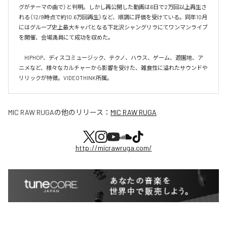
グがテーマの曲で）と判明。しかし再公開した動画は6日で2万回以上再生さ
れる（12/9時点で約10.6万回再生）など、順調に評価を受けている。同年10月
にはグループ史上最大キャパとなる下北沢シャングリラにてワンマンライブ
を開催、会場満員にて成功を収めた。

　HIPHOP、ディスコミュージック、テクノ、ハウス、ゲーム、遊園地、ア
ニメなど、様々なカルチャーから影響を受けた、雑食性に溢れたサウンドや
リリックが特徴。VIDEOTHINK所属。
MIC RAW RUGA
の他のリリース：
MIC RAW RUGA
http://micrawruga.com/