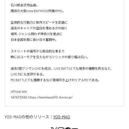
石川県金沢市出身。

横浜の大型crew BAYHOOD所属のMC。

圧倒的な行動力と制作スピードを武器に

過去のキャリアの空白を埋めるかの如く

場所, ジャンル問わず神奈川を拠点に

日本全国を股に掛け日々奮闘中。

ストリートの描写から政治的な事まで.

時にはユーモアを交えながらリリックの振り幅は広い。

過去3度ワンマンLIVEを成功、LIVE BATTLEでも幾多の優勝を誇るなど、
LIVE力にも定評がある。

MC BATTLEでも優勝するなど現場叩き上げのリアルMCである。

official site

YATATERAS https://kamikaze013.stores.jp/
YOS-MAG
の他のリリース：
YOS-MAG