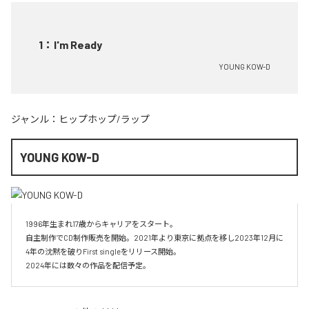
1
：
I'm Ready
YOUNG KOW-D
ジャンル：
ヒップホップ/ラップ
YOUNG KOW-D
1996年生まれ17歳からキャリアをスタート。

自主制作でCD制作販売を開始。2021年より東京に拠点を移し2023年12月に
4年の沈黙を破りFirst singleをリリース開始。

2024年には数々の作品を配信予定。