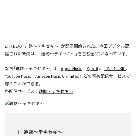
LITTLEの「迪跡〜テキセキ〜」が配信開始された。今回デジタル配
信された楽曲は、「迪跡〜テキセキ〜」を含む全1曲となっている。
なお「
迪跡〜テキセキ〜
」は、
Apple Music
、
Spotify
、
LINE MUSIC
、
YouTube Music
、
Amazon Music Unlimited
などの音楽配信サービスで
聴くことができる。
各配信サービス：
迪跡〜テキセキ〜
1
：
迪跡〜テキセキ〜