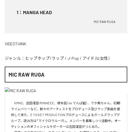
1
：
MANGA HEAD
MIC RAW RUGA
VIDEOTHINK
ジャンル：
ヒップホップ/ラップ
/
J-Pop
/
アイドル(女性)
MIC RAW RUGA
　KMNZ、吉田凜音/RINNEEE、根本凪（ex.でんぱ組）、でか美ちゃん、初期
ライムベリーなど、数々のアーティストをプロデュース及びラップ楽曲を提
供して来た、E TICKET PRODUCTIONプロデュースによるガールズラップグ
ループ。読み方は「マイクロウルーガ」。メンバーを募集しつつ活動中。オー
ディションのオフィシャルサポーターは吉田凜音がつとめた。
