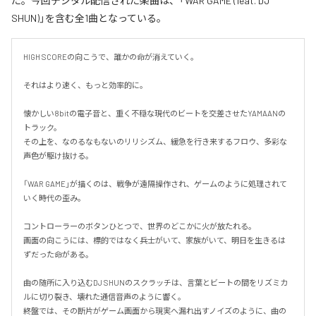
た。今回デジタル配信された楽曲は、「WAR GAME (feat. DJ
SHUN)」を含む全1曲となっている。
HIGH SCOREの向こうで、誰かの命が消えていく。

それはより速く、もっと効率的に。

懐かしい8bitの電子音と、重く不穏な現代のビートを交差させたYAMAANの
トラック。

その上を、なのるなもないのリリシズム、緩急を行き来するフロウ、多彩な
声色が駆け抜ける。

「WAR GAME」が描くのは、戦争が遠隔操作され、ゲームのように処理されて
いく時代の歪み。

コントローラーのボタンひとつで、世界のどこかに火が放たれる。

画面の向こうには、標的ではなく兵士がいて、家族がいて、明日を生きるは
ずだった命がある。

曲の随所に入り込むDJ SHUNのスクラッチは、言葉とビートの間をリズミカ
ルに切り裂き、壊れた通信音声のように響く。

終盤では、その断片がゲーム画面から現実へ漏れ出すノイズのように、曲の