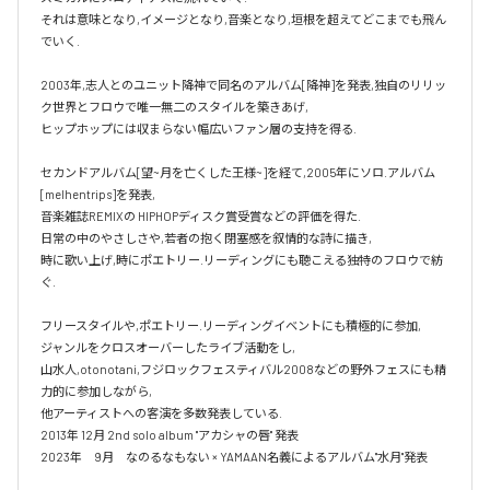
それは意味となり,イメージとなり,音楽となり,垣根を超えてどこまでも飛ん
でいく.

2003年,志人とのユニット降神で同名のアルバム[降神]を発表,独自のリリッ
ク世界とフロウで唯一無二のスタイルを築きあげ,

ヒップホップには収まらない幅広いファン層の支持を得る.

セカンドアルバム[望~月を亡くした王様~]を経て,2005年にソロ.アルバム 
[melhentrips]を発表,

音楽雑誌REMIXの HIPHOPディスク賞受賞などの評価を得た.

日常の中のやさしさや,若者の抱く閉塞感を叙情的な詩に描き,

時に歌い上げ,時にポエトリー.リーディングにも聴こえる独特のフロウで紡
ぐ.

フリースタイルや,ポエトリー.リーディングイベントにも積極的に参加,

ジャンルをクロスオーバーしたライブ活動をし,

山水人,otonotani,フジロックフェスティバル2008などの野外フェスにも精
力的に参加しながら,

他アーティストへの客演を多数発表している.

2013年 12月 2nd solo album "アカシャの唇" 発表

2023年　9月　なのるなもない × YAMAAN名義によるアルバム"水月"発表