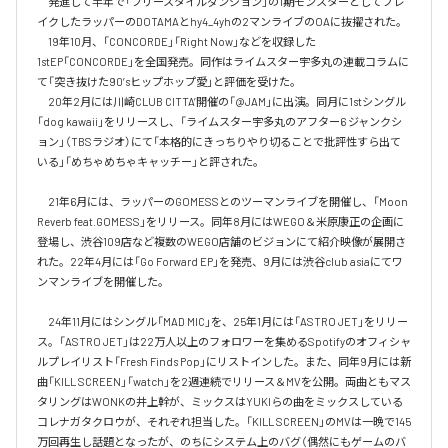
　発進して半年で「フリースタイルダンジョン」の1期モンスターとしてブレ
イクしたラッパーのDOTAMAとhy4_4yhの2マンライブのOAに抜擢された。

　19年10月、「CONCORDE」「Right Now」などを収録した
1stEP「CONCORDE」を全国発売。同作はライムスター宇多丸の連載コラムに
て「突き抜けた90’sヒップホップ愛」と評価を受けた。

　20年2月には川崎CLUB CITTA’開催の「@JAM」に出演。同月に1stシングル
「dog kawaii」をリリースし、「ライムスター宇多丸のアフター6 ジャンクシ
ョン」（TBSラジオ）にて「本格的にきっちりやり切ることで批評性すら出て
いる」「めちゃめちゃキャッチー」と評された。

　21年6月には、ラッパーのGOMESSとのツーマンライブを開催し、「Moon 
Reverb feat.GOMESS」をリリース。同年8月にはWEGO＆米原康正の企画に
登場し、渋谷109店など複数のWEGO店舗のビジョンにて紹介映像が展開さ
れた。22年4月には「Go Forward EP」を発売、9月には渋谷club asiaにてワ
ンマンライブを開催した。

　24年11月にはシングル「MAD MIC」を、25年1月には「ASTRO JET」をリリー
ス。「ASTRO JET」は22万人以上のフォロワーを集めるSpotifyのオフィシャ
ルプレイリスト「Fresh Finds Pop」にリストインした。また、同年9月には新
曲「KILL SCREEN」「watch」を2週連続でリリース＆MVを公開。両曲ともマス
タリングはWONKの井上幹が、ミックスはYUKIらの曲をミックスしている
コレナガタクロウが、それぞれ担当した。「KILL SCREEN」のMVは一晩で145
万回再生し話題となったが、のちにシステム上のバグ（偶然にもゲームのバ