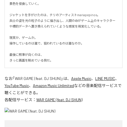
景色を侵食していく。

ジャケットを手がけたのは、チリのアーティストmariapepinos。

兵士の姿を光の粒子のように描き出し、人間の命がゲーム上のキャラクター
や標的データへ置き換えられていくような感覚を視覚化している。

現実か、ゲームか。

操作しているのは誰で、狙われているのは誰なのか。

最後に照準が向くのは、

きっと画面を眺めている側だ。
なお「
WAR GAME (feat. DJ SHUN)
」は、
Apple Music
、
LINE MUSIC
、
YouTube Music
、
Amazon Music Unlimited
などの音楽配信サービスで
聴くことができる。
各配信サービス：
WAR GAME (feat. DJ SHUN)