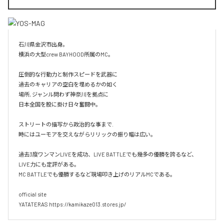
石川県金沢市出身。

横浜の大型crew BAYHOOD所属のMC。

圧倒的な行動力と制作スピードを武器に

過去のキャリアの空白を埋めるかの如く

場所, ジャンル問わず神奈川を拠点に

日本全国を股に掛け日々奮闘中。

ストリートの描写から政治的な事まで.

時にはユーモアを交えながらリリックの振り幅は広い。

過去3度ワンマンLIVEを成功、LIVE BATTLEでも幾多の優勝を誇るなど、
LIVE力にも定評がある。

MC BATTLEでも優勝するなど現場叩き上げのリアルMCである。

official site

YATATERAS https://kamikaze013.stores.jp/