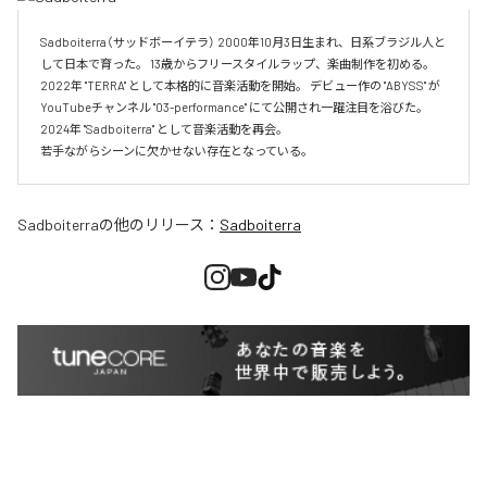
Sadboiterra（サッドボーイテラ） 2000年10月3日生まれ、日系ブラジル人と
して日本で育った。 13歳からフリースタイルラップ、楽曲制作を初める。 
2022年 "TERRA" として本格的に音楽活動を開始。 デビュー作の "ABYSS" が
YouTubeチャンネル "03-performance" にて公開され一躍注目を浴びた。 
2024年 "Sadboiterra" として音楽活動を再会。

若手ながらシーンに欠かせない存在となっている。
Sadboiterra
の他のリリース：
Sadboiterra