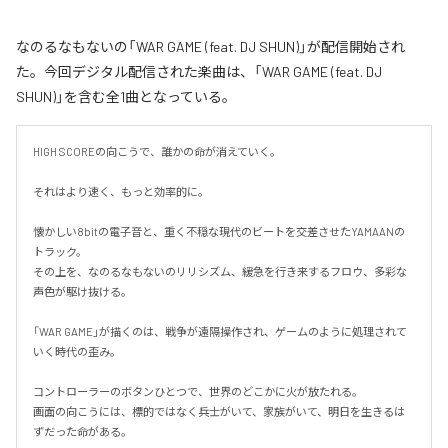
なのるなもないの「WAR GAME (feat. DJ SHUN)」が配信開始され
た。今回デジタル配信された楽曲は、「WAR GAME (feat. DJ
SHUN)」を含む全1曲となっている。
HIGH SCOREの向こうで、誰かの命が消えていく。

それはより速く、もっと効率的に。

懐かしい8bitの電子音と、重く不穏な現代のビートを交差させたYAMAANの
トラック。

その上を、なのるなもないのリリシズム、緩急を行き来するフロウ、多彩な
声色が駆け抜ける。

「WAR GAME」が描くのは、戦争が遠隔操作され、ゲームのように処理されて
いく時代の歪み。

コントローラーのボタンひとつで、世界のどこかに火が放たれる。

画面の向こうには、標的ではなく兵士がいて、家族がいて、明日を生きるは
ずだった命がある。
