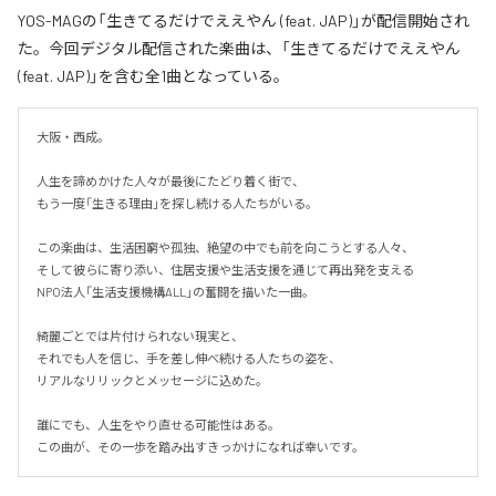
YOS-MAGの「生きてるだけでええやん (feat. JAP)」が配信開始され
た。今回デジタル配信された楽曲は、「生きてるだけでええやん
(feat. JAP)」を含む全1曲となっている。
大阪・西成。

人生を諦めかけた人々が最後にたどり着く街で、

もう一度「生きる理由」を探し続ける人たちがいる。

この楽曲は、生活困窮や孤独、絶望の中でも前を向こうとする人々、

そして彼らに寄り添い、住居支援や生活支援を通じて再出発を支える

NPO法人「生活支援機構ALL」の奮闘を描いた一曲。

綺麗ごとでは片付けられない現実と、

それでも人を信じ、手を差し伸べ続ける人たちの姿を、

リアルなリリックとメッセージに込めた。

誰にでも、人生をやり直せる可能性はある。

この曲が、その一歩を踏み出すきっかけになれば幸いです。