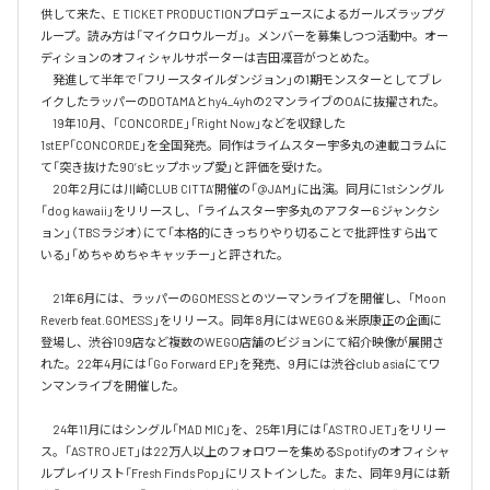
供して来た、E TICKET PRODUCTIONプロデュースによるガールズラップグ
ループ。読み方は「マイクロウルーガ」。メンバーを募集しつつ活動中。オー
ディションのオフィシャルサポーターは吉田凜音がつとめた。

　発進して半年で「フリースタイルダンジョン」の1期モンスターとしてブレ
イクしたラッパーのDOTAMAとhy4_4yhの2マンライブのOAに抜擢された。

　19年10月、「CONCORDE」「Right Now」などを収録した
1stEP「CONCORDE」を全国発売。同作はライムスター宇多丸の連載コラムに
て「突き抜けた90’sヒップホップ愛」と評価を受けた。

　20年2月には川崎CLUB CITTA’開催の「@JAM」に出演。同月に1stシングル
「dog kawaii」をリリースし、「ライムスター宇多丸のアフター6 ジャンクシ
ョン」（TBSラジオ）にて「本格的にきっちりやり切ることで批評性すら出て
いる」「めちゃめちゃキャッチー」と評された。

　21年6月には、ラッパーのGOMESSとのツーマンライブを開催し、「Moon 
Reverb feat.GOMESS」をリリース。同年8月にはWEGO＆米原康正の企画に
登場し、渋谷109店など複数のWEGO店舗のビジョンにて紹介映像が展開さ
れた。22年4月には「Go Forward EP」を発売、9月には渋谷club asiaにてワ
ンマンライブを開催した。

　24年11月にはシングル「MAD MIC」を、25年1月には「ASTRO JET」をリリー
ス。「ASTRO JET」は22万人以上のフォロワーを集めるSpotifyのオフィシャ
ルプレイリスト「Fresh Finds Pop」にリストインした。また、同年9月には新