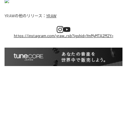
YRAW
の他のリリース：
YRAW
https://instagram.com/yraw_rsb?igshid=YmMyMTA2M2Y=