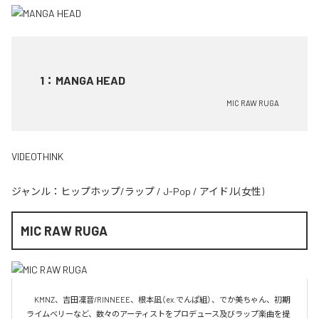
1
：
MANGA HEAD
MIC RAW RUGA
VIDEOTHINK
ジャンル：
ヒップホップ/ラップ
/
J-Pop
/
アイドル(女性)
MIC RAW RUGA
　KMNZ、吉田凜音/RINNEEE、根本凪（ex.でんぱ組）、でか美ちゃん、初期
ライムベリーなど、数々のアーティストをプロデュース及びラップ楽曲を提