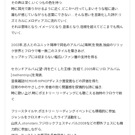
その声は深く,いくつもの色を持つ.

時に耳元で語りかけるように近く,どこかへ行ってしまいそうな程に遠い.

誰もが感じていながらも言葉にできない....そんな思いを言語化した詩が,リ
ズミカルにメロディアスに流れていく.

それは意味となり,イメージとなり,音楽となり,垣根を超えてどこまでも飛ん
でいく.

2003年,志人とのユニット降神で同名のアルバム[降神]を発表,独自のリリッ
ク世界とフロウで唯一無二のスタイルを築きあげ,

ヒップホップには収まらない幅広いファン層の支持を得る.

セカンドアルバム[望~月を亡くした王様~]を経て,2005年にソロ.アルバム 
[melhentrips]を発表,

音楽雑誌REMIXの HIPHOPディスク賞受賞などの評価を得た.

日常の中のやさしさや,若者の抱く閉塞感を叙情的な詩に描き,

時に歌い上げ,時にポエトリー.リーディングにも聴こえる独特のフロウで紡
ぐ.

フリースタイルや,ポエトリー.リーディングイベントにも積極的に参加,

ジャンルをクロスオーバーしたライブ活動をし,

山水人,otonotani,フジロックフェスティバル2008などの野外フェスにも精
力的に参加しながら,
