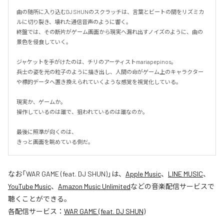
曲の随所に入り込むDJ SHUNのスクラッチは、言葉とビートの間をリズミカ
ルに切り裂き、壊れた通信音声のように響く。

終盤では、その断片がゲーム画面から現実へ漏れ出すノイズのように、曲の
景色を侵食していく。

ジャケットを手がけたのは、チリのアーティストmariapepinos。

兵士の姿を光の粒子のように描き出し、人間の命がゲーム上のキャラクター
や標的データへ置き換えられていくような感覚を視覚化している。

現実か、ゲームか。

操作しているのは誰で、狙われているのは誰なのか。

最後に照準が向くのは、

きっと画面を眺めている側だ。
なお「
WAR GAME (feat. DJ SHUN)
」は、
Apple Music
、
LINE MUSIC
、
YouTube Music
、
Amazon Music Unlimited
などの音楽配信サービスで
聴くことができる。
各配信サービス：
WAR GAME (feat. DJ SHUN)