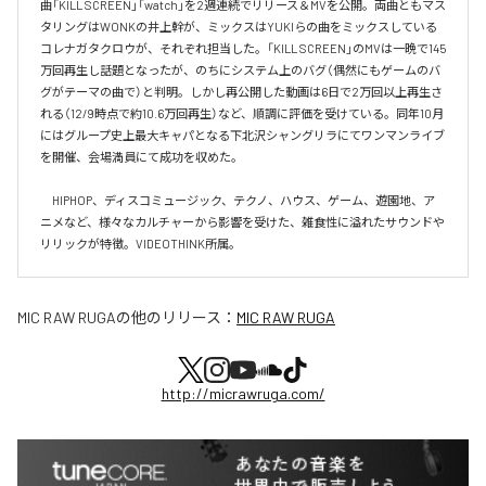
曲「KILL SCREEN」「watch」を2週連続でリリース＆MVを公開。両曲ともマス
タリングはWONKの井上幹が、ミックスはYUKIらの曲をミックスしている
コレナガタクロウが、それぞれ担当した。「KILL SCREEN」のMVは一晩で145
万回再生し話題となったが、のちにシステム上のバグ（偶然にもゲームのバ
グがテーマの曲で）と判明。しかし再公開した動画は6日で2万回以上再生さ
れる（12/9時点で約10.6万回再生）など、順調に評価を受けている。同年10月
にはグループ史上最大キャパとなる下北沢シャングリラにてワンマンライブ
を開催、会場満員にて成功を収めた。

　HIPHOP、ディスコミュージック、テクノ、ハウス、ゲーム、遊園地、ア
ニメなど、様々なカルチャーから影響を受けた、雑食性に溢れたサウンドや
リリックが特徴。VIDEOTHINK所属。
MIC RAW RUGA
の他のリリース：
MIC RAW RUGA
http://micrawruga.com/