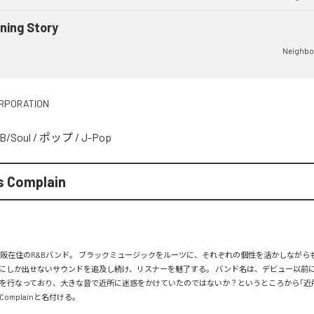
ning Story
Neighbo
ORPORATION
B/Soul
/
ポップ
/
J-Pop
s Complain
、大阪在住のR&Bバンド。 ブラックミュージックをルーツに、それぞれの個性を活かしながら
、 4人にしか出せないサウンドを追及し続け、リスナーを魅了する。 バンド名は、デビュー以前
 LIVEを行なっており、大きな音で近所に迷惑をかけていたのではないか？というところから「近
s Complainと名付ける。