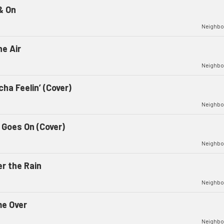
& On
Neighbo
he Air
Neighbo
ha Feelin’ (Cover)
Neighbo
e Goes On (Cover)
Neighbo
er the Rain
Neighbo
e Over
Neighbo