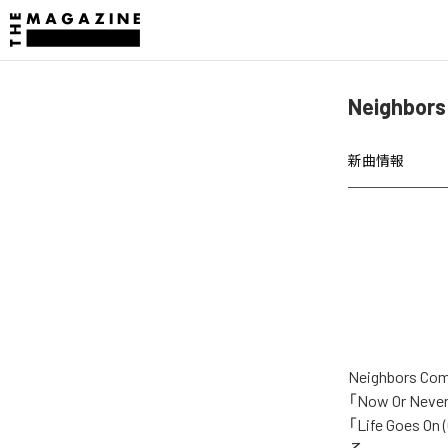
Neighbo
新曲情報
Neighbor
「Now Or Never
「Life Goes O