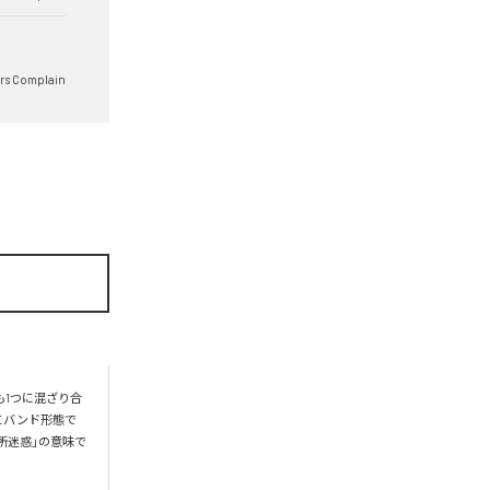
rs Complain
も1つに混ざり合
にバンド形態で
所迷惑」の意味で