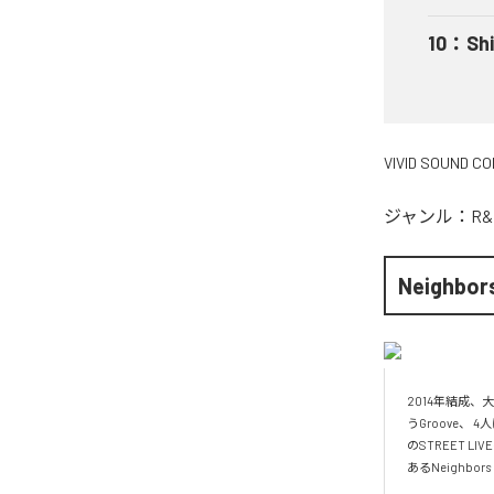
10
：
Shi
VIVID SOUND C
ジャンル：
R&
Neighbor
2014年結成
うGroove
のSTREET
あるNeighbor