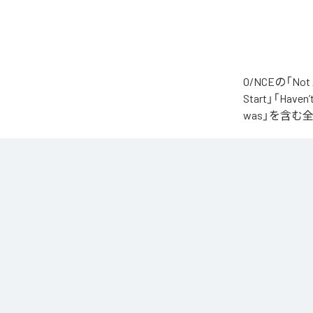
O/NCEの「No
Start」「Haven’
was」を含む
なお「
Not All 
Music Unlimite
各配信サービ
1
：
When