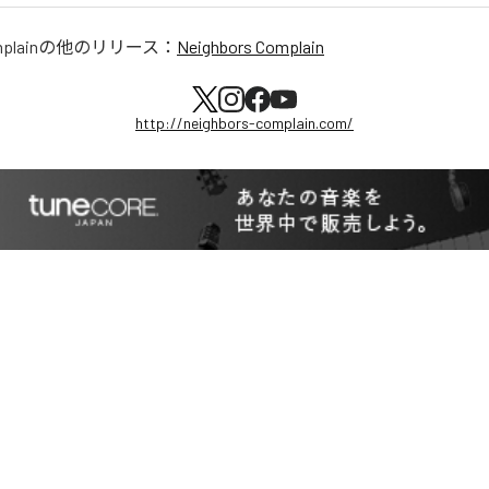
plain
の他のリリース：
Neighbors Complain
http://neighbors-complain.com/