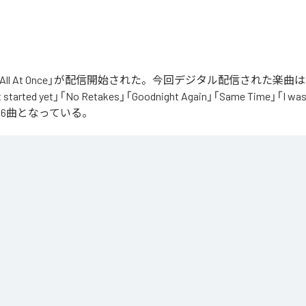
t All At Once」が配信開始された。今回デジタル配信された楽曲は、「W
t started yet」「No Retakes」「Goodnight Again」「Same Time」「I was 
全6曲となっている。
At Once
」は、
Apple Music
、
Spotify
、
LINE MUSIC
、
YouTube Music
d
などの音楽配信サービスで聴くことができる。
ス：
Not All At Once
 Did I Start