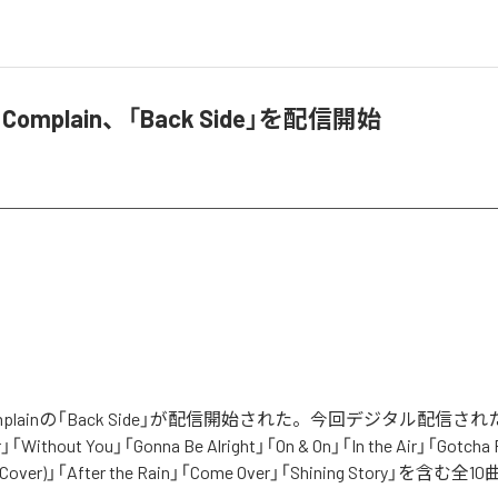
rs Complain、「Back Side」を配信開始
s Complainの「Back Side」が配信開始された。今回デジタル配信
」「Without You」「Gonna Be Alright」「On & On」「In the Air」「Gotcha Fe
n (Cover)」「After the Rain」「Come Over」「Shining Story」を含