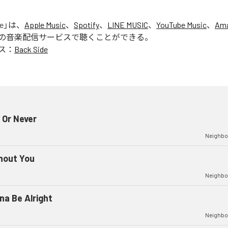
e
」は、
Apple Music
、
Spotify
、
LINE MUSIC
、
YouTube Music
、
Ama
の音楽配信サービスで聴くことができる。
ス：
Back Side
 Or Never
Neighbo
hout You
Neighbo
na Be Alright
Neighbo