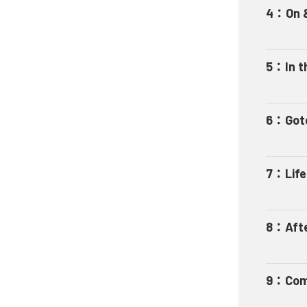
4
：
On 
5
：
In t
6
：
Gotc
7
：
Lif
8
：
Aft
9
：
Com