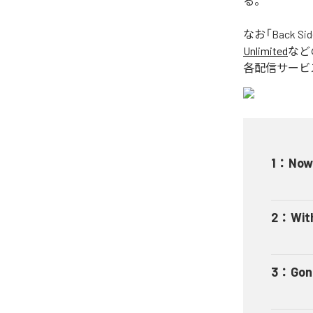
る。
なお「
Back Sid
Unlimited
など
各配信サービ
1
：
Now
2
：
Wit
3
：
Gon