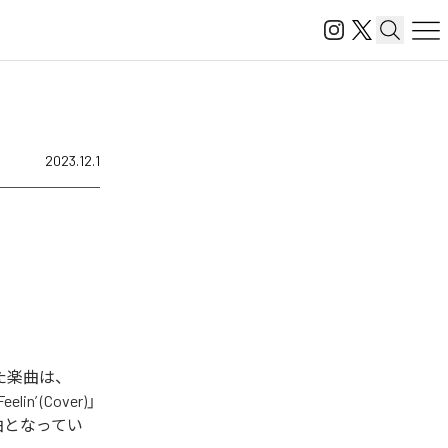
2023.12.1
された楽曲は、
elin’ (Cover)」
む全10曲となってい