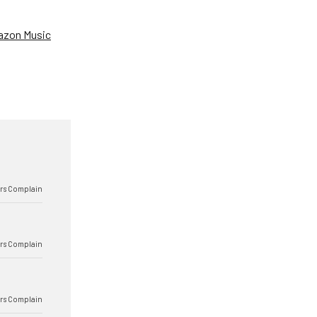
zon Music
rs Complain
rs Complain
rs Complain