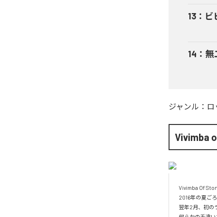
13
：
ビ
14
：
無
ジャンル：
ロ
Vivimba o
Vivimba Of 
2016年の夏ご
翌年2月、初の
何らかの手違い