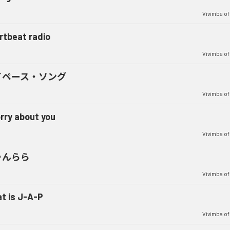
Vivimba of
rtbeat radio
Vivimba of
イペース・ソング
Vivimba of
orry about you
Vivimba of
ゃんらら
Vivimba of
t is J-A-P
Vivimba of