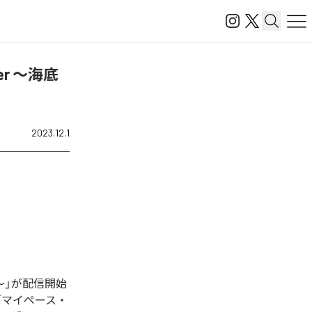
ater ～海底
2023.12.1
を探して～」が配信開始
o」「マイペース・