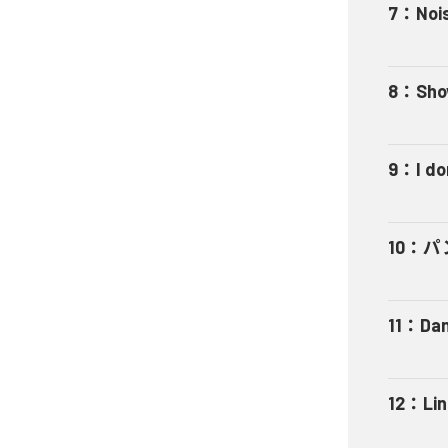
7
：
Nois
8
：
Sho
9
：
I do
10
：
パ
11
：
Da
12
：
Li