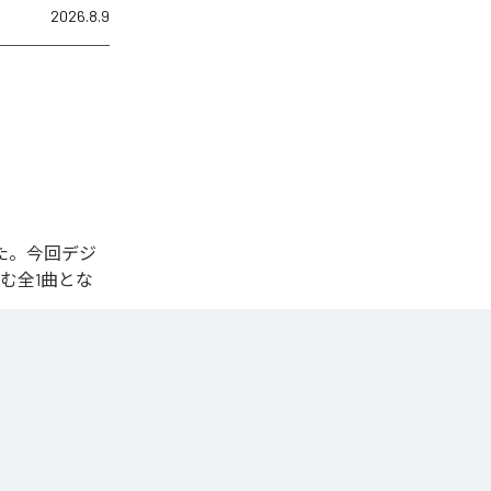
2026.8.9
された。今回デジ
含む全1曲とな
y
、
LINE
くことができ