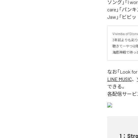
ソング」「I worry
care」「パンキ
Jaw」「ビビ
Vivimba of 
3年前よりも彩り
聴きてーやつは聴
海底神殿で待っ
なお「
Look f
LINE MUSIC
、
できる。
各配信サービ
1
：
Str