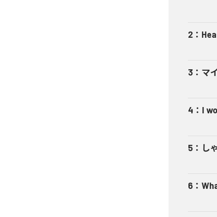
2
：
Hea
3
：
マ
4
：
I w
5
：
し
6
：
Wha