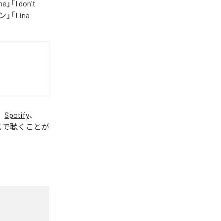
」「I don't
」「Lina
、
Spotify
、
スで聴くことが