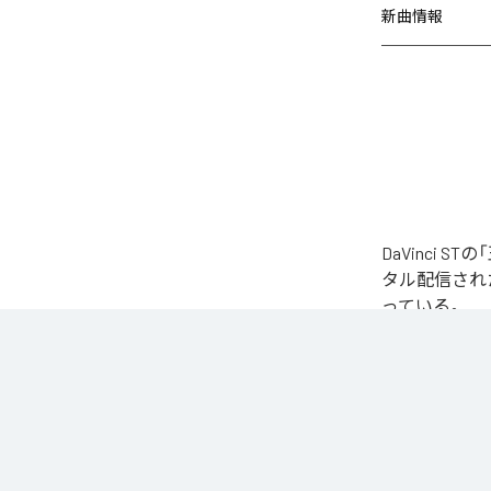
新曲情報
DaVinci 
タル配信された楽
っている。
なお「
王女は飲ま
MUSIC
、
YouTu
る。
各配信サービ