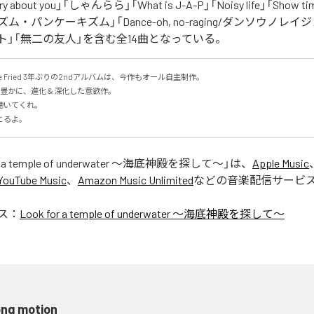
 about you」「しゃんらら」「What is J-A-P」「Noisy life」「Show time
ズム・パンケーキズム」「Dance-oh, no-raging/ダンソウノレイジン
ット」「無二の友人」を含む全14曲となっている。
Stone Fried 3年ぶりの2ndアルバムは、今作もオール自主制作。

豊かに、進化＆深化した意欲作。

いてくれ。

とるよ。
or a temple of underwater ～海底神殿を探して～
」は、
Apple Music
YouTube Music
、
Amazon Music Unlimited
などの音楽配信サービ
ス：
Look for a temple of underwater ～海底神殿を探して～
ong motion