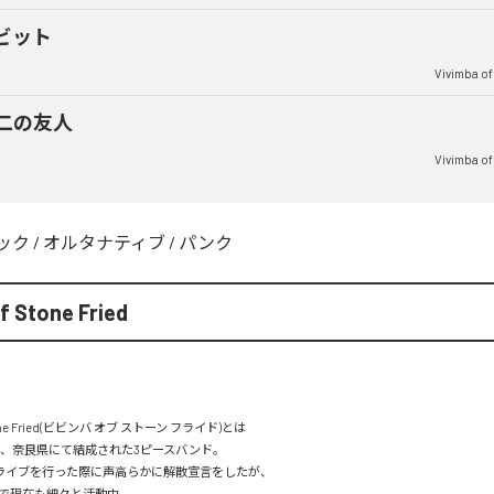
ビット
Vivimba of
二の友人
Vivimba of
ック
/
オルタナティブ
/
パンク
f Stone Fried
Stone Fried(ビビンバ オブ ストーン フライド)とは

ろ、奈良県にて結成された3ピースバンド。

ライブを行った際に声高らかに解散宣言をしたが、

で現在も細々と活動中。
