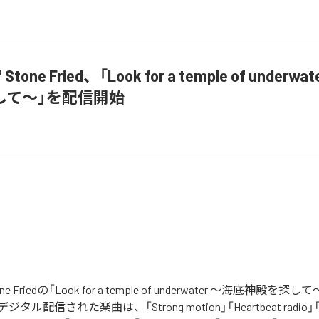
f Stone Fried、「Look for a temple of underw
して～」を配信開始
Stone Friedの「Look for a temple of underwater ～海底神殿
タル配信された楽曲は、「Strong motion」「Heartbeat radi