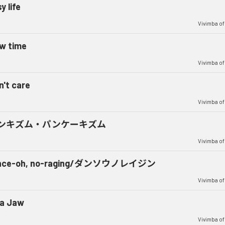
y life
Vivimba of
w time
Vivimba of
n't care
Vivimba of
ンキズム・パンケーキズム
Vivimba of
nce-oh, no-raging/ダンソウノレイジン
Vivimba of
na Jaw
Vivimba of