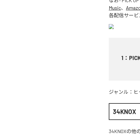
なお「
PICK UP 
Music
、
Amazon
各配信サービ
1
：
PICK
ジャンル：
ヒ
34KNOX
34KNOX
の他