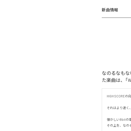
新曲情報
なのるなもないの
た楽曲は、「WAR
HIGH SCORE
それはより速く、
懐かしい8bit
その上を、なのる