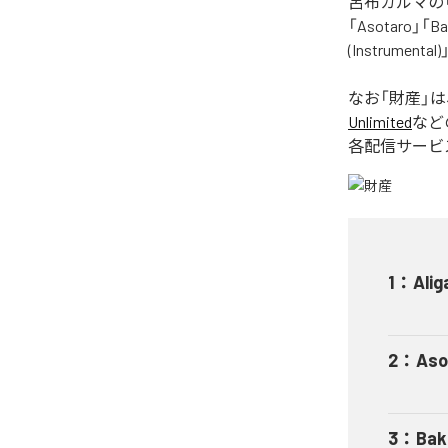
呂布カルマの「
「Asotaro」「Bak
(Instrume
なお「
財産
」
Unlimited
など
各配信サービ
1
：
Alig
2
：
Aso
3
：
Bak