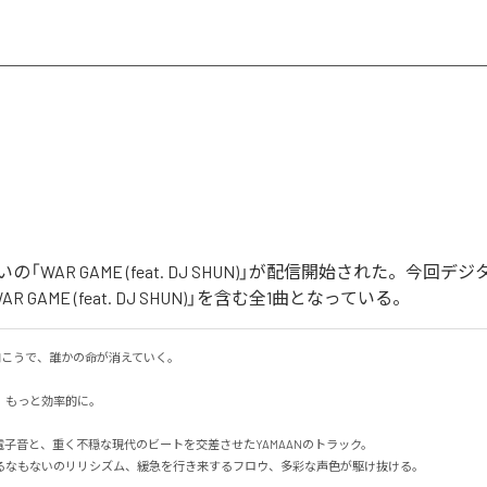
「WAR GAME (feat. DJ SHUN)」が配信開始された。今回
 GAME (feat. DJ SHUN)」を含む全1曲となっている。
の向こうで、誰かの命が消えていく。

もっと効率的に。

の電子音と、重く不穏な現代のビートを交差させたYAMAANのトラック。

なもないのリリシズム、緩急を行き来するフロウ、多彩な声色が駆け抜ける。
