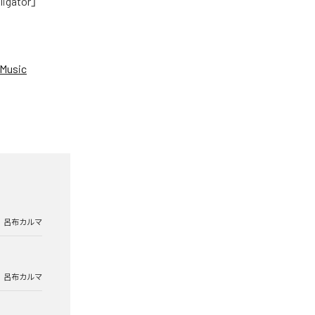
tor」
Music
呂布カルマ
呂布カルマ