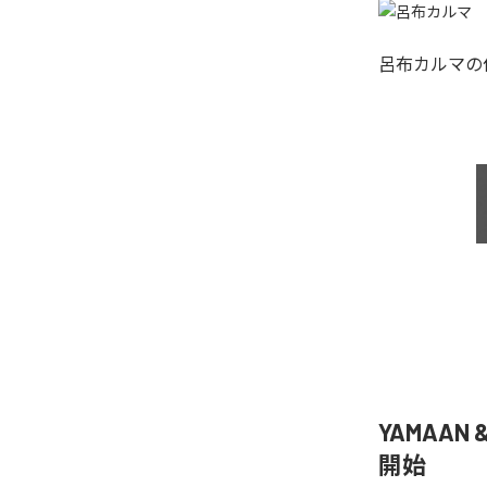
呂布カルマ
の
YAMAAN 
開始