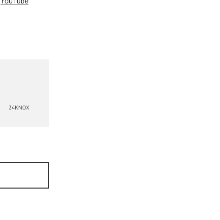
、
YouTube
。
34KNOX