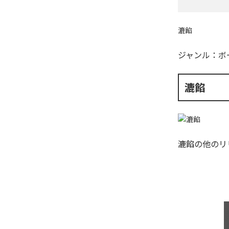
漉餡
ジャンル：
ボ
漉餡
漉餡
の他のリ