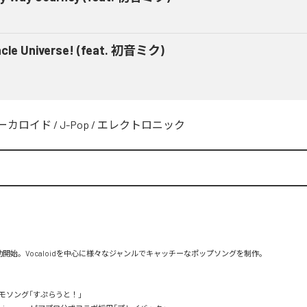
acle Universe! (feat. 初音ミク)
ーカロイド
/
J-Pop
/
エレクトロニック
活動開始。Vocaloidを中心に様々なジャンルでキャッチーなポップソングを制作。

モソング「すぷらうと！」
