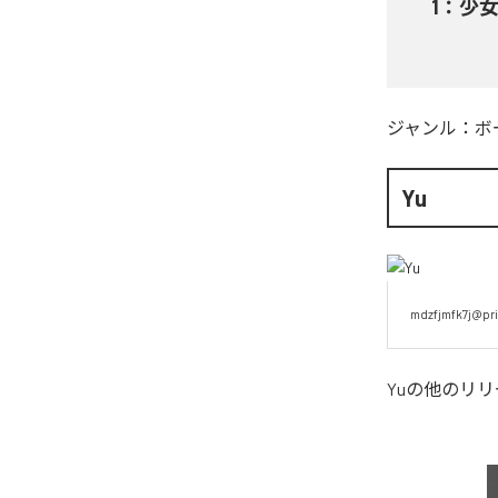
1
：
少女A
ジャンル：
ボ
Yu
mdzfjmfk7j@pri
Yu
の他のリリ