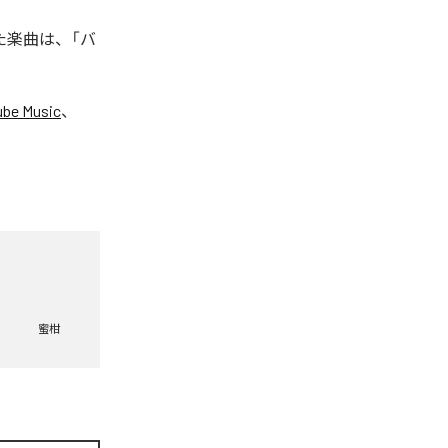
れた楽曲は、「バ
ube Music
、
蜜柑