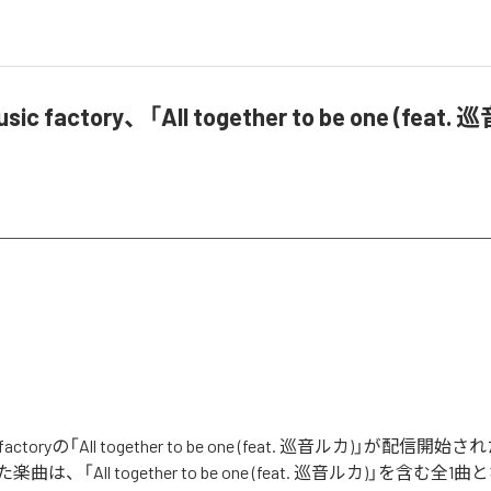
sic factory、「All together to be one (feat
c factoryの「All together to be one (feat. 巡音ルカ)」が配
は、「All together to be one (feat. 巡音ルカ)」を含む全