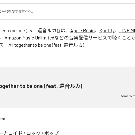
と平和を愛する方々へ。
ther to be one (feat. 巡音ルカ)
」は、
Apple Music
、
Spotify
、
LINE M
、
Amazon Music Unlimited
などの音楽配信サービスで聴くこと
ス：
All together to be one (feat. 巡音ルカ)
 together to be one (feat. 巡音ルカ)
tomato m
arm
ーカロイド
/
ロック
/
ポップ