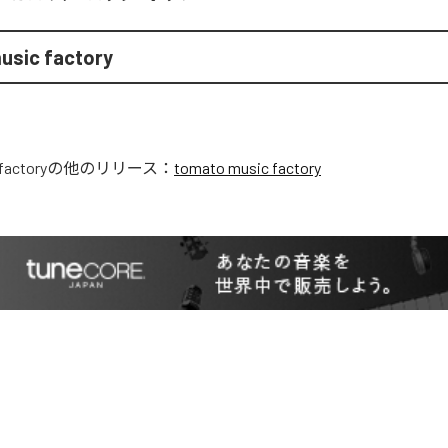
usic factory
factory
の他のリリース：
tomato music factory