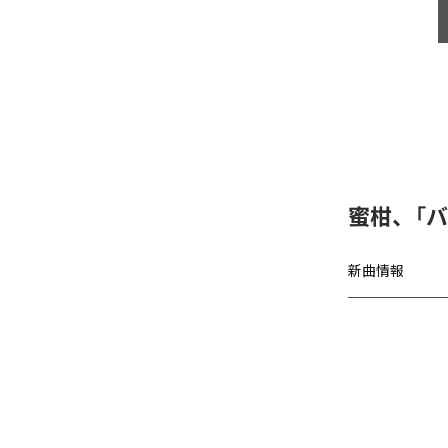
蜜柑、「バグチ
新曲情報