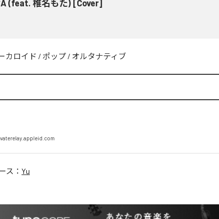
 (feat. 椎名もた) [Cover]
ーカロイド
/
ポップ
/
オルタナティブ
vaterelay.appleid.com
ース：
Yu