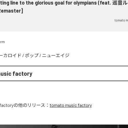
ting line to the glorious goal for olympians (feat. 巡音
Remaster]
tomato m
arm
ーカロイド
/
ポップ
/
ニューエイジ
usic factory
factory
の他のリリース：
tomato music factory