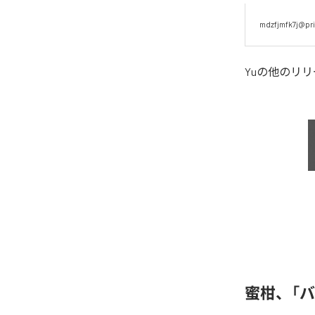
mdzfjmfk7j@pri
Yu
の他のリリ
蜜柑、「バグチ