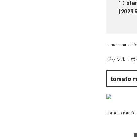
1
：
star
[2023 
tomato music f
ジャンル：
ボ
tomato m
tomato music 