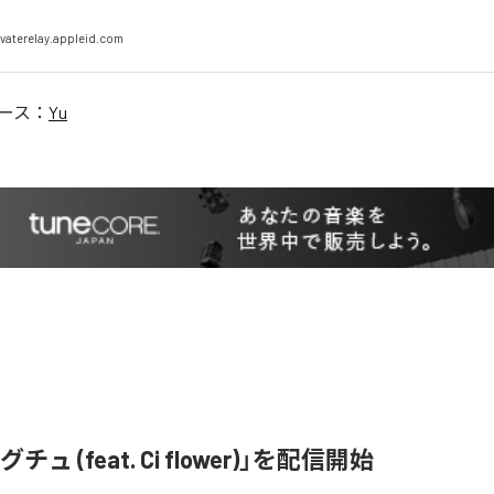
vaterelay.appleid.com
ース：
Yu
ュ (feat. Ci flower)」を配信開始