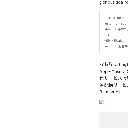
glorious go
tomato music fac
featuring Meg
４年に１回のオ
へ」。

作詞・作曲は、tomat
featuring 巡
なお「
starting
Apple Music
、
信サービスで
各配信サービ
Remaster]