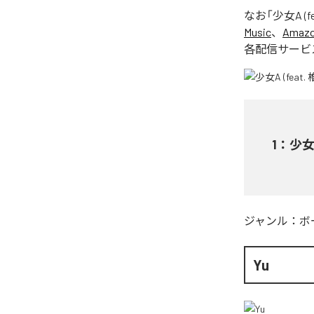
なお「
少女A (f
Music
、
Amazon
各配信サービ
1
：
少女A
ジャンル：
ボ
Yu