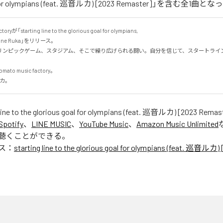
al for olympians (feat. 巡音ルカ) [2023 Remaster]」を含む全1
toryが「starting line to the glorious goal for olympians,

urine Ruka」をリリース。

リンピックゲーム、スタジアム、そこで繰り広げられる闘い。自分を信じて、スタートライ
o music factory。

音ルカ。
 line to the glorious goal for olympians (feat. 巡音ルカ) [2023 Remas
Spotify
、
LINE MUSIC
、
YouTube Music
、
Amazon Music Unlimited
聴くことができる。
ス：
starting line to the glorious goal for olympians (feat. 巡音ルカ)