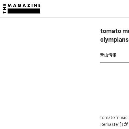
tomato mus
olympian
新曲情報
tomato music f
Remaster]