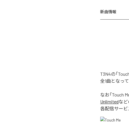
新曲情報
T3N4の「To
全1曲となっ
なお「
Touch M
Unlimited
など
各配信サービ