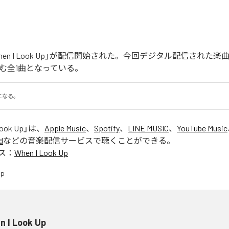
When I Look Up」が配信開始された。今回デジタル配信された楽曲は
を含む全1曲となっている。
になる。
Look Up
」は、
Apple Music
、
Spotify
、
LINE MUSIC
、
YouTube Music
d
などの音楽配信サービスで聴くことができる。
ス：
When I Look Up
n I Look Up