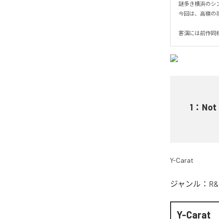
謎多き横浜のシンガ
今回は、高嶺の花
客演には前作同様
1
：
Not 
Y-Carat
ジャンル：
R&
Y-Carat