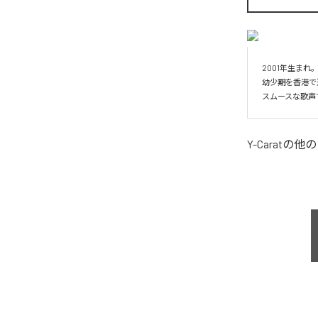
2001年生まれ
幼少期を香港で
スムースな歌声
Y-Carat
の他の