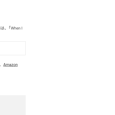
、「When I
、
Amazon