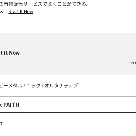
の音楽配信サービスで聴くことができる。
ス：
Start It Now
t It Now
EVER
ビーメタル
/
ロック
/
オルタナティブ
k FAITH