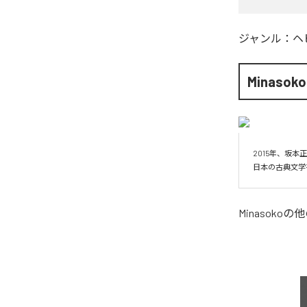
ジャンル：
ヘ
Minasoko
2015年、坂本
日本の古典文学
Minasoko
の他