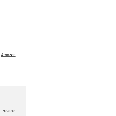
、
Amazon
Minasoko