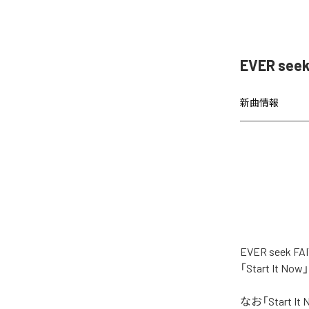
EVER see
新曲情報
EVER see
「Start It
なお「
Start It