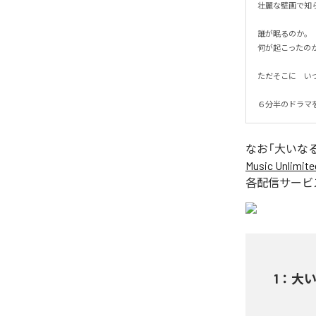
壮麗な壁画で知ら
誰が眠るのか。

何が起こったのか。
ただそこに　いつ
６分半のドラマ
なお「
大いな
Music Unlimite
各配信サービ
1
：
大