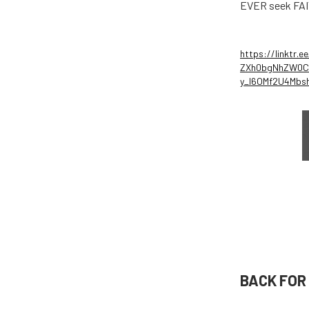
EVER seek FA
https://linktr.
ZXh0bgNhZW0CM
y_l6OMf2U4Mb
BACK FO