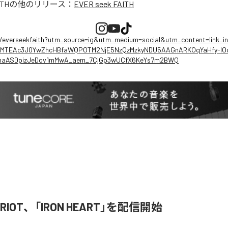
ITH
の他のリリース：
EVER seek FAITH
ee/everseekfaith?utm_source=ig&utm_medium=social&utm_content=link_i
TEAc3J0YwZhcHBfaWQPOTM2NjE5NzQzMzkyNDU5AAGnARKOqYaHfy-lOcY
shaASDpizJeDov1mMwA_aem_7CjGp3wUCfX6KeYs7m2BWQ
R RIOT、「IRON HEART」を配信開始