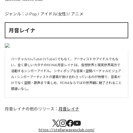
ジャンル：
J-Pop
/
アイドル(女性)
/
アニメ
月音レイナ
バーチャルYouTuber（VTuber）でもなく、アーティストやアイドルでもな
い、全く新しいカタチのREINA(月音レイナ)は、仮想世界と現実世界両方で
活動するシンガーアイドル。 シティポップな音楽 × 空間バーチャルビジュア
ル × シンガーアーティストの要素が掛け合わさっているのが特徴で、音楽だ
けでなく空間・歌声まで楽しめ、REINAならではの世界観に魅了されること
間違いなし。
月音レイナ
の他のリリース：
月音レイナ
https://stellarwavesclub.com/