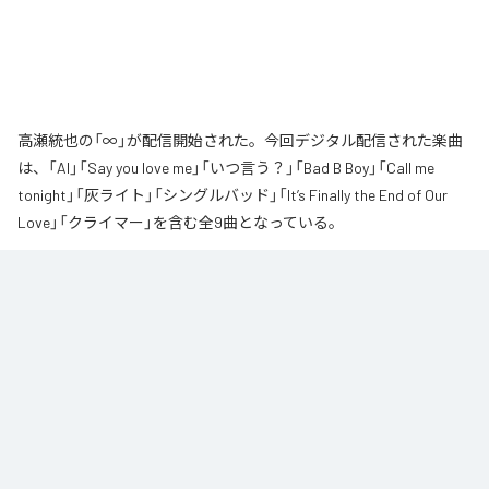
高瀬統也の「∞」が配信開始された。今回デジタル配信された楽曲
は、「AI」「Say you love me」「いつ言う？」「Bad B Boy」「Call me
tonight」「灰ライト」「シングルバッド」「It’s Finally the End of Our
Love」「クライマー」を含む全9曲となっている。
なお「
∞
」は、
Apple Music
、
Spotify
、
LINE MUSIC
、
YouTube Music
、
Amazon Music Unlimited
などの音楽配信サービスで聴くことができ
る。
各配信サービス：
∞