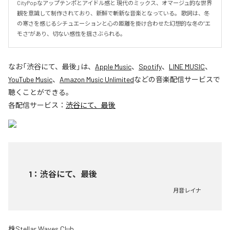
CityPopなアップテンポとアイドル感と 現代のミックス、オマージュ的な世界
観を意識して制作されており、新鮮で斬新な音楽となっている。 歌詞は、冬
の寒さを感じるシチュエーションと心の距離を掛け合わせた幻想的な冬の”エ
モさ”があり、切ない感性を揺さぶられる。
なお「
渋谷にて、最後
」は、
Apple Music
、
Spotify
、
LINE MUSIC
、
YouTube Music
、
Amazon Music Unlimited
などの音楽配信サービスで
聴くことができる。
各配信サービス：
渋谷にて、最後
1
：
渋谷にて、最後
月音レイナ
株Stellar Waves Club