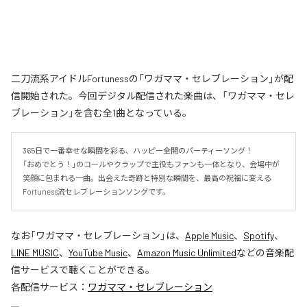
二刀流系アイドルFortunessの「ワガママ・セレブレーション」が配
信開始された。今回デジタル配信された楽曲は、「ワガママ・セレ
ブレーション」を含む全1曲となっている。
365日で一番幸せな瞬間を彩る、ハッピー全開のパーティーソング！

「おめでとう！」のコールやクラップで主役もファンも一体となり、会場中が
笑顔に包まれる一曲。出会えた奇跡と特別な瞬間を、最高の祝福に変える
Fortuness流セレブレーションソングです。
なお「
ワガママ・セレブレーション
」は、
Apple Music
、
Spotify
、
LINE MUSIC
、
YouTube Music
、
Amazon Music Unlimited
などの音楽配
信サービスで聴くことができる。
各配信サービス：
ワガママ・セレブレーション