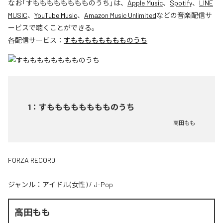
なお「
すもももももももものうち
」は、
Apple Music
、
Spotify
、
LINE
MUSIC
、
YouTube Music
、
Amazon Music Unlimited
などの音楽配信サ
ービスで聴くことができる。
各配信サービス：
すもももももももものうち
1
：
すもももももももものうち
高田もも
FORZA RECORD
ジャンル：
アイドル(女性)
/
J-Pop
高田もも