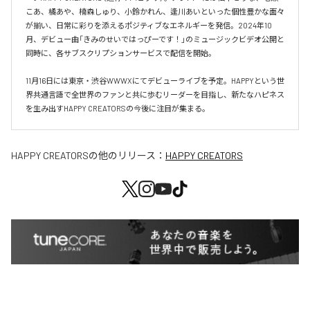
こあ、橘あや、楠森しゅり、小鈴かれん、逢川あいといった個性豊かな面々
が揃い、日常に彩りを添えるポジティブなエネルギーを発信。2024年10
月、デビュー曲「きみのせいではっぴーです！」のミュージックビデオ公開と
同時に、各サブスクリプションサービスで配信を開始。

11月16日には東京・渋谷WWWXにてデビューライブを予定。HAPPYという世
界共通言語で全世界のファンと共に歩むリーダーを目指し、新たなハピネス
を生み出すHAPPY CREATORSの今後に注目が集まる。
HAPPY CREATORS
の他のリリース：
HAPPY CREATORS