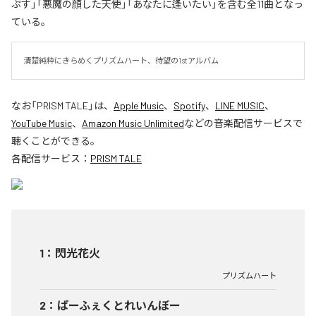
ぷす」「悪魔の顔した天使」「あなたに逢いたい」を含む全11曲となっ
ている。
清楚純粋にきらめくプリズムハート、待望の1stアルバム
なお「
PRISM TALE
」は、
Apple Music
、
Spotify
、
LINE MUSIC
、
YouTube Music
、
Amazon Music Unlimited
などの音楽配信サービスで
聴くことができる。
各配信サービス：
PRISM TALE
1
：
閃光花火
プリズムハート
2
：
ぱーふぇくとれいんぼー