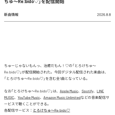
ちゅ〜Re:bido♡」を配信開始
新曲情報
2026.8.8
ちゅーじゃないもんっ、治癒だもん！♡の「とろけちゅ〜
Re:bido♡」が配信開始された。今回デジタル配信された楽曲は、
「とろけちゅ〜Re:bido♡」を含む全1曲となっている。
なお「
とろけちゅ〜Re:bido♡
」は、
Apple Music
、
Spotify
、
LINE
MUSIC
、
YouTube Music
、
Amazon Music Unlimited
などの音楽配信サ
ービスで聴くことができる。
各配信サービス：
とろけちゅ〜Re:bido♡