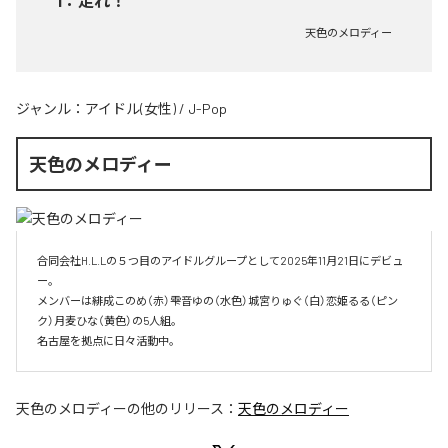
1
：
走れ！
天色のメロディー
ジャンル：
アイドル(女性)
/
J-Pop
天色のメロディー
合同会社H.L.Lの５つ目のアイドルグループとして2025年11月21日にデビュ
ー。

メンバーは緋成このめ（赤）雫音ゆの（水色）城宮りゅぐ（白）恋姫るる（ピン
ク）月麦ひな（黄色）の5人組。

名古屋を拠点に日々活動中。
天色のメロディー
の他のリリース：
天色のメロディー