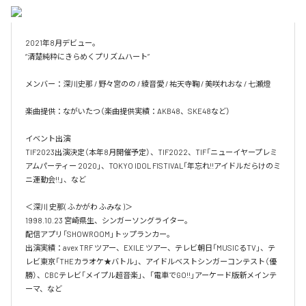
2021年8月デビュー。

“清楚純粋にきらめくプリズムハート”

メンバー：深川史那 / 野々宮のの / 綾音愛 / 祐天寺鞠 / 美咲れおな / 七瀬燈

楽曲提供：ながいたつ（楽曲提供実績：AKB48、SKE48など）

イベント出演

TIF2023出演決定（本年8月開催予定）、TIF2022、TIF「ニューイヤープレミ
アムパーティー 2020」、TOKYO IDOL FISTIVAL「年忘れ!!アイドルだらけのミ
ニ運動会!!」、など

＜深川 史那( ふかがわ ふみな )＞

1998.10.23 宮崎県生、シンガーソングライター。

配信アプリ「SHOWROOM」トップランカー。

出演実績：avex TRF ツアー、EXILE ツアー、テレビ朝日「MUSICるTV」、テ
レビ東京「THEカラオケ★バトル」、アイドルベストシンガーコンテスト（優
勝）、CBCテレビ「メイプル超音楽」、「電車でGO!!」アーケード版新メインテ
ーマ、など
