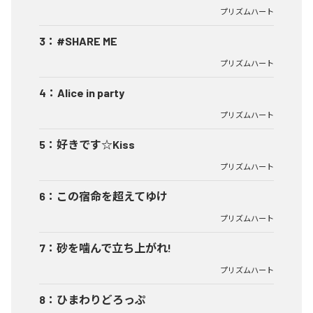
プリズムハート
3
：
#SHARE ME
プリズムハート
4
：
Alice in party
プリズムハート
5
：
好きです☆Kiss
プリズムハート
6
：
この宿命を超えてゆけ
プリズムハート
7
：
砂を噛んで立ち上がれ!
プリズムハート
8
：
ひまわりどろっぷ