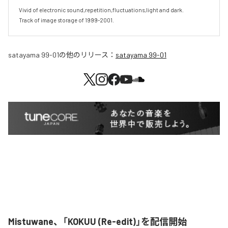
Vivid of electronic sound,repetition,fluctuations,light and dark.

Track of image storage of 1999-2001.
satayama 99-01
の他のリリース：
satayama 99-01
Mistuwane、「KOKUU (Re-edit)」を配信開始