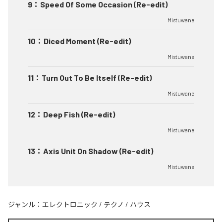
9
：
Speed Of Some Occasion (Re-edit)
Mistuwane
10
：
Diced Moment (Re-edit)
Mistuwane
11
：
Turn Out To Be Itself (Re-edit)
Mistuwane
12
：
Deep Fish (Re-edit)
Mistuwane
13
：
Axis Unit On Shadow (Re-edit)
Mistuwane
ジャンル：
エレクトロニック
/
テクノ
/
ハウス