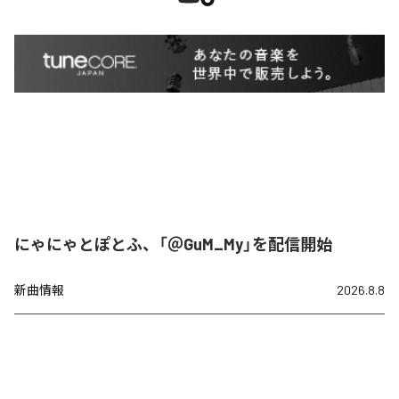
にゃにゃとぽとふ、「＠GuM_My」を配信開始
新曲情報
2026.8.8