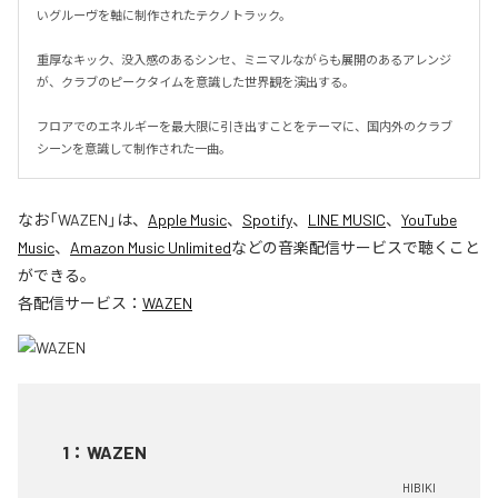
いグルーヴを軸に制作されたテクノトラック。

重厚なキック、没入感のあるシンセ、ミニマルながらも展開のあるアレンジ
が、クラブのピークタイムを意識した世界観を演出する。

フロアでのエネルギーを最大限に引き出すことをテーマに、国内外のクラブ
シーンを意識して制作された一曲。
なお「
WAZEN
」は、
Apple Music
、
Spotify
、
LINE MUSIC
、
YouTube
Music
、
Amazon Music Unlimited
などの音楽配信サービスで聴くこと
ができる。
各配信サービス：
WAZEN
1
：
WAZEN
HIBIKI