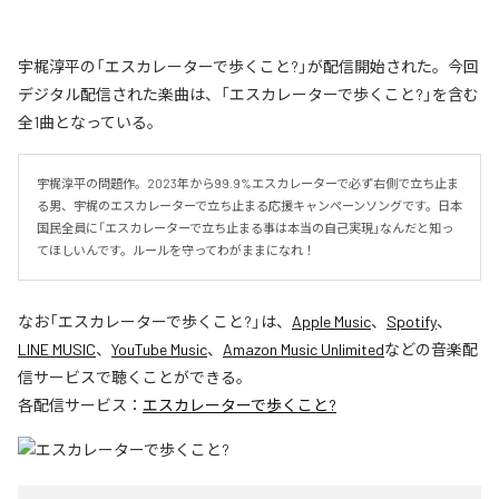
宇梶淳平の「エスカレーターで歩くこと?」が配信開始された。今回
デジタル配信された楽曲は、「エスカレーターで歩くこと?」を含む
全1曲となっている。
宇梶淳平の問題作。2023年から99.9%エスカレーターで必ず右側で立ち止ま
る男、宇梶のエスカレーターで立ち止まる応援キャンペーンソングです。日本
国民全員に「エスカレーターで立ち止まる事は本当の自己実現」なんだと知っ
てほしいんです。ルールを守ってわがままになれ！
なお「
エスカレーターで歩くこと?
」は、
Apple Music
、
Spotify
、
LINE MUSIC
、
YouTube Music
、
Amazon Music Unlimited
などの音楽配
信サービスで聴くことができる。
各配信サービス：
エスカレーターで歩くこと?