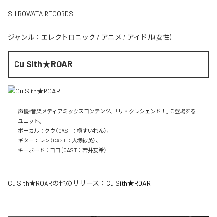
SHIROWATA RECORDS
ジャンル：
エレクトロニック
/
アニメ
/
アイドル(女性)
Cu Sith★ROAR
声優×音楽メディアミックスコンテンツ、「リ・クレシェンド！」に登場する
ユニット。

ボーカル：クウ（CAST：槇すいれん）、

ギター：レン（CAST：大塚紗英）、

キーボード：ココ（CAST：若井友希）
Cu Sith★ROAR
の他のリリース：
Cu Sith★ROAR