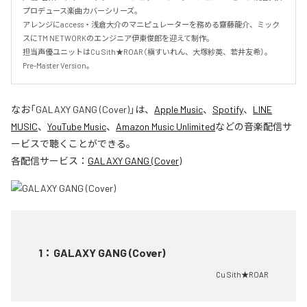
プロデュース楽曲カバーシリーズ。

アレンジにaccess・浅倉大介のマニピュレーターを務める齋藤龍介、ミック
スにTM NETWORKのエンジニア伊東俊郎を迎えて制作。

担当声優ユニットはCu Sith★ROAR（槇すいれん、大塚紗英、若井友希）。
Pre-Master Version。
なお「
GALAXY GANG (Cover)
」は、
Apple Music
、
Spotify
、
LINE
MUSIC
、
YouTube Music
、
Amazon Music Unlimited
などの音楽配信サ
ービスで聴くことができる。
各配信サービス：
GALAXY GANG (Cover)
1
：
GALAXY GANG (Cover)
Cu Sith★ROAR