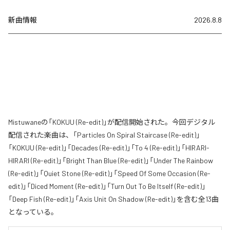
新曲情報
2026.8.8
Mistuwaneの「KOKUU (Re-edit)」が配信開始された。今回デジタル
配信された楽曲は、「Particles On Spiral Staircase (Re-edit)」
「KOKUU (Re-edit)」「Decades (Re-edit)」「To 4 (Re-edit)」「HIRARI-
HIRARI (Re-edit)」「Bright Than Blue (Re-edit)」「Under The Rainbow
(Re-edit)」「Quiet Stone (Re-edit)」「Speed Of Some Occasion (Re-
edit)」「Diced Moment (Re-edit)」「Turn Out To Be Itself (Re-edit)」
「Deep Fish (Re-edit)」「Axis Unit On Shadow (Re-edit)」を含む全13曲
となっている。