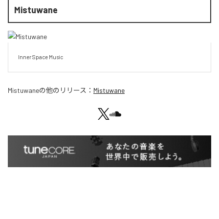
Mistuwane
Inner Space Music
Mistuwane
の他のリリース：
Mistuwane