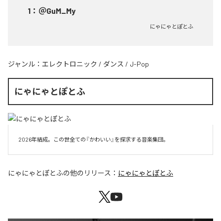
1
：
＠GuM_My
にゃにゃとぽとふ
ジャンル：
エレクトロニック
/
ダンス
/
J-Pop
にゃにゃとぽとふ
2026年結成。この世全ての『かわいい』を探求する音楽集団。
にゃにゃとぽとふ
の他のリリース：
にゃにゃとぽとふ