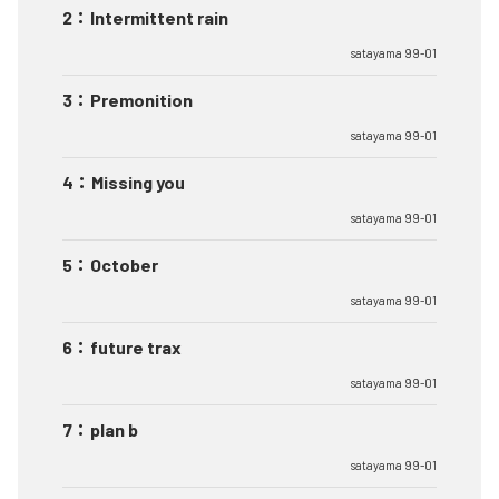
2
：
Intermittent rain
satayama 99-01
3
：
Premonition
satayama 99-01
4
：
Missing you
satayama 99-01
5
：
October
satayama 99-01
6
：
future trax
satayama 99-01
7
：
plan b
satayama 99-01