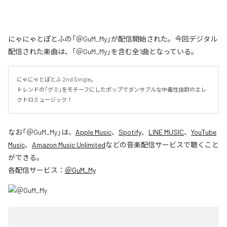
にゃにゃとぽとふの「＠GuM_My」が配信開始された。今回デジタル
配信された楽曲は、「＠GuM_My」を含む全1曲となっている。
にゃにゃとぽとふ 2nd Single。

トレンドの「グミ」をモチーフにしたポップでダンサブルな中毒性抜群のエレ
クトロミュージック！
なお「
＠GuM_My
」は、
Apple Music
、
Spotify
、
LINE MUSIC
、
YouTube
Music
、
Amazon Music Unlimited
などの音楽配信サービスで聴くこと
ができる。
各配信サービス：
＠GuM_My