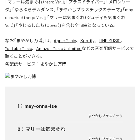
「マリーは気まぐれ (retro Ver.)」「プラスドライバー」「メロンソー
ダ」「ゆらゆらデカダンス」「まやかしプラスチックのテーマ」「may-
onna-ise (tango Ver.)」「マリーは気まぐれ (ジュディも気まぐれ
Ver.)」「やじるしたち (Cover)」を含む全16曲となっている。
なお「
まやかし万博
」は、
Apple Music
、
Spotify
、
LINE MUSIC
、
YouTube Music
、
Amazon Music Unlimited
などの音楽配信サービスで
聴くことができる。
各配信サービス：
まやかし万博
1
：
may-onna-ise
まやかしプラスチック
2
：
マリーは気まぐれ
まやかしプラスチック