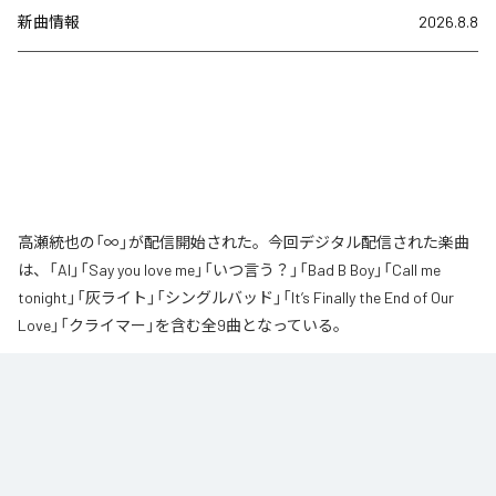
新曲情報
2026.8.8
高瀬統也の「∞」が配信開始された。今回デジタル配信された楽曲
は、「AI」「Say you love me」「いつ言う？」「Bad B Boy」「Call me
tonight」「灰ライト」「シングルバッド」「It’s Finally the End of Our
Love」「クライマー」を含む全9曲となっている。
なお「
∞
」は、
Apple Music
、
Spotify
、
LINE MUSIC
、
YouTube Music
、
Amazon Music Unlimited
などの音楽配信サービスで聴くことができ
る。
各配信サービス：
∞