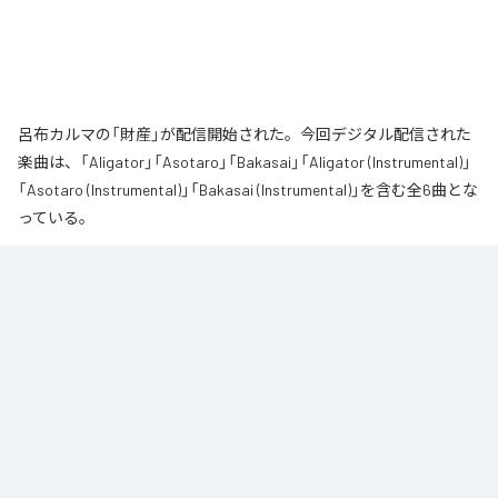
呂布カルマの「財産」が配信開始された。今回デジタル配信された
楽曲は、「Aligator」「Asotaro」「Bakasai」「Aligator (Instrumental)」
「Asotaro (Instrumental)」「Bakasai (Instrumental)」を含む全6曲とな
っている。
なお「
財産
」は、
Apple Music
、
Spotify
、
LINE MUSIC
、
YouTube
Music
、
Amazon Music Unlimited
などの音楽配信サービスで聴くこと
ができる。
各配信サービス：
財産