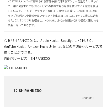
KOGYARUメンバーに寄せられる誹謗中傷に対するアンサーを込めたリリック
で、誰に何言われても”知らんけど”の精神で好きな事を貫いていく意思を表現
しています。 アンダーグラウンドなBEATに載せる可愛らしいKOGYARU達の
ラップが絶妙に中毒性の高いサウンドを生み出しました。MVでは楽曲に合わ
せたパラパラのフリも紹介し、KOGYARU世代から親世代まで幅広く楽しめる
楽曲となっております。
なお「
SHIRANKEDO
」は、
Apple Music
、
Spotify
、
LINE MUSIC
、
YouTube Music
、
Amazon Music Unlimited
などの音楽配信サービスで
聴くことができる。
各配信サービス：
SHIRANKEDO
1
：
SHIRANKEDO
KOGYARU