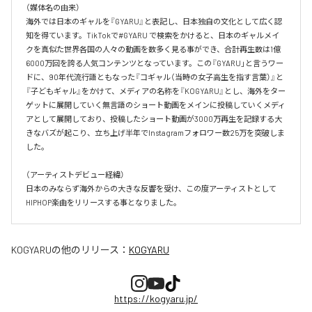
（媒体名の由来）

海外では日本のギャルを『GYARU』と表記し、日本独自の文化として広く認
知を得ています。TikTokで#GYARU で検索をかけると、日本のギャルメイ
クを真似た世界各国の人々の動画を数多く見る事ができ、合計再生数は1億
6000万回を誇る人気コンテンツとなっています。この『GYARU」と言うワー
ドに、90年代流行語ともなった『コギャル（当時の女子高生を指す言葉）』と
『子どもギャル』をかけて、メディアの名称を『KOGYARU』とし、海外をター
ゲットに展開していく無言語のショート動画をメインに投稿していくメディ
アとして展開しており、投稿したショート動画が3000万再生を記録する大
きなバズが起こり、立ち上げ半年でInstagramフォロワー数25万を突破しま
した。

（アーティストデビュー経緯）

日本のみならず海外からの大きな反響を受け、この度アーティストとして
HIPHOP楽曲をリリースする事となりました。
KOGYARU
の他のリリース：
KOGYARU
https://kogyaru.jp/