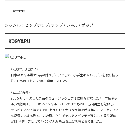
HJ Records
ジャンル：
ヒップホップ/ラップ
/
J-Pop
/
ポップ
KOGYARU
（KOGYARUとは？）

日本のギャル媒体eggの妹メディアとして、小学生ギャルモデルを取り扱う
『KOGYARU』を2023年に発足しました。

（立上げ背景）

eggがリリースした楽曲のミュージックビデオに度々登場した『小学生ギャ
ル』の動画は、eggオフィシャルTikTokだけでも2600万回再生を記録し、
テレビやネット等でも取り上げられて大きな反響を巻き起こしました。そん
な反響に応える形で、この度小学生ギャルをメインモデルとして扱う媒体
WEB メディアとして『KOGYARU』を立ち上げる事となりました。
