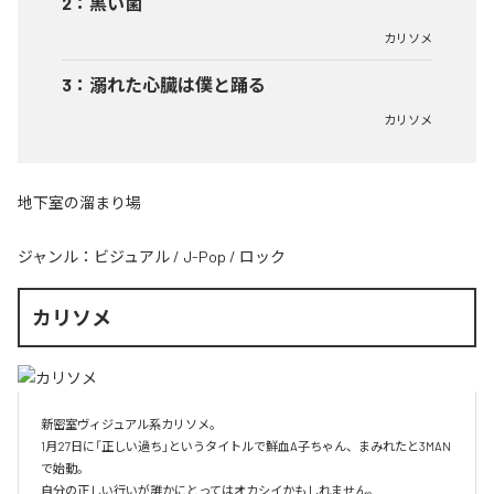
2
：
黒い菌
カリソメ
3
：
溺れた心臓は僕と踊る
カリソメ
地下室の溜まり場
ジャンル：
ビジュアル
/
J-Pop
/
ロック
カリソメ
新密室ヴィジュアル系カリソメ。

1月27日に「正しい過ち」というタイトルで鮮血A子ちゃん、まみれたと3MAN
で始動。

自分の正しい行いが誰かにとってはオカシイかもしれません。