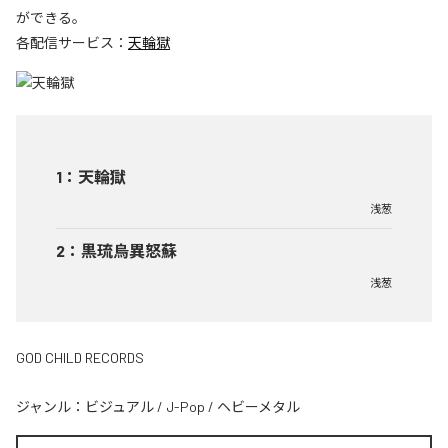
ができる。
各配信サービス：
天輪獄
1
：
天輪獄
浅葱
2
：
黒琉烏異怒蘇
浅葱
GOD CHILD RECORDS
ジャンル：
ビジュアル
/
J-Pop
/
ヘビーメタル