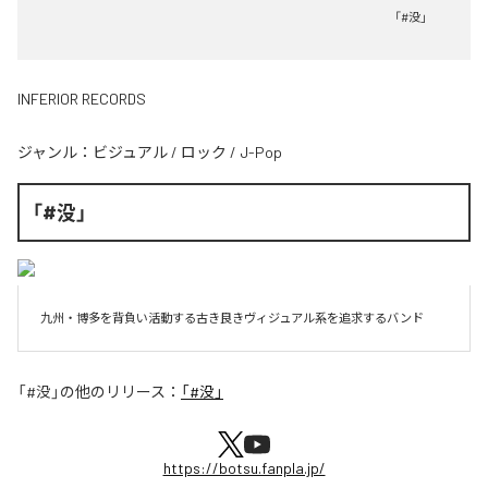
「#没」
INFERIOR RECORDS
ジャンル：
ビジュアル
/
ロック
/
J-Pop
「#没」
九州・博多を背負い活動する古き良きヴィジュアル系を追求するバンド
「#没」
の他のリリース：
「#没」
https://botsu.fanpla.jp/