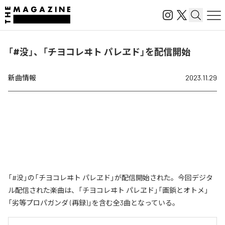
「#没」、「チヨコレヰト パレヱド」を配信開始
新曲情報
2023.11.29
「#没」の「チヨコレヰト パレヱド」が配信開始された。今回デジタ
ル配信された楽曲は、「チヨコレヰト パレヱド」「画鋲とオトメ」
「劣等プロパガンダ (再録)」を含む全3曲となっている。