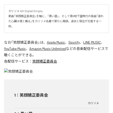
カリソメ 4th Digital Single。

新曲「笑顔矯正委員会」を軸に、「黒い菌」、そして第0̸地下室時代の楽曲「溺れ
た心臓は僕と踊る」をカリソメ名義で新たに再録。過去と現在が交差する一
枚。
なお「
笑顔矯正委員会
」は、
Apple Music
、
Spotify
、
LINE MUSIC
、
YouTube Music
、
Amazon Music Unlimited
などの音楽配信サービスで
聴くことができる。
各配信サービス：
笑顔矯正委員会
1
：
笑顔矯正委員会
カリソメ