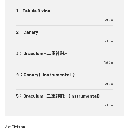
1
：
Fabula Divina
Fatüm
2
：
Canary
Fatüm
3
：
Oraculum -二重神託-
Fatüm
4
：
Canary (-Instrumental-)
Fatüm
5
：
Oraculum -二重神託 - (Instrumental)
Fatüm
Vox Division