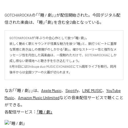
GOTCHAROCKAの「「睡 / 劇」」が配信開始された。今回デジタル配
信された楽曲は、「睡」「劇」を含む全2曲となっている。
GOTCHAROCKAが1年ぶりの会心作として放つ「睡 / 劇」。

妖しく艶めく歌とサウンドが怪異な魅力を放つ「睡」と、脈打つビートに重厚
な質感と剥き出しの感情がのしかかる「劇」。確かなストーリー性と強烈なメ
ッセージ性を内包した両楽曲は、一度触れただけで、GOTCHAROCKAにしか
成し得ない新境地へと聴き手を引き込むでしょう。

8月18日にはShibuya duo MUSIC EXCHANGEにて14周年ライブを敢行。同月
後半からは全国ツアーの火蓋が切られます。
なお「
「睡 / 劇」
」は、
Apple Music
、
Spotify
、
LINE MUSIC
、
YouTube
Music
、
Amazon Music Unlimited
などの音楽配信サービスで聴くこと
ができる。
各配信サービス：
「睡 / 劇」