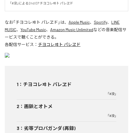
「#没」による2nd EP チヨコレヰト パレヱド
なお「
チヨコレヰト パレヱド
」は、
Apple Music
、
Spotify
、
LINE
MUSIC
、
YouTube Music
、
Amazon Music Unlimited
などの音楽配信サ
ービスで聴くことができる。
各配信サービス：
チヨコレヰト パレヱド
1
：
チヨコレヰト パレヱド
「#没」
2
：
画鋲とオトメ
「#没」
3
：
劣等プロパガンダ (再録)