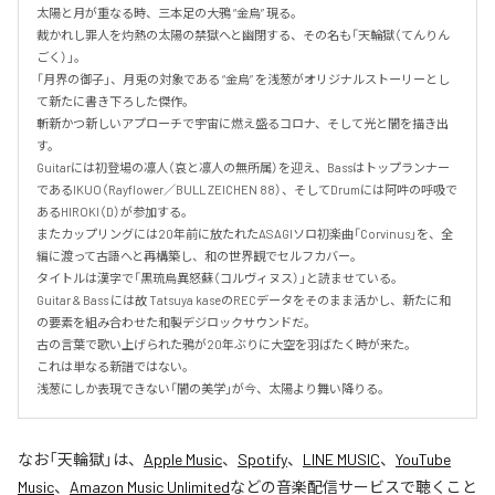
太陽と月が重なる時、三本足の大鴉 “金烏” 現る。

裁かれし罪人を灼熱の太陽の禁獄へと幽閉する、その名も「天輪獄（てんりん
ごく）」。

「月界の御子」、月兎の対象である “金烏” を浅葱がオリジナルストーリーとし
て新たに書き下ろした傑作。

斬新かつ新しいアプローチで宇宙に燃え盛るコロナ、そして光と闇を描き出
す。

Guitarには初登場の凛人（哀と凛人の無所属）を迎え、Bassはトップランナー
であるIKUO（Rayflower／BULL ZEICHEN 88）、そしてDrumには阿吽の呼吸で
あるHIROKI（D）が参加する。

またカップリングには20年前に放たれたASAGIソロ初楽曲「Corvinus」を、全
編に渡って古語へと再構築し、和の世界観でセルフカバー。

タイトルは漢字で「黒琉烏異怒蘇（コルヴィヌス）」と読ませている。

Guitar & Bass には故 Tatsuya kaseのRECデータをそのまま活かし、新たに和
の要素を組み合わせた和製デジロックサウンドだ。

古の言葉で歌い上げられた鴉が20年ぶりに大空を羽ばたく時が来た。

これは単なる新譜ではない。

浅葱にしか表現できない「闇の美学」が今、太陽より舞い降りる。
なお「
天輪獄
」は、
Apple Music
、
Spotify
、
LINE MUSIC
、
YouTube
Music
、
Amazon Music Unlimited
などの音楽配信サービスで聴くこと