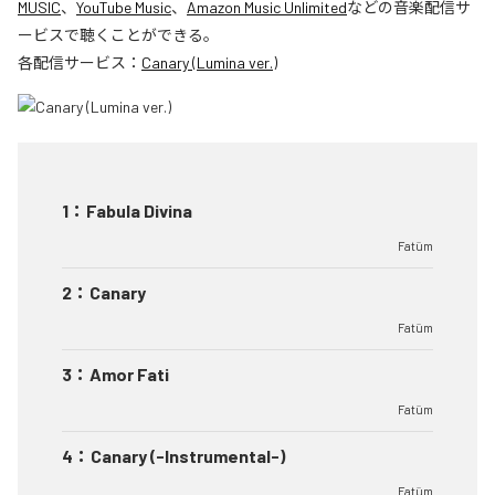
MUSIC
、
YouTube Music
、
Amazon Music Unlimited
などの音楽配信サ
ービスで聴くことができる。
各配信サービス：
Canary (Lumina ver.)
1
：
Fabula Divina
Fatüm
2
：
Canary
Fatüm
3
：
Amor Fati
Fatüm
4
：
Canary (-Instrumental-)
Fatüm