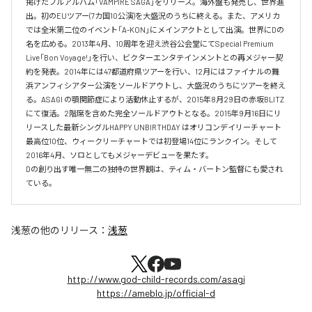
掲げたフルアルバム「VAMPIRE SAGA」をリリース。海外盤も発売し、世界進
出。初のEUツアー(7カ国10公演)を大盛況のうちに終える。また、アメリカ
では全米第二位のイベント「A-KON」にメインアクトとして出演。世界にDの
名を広める。2013年4月、10周年を迎え渋谷公会堂にてSpecial Premium 
Live「Bon Voyage!」を行い、ビクターエンタテインメントとの再メジャー契
約を発表。2014年には47都道府県ツアーを行い、12月にはファイナルの舞
浜アンフィシアター公演をソールドアウトし、大盛況のうちにツアーを終え
る。ASAGI の顎関節症により活動休止するが、2015年8月29日の赤坂BLITZ 
にて復活。2階席を含めた完全ソールドアウトとなる。2015年9月16日にリ
リースした最新シングルHAPPY UNBIRTHDAY はオリコンデイリーチャート
最高位10位、ウィークリーチャートでは初登場14位にランクイン。そして 
2016年4月、ソロとしてもメジャーデビューを果たす。

Dの創り出す唯一無二の独特の世界観は、ティム・バートン監督にも愛され
ている。
浅葱
の他のリリース：
浅葱
http://www.god-child-records.com/asagi
https://ameblo.jp/official-d