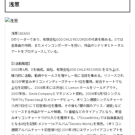
浅葱
浅葱（ASAGI）

Dのリーダーであり、有限会社GOD CHILD RECORDSの代表を務める。Dでは
全楽曲の作詞、またメインコンポーザーを担い、作品のシナリオとトータル
アートをプロデュースしている。

【D活動履歴】

2003年4月、Dを結成。自社、有限会社GOD CHILD RECORDS を立ち上げ、
精力的に活動。動員やセールスを増やし一気に注目を集める。リリースされ
るCDが軒並みオリコンインディーズチャート1位を獲得。総合チャートでも
上位を記録し、2006年末には渋谷C.C.Lemon ホールをソールドアウト。
2007年秋、Smile Companyとマネジメント契約。2008年5月7日シングル
「BIRTH」でavex traxよりメジャーデビュー。オリコン週間シングルチャート
（5月17日付）にて初登場8位を獲得。その後も「闇の国のアリス／波紋」など
リリースする作品がゲームや映画、TV 番組などのタイアップとなり、軒並
みオリコンチャートTOP10入りを獲得する。（「SnowWhite」では自身最高位
となる6位を記録）メジャー1stアルバム「Genetic World」を発売。（オリコン
週間アルバムチャート初登場11位）2011年1月にはヴァンパイアコンセプトを