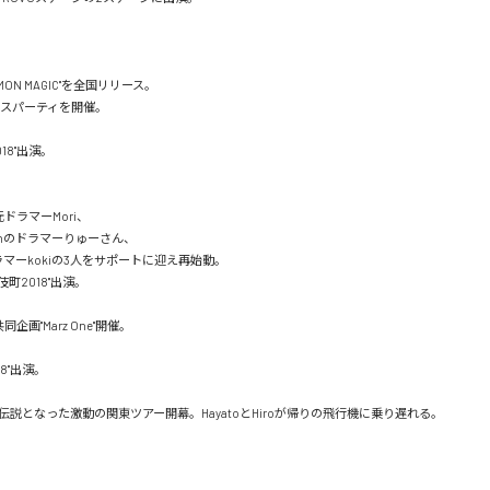
COMMON MAGIC"を全国リリース。

ースパーティを開催。

2018"出演。



ドラマーMori、

tchのドラマーりゅーさん、

ドラマーkokiの3人をサポートに迎え再始動。

伎町2018"出演。

企画"Marz One"開催。

018"出演。

説となった激動の関東ツアー開幕。HayatoとHiroが帰りの飛行機に乗り遅れる。
