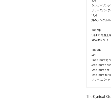
8月

シンガーソングラ
リリースパーティ"f
12月

爽のシングル"Holi
2023年

1月より毎週土
計52曲をリリー
2024年

4月

2nd album "Ignis
3rd album "aqua"
4th album "aer"

5th album "t
リリースパーティー
The Cynical St