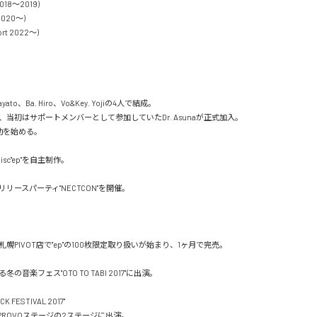
2018〜2019)

2020〜)

t 2022〜)

当初はサポートメンバーとして参加していたDr. Asunaが正式加入。

を始める。

幌PIVOT店で"ep"の100枚限定取り扱いが始まり、1ヶ月で完売。

の音楽フェス"OTO TO TABI 2017"に出演。

CK FESTIVAL 2017"

ARとPROVOステージの2ステージに出演。
