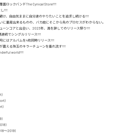
ックバンドThe Cynical Store!!!!

!!!

け、自由気ままに自分達のやりたいことを追求し続ける!!!!

いに量産出来るものの、バカ故にそこから先のプロセスがわからない。

ーンコアと出会い、2023年、満を辞してのリリース祭り!!!!

連続でシングルリリース!!!!

月にはアルバムを4枚同時リリース!!!!

震える珠玉のキラーチューンを垂れ流す!!!!

erful world!!!!

)

rt)

t)

)

18)

018〜2019)
