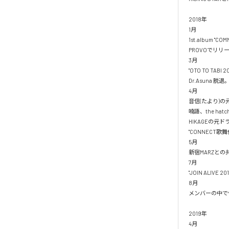
2018年

1月

1st.album "
PROVOでリリ
3月

"OTO TO TABI 
Dr.Asuna 脱退。
4月

音信(たより)の元
喃語、the ha
HIKAGEの元
"CONNECT歌舞
5月

新宿MARZとの共同
7月

"JOIN ALIVE 2
8月

メンバーの中で伝
2019年

4月
