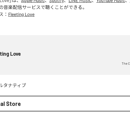
 Love
」は、
Apple Music
、
Spotify
、
LINE MUSIC
、
YouTube Music
、
の音楽配信サービスで聴くことができる。
ス：
Fleeting Love
ting Love
The C
ルタナティブ
al Store