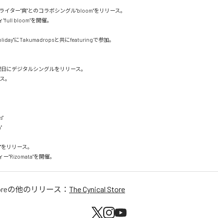
イター"爽"とのコラボシングル"bloom"をリリース。

ull bloom"を開催。

day"にTakumadropsと共にfeaturingで参加。

曜日にデジタルシングルをリリース。

ス。

"



erra"をリリース。

"Rizomata"を開催。
ore
の他のリリース：
The Cynical Store