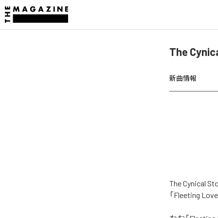
The Cyni
新曲情報
The Cynic
「Fleeting