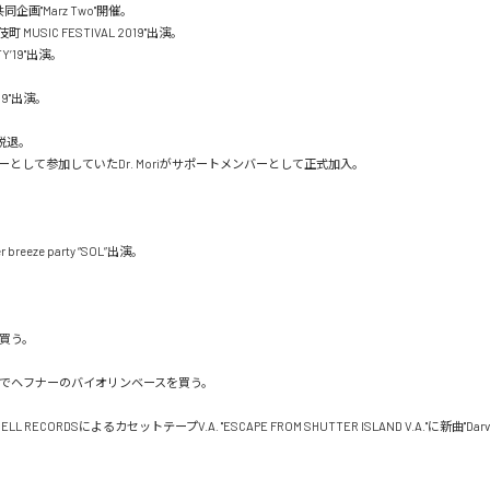
企画"Marz Two"開催。

町 MUSIC FESTIVAL 2019"出演。

TY’19"出演。

019"出演。

が脱退。

として参加していたDr. Moriがサポートメンバーとして正式加入。

r breeze party “SOL”出演。

買う。

オフでヘフナーのバイオリンベースを買う。

SHELL RECORDSによるカセットテープV.A. "ESCAPE FROM SHUTTER ISLAND V.A."に新曲"Dar