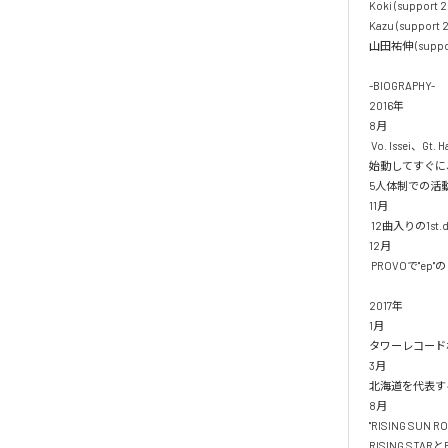
Koki (support 
Kazu (support 
山田祐伸 (suppor
-BIOGRAPHY-

2016年

8月

 Vo. Issei、Gt. Hayato、Ba. Hiro、Vo&Key. Yojiの4人で結成。

始動してすぐに、
5人体制での活動
11月

 12曲入りの1st.disc"ep"を自主制作。

12月

 PROVOで"ep"のリリースパーティ"NECTCON"を開催。

2017年

1月

タワーレコード札
3月

北海道を代表する冬
8月

"RISING SUN RO
RISING ST