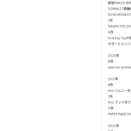
新宿MARZとの共同
"CONNECT歌舞伎
"SYNCHRONICI
7月

"GANKE FES 2
8月

Vo & Key Yoji
サポートメンバー
2020年

8月

open air summe
2021年

6月

Hiro ジムニーを
7月

Hiro ブック
11月

PAPER MADE 
2022年
