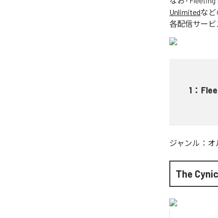
なお「
Fleeting
Unlimited
など
各配信サービ
1
：
Flee
ジャンル：
オ
The Cynic