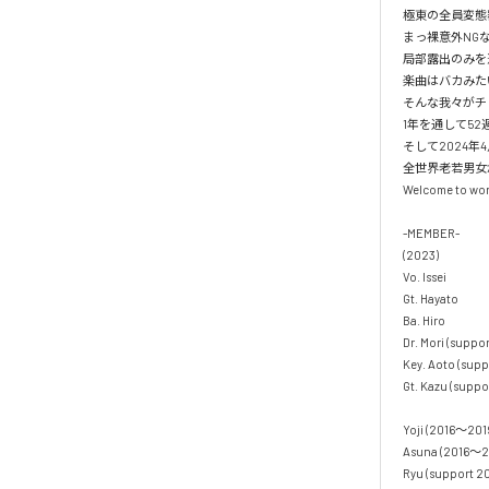
極東の全員変態覆面ロ
まっ裸意外NGなし!
局部露出のみを避
楽曲はバカみた
そんな我々がチュ
1年を通して52週
そして2024年4
全世界老若男女が
Welcome to wond
-MEMBER-

(2023)

Vo. Issei

Gt. Hayato

Ba. Hiro

Dr. Mori (support
Key. Aoto (suppo
Gt. Kazu (suppor
Yoji (2016〜2019
Asuna (2016〜20
Ryu (support 2