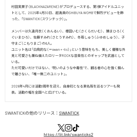
村田実果子（BLACKNAZARENE）がプロデュースする、第1弾アイドルユニッ
トとして、2025年4月30日、超満員のSHIBUYA WOMBで鮮烈デビューを飾
った、「SWANTICK（スワンチック）」。

メンバーは久遠月衣（くおんるい）、櫻田いむ（さくらだいむ）、鵠まひろ（く
ぐいまひろ）、佐藤すみれ（さとうすみれ）、冬苺しゅう（ふゆめしゅう）、子
守まご（こもりまご）の6人。

ユニット名は「白鳥的な（＝swan + -tic）」という意味をもち、美しく優雅な外
見と可愛さも兼ね備えたロリータROCKな音楽性とのギャップを武器として
いる。

ただ可愛いだけではない、“呪いのような中毒性”で、観る者の心を強く掴ん
で離さない、「唯一無二のユニット」。

2026年4月には活動1周年を迎え、自身初となる東名阪を巡るツアーも発
表。活動の幅を全国へと広げている。
SWANTICK
の他のリリース：
SWANTICK
https://lit.link/swanticks2