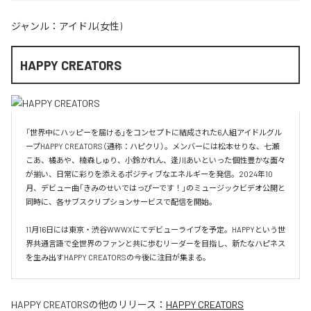
ジャンル：
アイドル(女性)
HAPPY CREATORS
「世界中にハッピーを届ける」をコンセプトに結成された6人組アイドルグル
ープHAPPY CREATORS（通称：ハピクリ）。メンバーには松本せりな、七瀬
こあ、橘あや、楠森しゅり、小鈴かれん、逢川あいといった個性豊かな面々
が揃い、日常に彩りを添えるポジティブなエネルギーを発信。2024年10
月、デビュー曲「きみのせいではっぴーです！」のミュージックビデオ公開と
同時に、各サブスクリプションサービスで配信を開始。

11月16日には東京・渋谷WWWXにてデビューライブを予定。HAPPYという世
界共通言語で全世界のファンと共に歩むリーダーを目指し、新たなハピネス
を生み出すHAPPY CREATORSの今後に注目が集まる。
HAPPY CREATORS
の他のリリース：
HAPPY CREATORS