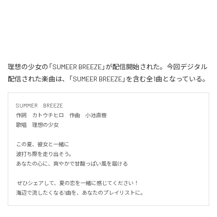
理想の少女の「SUMEER BREEZE」が配信開始された。今回デジタル
配信された楽曲は、「SUMEER BREEZE」を含む全1曲となっている。
SUMMER　BREEZE

作詞　カトウチヒロ　作曲　小池直樹

歌唱　理想の少女

この夏、彼女と一緒に

波打ち際を走り出そう。

あなたの心に、爽やかで甘酸っぱい風を届ける

 ぜひシェアして、夏の恋を一緒に感じてください！

海辺で流したくなる1曲を、あなたのプレイリストに。