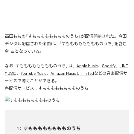
高田ももの「すもももももももものうち」が配信開始された。今回
デジタル配信された楽曲は、「すもももももももものうち」を含む
全1曲となっている。
なお「
すもももももももものうち
」は、
Apple Music
、
Spotify
、
LINE
MUSIC
、
YouTube Music
、
Amazon Music Unlimited
などの音楽配信サ
ービスで聴くことができる。
各配信サービス：
すもももももももものうち
1
：
すもももももももものうち