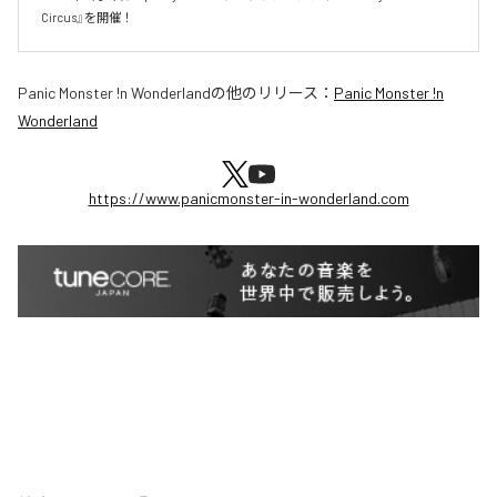
Circus』を開催！
Panic Monster !n Wonderland
の他のリリース：
Panic Monster !n
Wonderland
https://www.panicmonster-in-wonderland.com