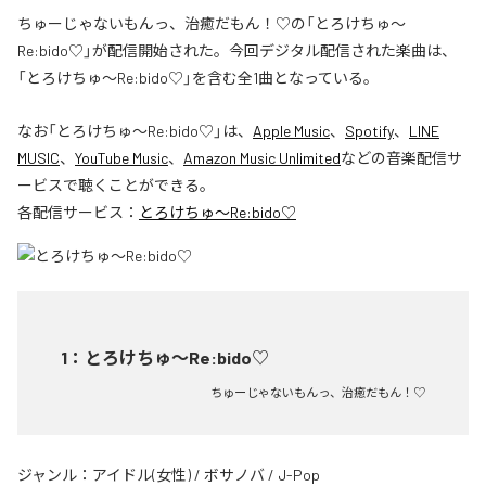
ちゅーじゃないもんっ、治癒だもん！♡の「とろけちゅ〜
Re:bido♡」が配信開始された。今回デジタル配信された楽曲は、
「とろけちゅ〜Re:bido♡」を含む全1曲となっている。
なお「
とろけちゅ〜Re:bido♡
」は、
Apple Music
、
Spotify
、
LINE
MUSIC
、
YouTube Music
、
Amazon Music Unlimited
などの音楽配信サ
ービスで聴くことができる。
各配信サービス：
とろけちゅ〜Re:bido♡
1
：
とろけちゅ〜Re:bido♡
ちゅーじゃないもんっ、治癒だもん！♡
ジャンル：
アイドル(女性)
/
ボサノバ
/
J-Pop