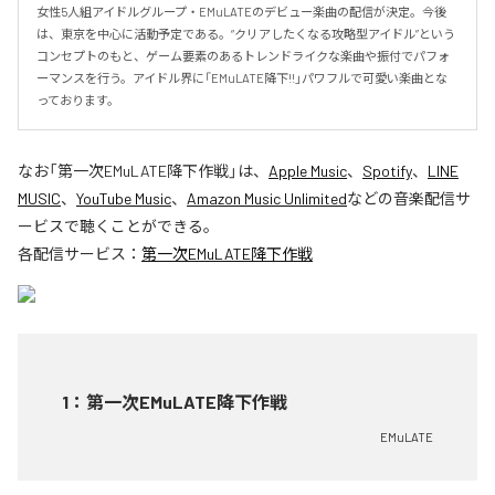
女性5人組アイドルグループ・EMuLATEのデビュー楽曲の配信が決定。今後
は、東京を中心に活動予定である。“クリアしたくなる攻略型アイドル”という
コンセプトのもと、ゲーム要素のあるトレンドライクな楽曲や振付でパフォ
ーマンスを行う。アイドル界に「EMuLATE降下!!」パワフルで可愛い楽曲とな
っております。
なお「
第一次EMuLATE降下作戦
」は、
Apple Music
、
Spotify
、
LINE
MUSIC
、
YouTube Music
、
Amazon Music Unlimited
などの音楽配信サ
ービスで聴くことができる。
各配信サービス：
第一次EMuLATE降下作戦
1
：
第一次EMuLATE降下作戦
EMuLATE