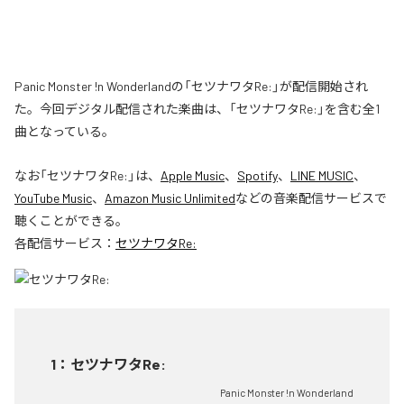
Panic Monster !n Wonderlandの「セツナワタRe:」が配信開始され
た。今回デジタル配信された楽曲は、「セツナワタRe:」を含む全1
曲となっている。
なお「
セツナワタRe:
」は、
Apple Music
、
Spotify
、
LINE MUSIC
、
YouTube Music
、
Amazon Music Unlimited
などの音楽配信サービスで
聴くことができる。
各配信サービス：
セツナワタRe:
1
：
セツナワタRe:
Panic Monster !n Wonderland