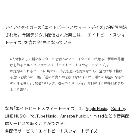
アイアイタイガーの「エイトビートスウィートデイズ」が配信開始
された。今回デジタル配信された楽曲は、「エイトビートスウィー
トデイズ」を含む全1曲となっている。
4人体制として新たなスタートを切ったアイアイタイガーが贈る、新章の幕開
けを飾るケルトパンクナンバー「エイトビートスウィートデイズ」。

疾走感あふれるビートに乗せて、不安も迷いも抱えながら、全力で駆け抜け
る想いを歌った一曲。「道のど真ん中を歩けないぼくが、誰かの希望になるた
めに牙を剥く。」弱者のロック、噛みつくメロディ。今日のぼくは昨日よりち
ょっと強い。
なお「
エイトビートスウィートデイズ
」は、
Apple Music
、
Spotify
、
LINE MUSIC
、
YouTube Music
、
Amazon Music Unlimited
などの音楽配
信サービスで聴くことができる。
各配信サービス：
エイトビートスウィートデイズ