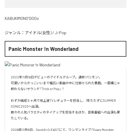
KABUKIMONO'DOGs
ジャンル：
アイドル(女性)
/
J-Pop
Panic Monster !n Wonderland
2022年11月16日デビューのアイドルグループ。通称"パニモン"。

可愛いからかっこいいまで幅広い楽曲の中に仕掛けられた悪戯。一筋縄じゃ
終わらないサウンド『Trick or Pop』！

わずか結成５ヶ月で地上波TVレギュラーを担当し、1年たたずにSUMMER 
SONIC2023へ出演。

数々の人気バラエティのタイアップを担当するほか、音楽番組への出演も果
たしている。

2026年11月9日、Spotify O-EASTにて、ワンマンライブ『Scary Monster 