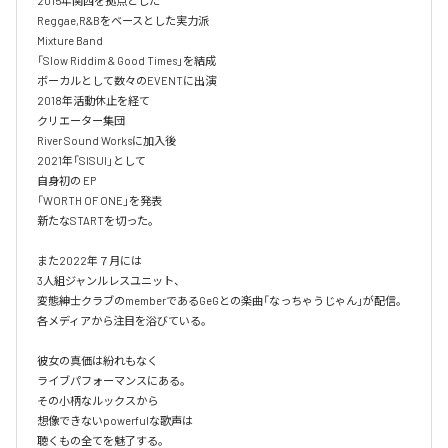
2015年関西を拠点とした

Reggae,R&Bをベースとした実力派

Mixture Band 

「Slow Riddim & Good Times」を結成

ボーカルとして数々のEVENTに出演

2018年活動休止を経て

クリエーター集団

River Sound Worksに加入後

2021年「SISUI」として

自身初の EP

「WORTH OF ONE」を発表

新たなSTARTを切った。

また2022年７月には

3人組ジャンルレスユニット、

変態紳士クラブのmemberであるGeGとの楽曲「なっちゃうじゃん」が配信。

各メディアから注目を浴びている。

彼女の真価は紛れもなく

ライブパフォーマンスにある。

その小柄なルックスから

想像できないpowerfulな歌声は

聴くもの全てを魅了する。