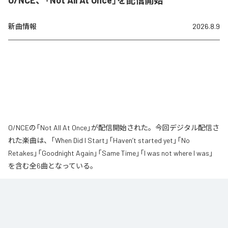
O/NCE、「Not All At Once」を配信開始
新曲情報
2026.8.9
O/NCEの「Not All At Once」が配信開始された。今回デジタル配信さ
れた楽曲は、「When Did I Start」「Haven’t started yet」「No
Retakes」「Goodnight Again」「Same Time」「I was not where I was」
を含む全6曲となっている。
なお「
Not All At Once
」は、
Apple Music
、
Spotify
、
LINE MUSIC
、
YouTube Music
、
Amazon Music Unlimited
などの音楽配信サービスで
聴くことができる。