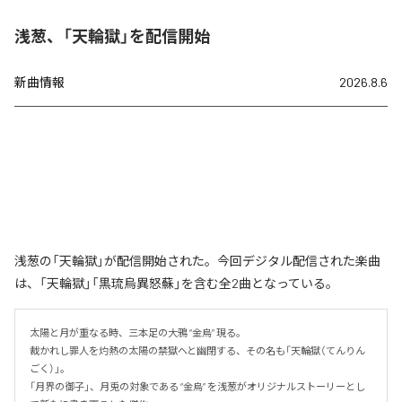
浅葱、「天輪獄」を配信開始
新曲情報
2026.8.6
浅葱の「天輪獄」が配信開始された。今回デジタル配信された楽曲
は、「天輪獄」「黒琉烏異怒蘇」を含む全2曲となっている。
太陽と月が重なる時、三本足の大鴉 “金烏” 現る。

裁かれし罪人を灼熱の太陽の禁獄へと幽閉する、その名も「天輪獄（てんりん
ごく）」。

「月界の御子」、月兎の対象である “金烏” を浅葱がオリジナルストーリーとし