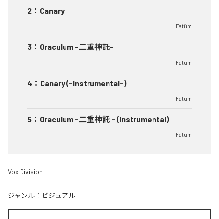
2
：
Canary
Fatüm
3
：
Oraculum -二重神託-
Fatüm
4
：
Canary (-Instrumental-)
Fatüm
5
：
Oraculum -二重神託 - (Instrumental)
Fatüm
Vox Division
ジャンル：
ビジュアル