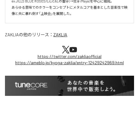
ex.JILLS BLUE ROSES/LiLiCALの響牙(→狂牙/Maya)を中心に結成。

あらゆる意味でのホラーをコンセプトにメタルコアを基本とした音楽性で映
像と共に暴れ倒す「上映会」を展開した。
ZAKLIA
の他のリリース：
ZAKLIA
https://twitter.com/zakliaofficial
https://ameblo.jp/kyoga-zaklia/entry-12429242969.html