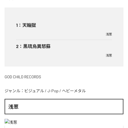
1
：
天輪獄
浅葱
2
：
黒琉烏異怒蘇
浅葱
GOD CHILD RECORDS
ジャンル：
ビジュアル
/
J-Pop
/
ヘビーメタル
浅葱