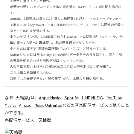
て新たに書き下ろした傑作。

斬新かつ新しいアプローチで宇宙に燃え盛るコロナ、そして光と闇を描き出
す。

Guitarには初登場の凛人（哀と凛人の無所属）を迎え、Bassはトップランナー
であるIKUO（Rayflower／BULL ZEICHEN 88）、そしてDrumには阿吽の呼吸で
あるHIROKI（D）が参加する。

またカップリングには20年前に放たれたASAGIソロ初楽曲「Corvinus」を、全
編に渡って古語へと再構築し、和の世界観でセルフカバー。

タイトルは漢字で「黒琉烏異怒蘇（コルヴィヌス）」と読ませている。

Guitar & Bass には故 Tatsuya kaseのRECデータをそのまま活かし、新たに和
の要素を組み合わせた和製デジロックサウンドだ。

古の言葉で歌い上げられた鴉が20年ぶりに大空を羽ばたく時が来た。

これは単なる新譜ではない。

浅葱にしか表現できない「闇の美学」が今、太陽より舞い降りる。
なお「
天輪獄
」は、
Apple Music
、
Spotify
、
LINE MUSIC
、
YouTube
Music
、
Amazon Music Unlimited
などの音楽配信サービスで聴くこと
ができる。
各配信サービス：
天輪獄