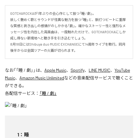
GOTCHAROCKAが1年ぶりの会心作として放つ「睡 / 劇」。

妖しく艶めく歌とサウンドが怪異な魅力を放つ「睡」と、脈打つビートに重厚
な質感と剥き出しの感情がのしかかる「劇」。確かなストーリー性と強烈なメ
ッセージ性を内包した両楽曲は、一度触れただけで、GOTCHAROCKAにしか
成し得ない新境地へと聴き手を引き込むでしょう。

8月18日にはShibuya duo MUSIC EXCHANGEにて14周年ライブを敢行。同月
後半からは全国ツアーの火蓋が切られます。
なお「
「睡 / 劇」
」は、
Apple Music
、
Spotify
、
LINE MUSIC
、
YouTube
Music
、
Amazon Music Unlimited
などの音楽配信サービスで聴くこと
ができる。
各配信サービス：
「睡 / 劇」
1
：
睡