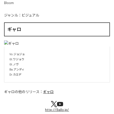
Bloom
ジャンル：
ビジュアル
ギャロ
Vo.ジョジョ

Gt.ワジョウ

Gt.ノヴ

Ba.アンディ

Dr.カエデ
ギャロ
の他のリリース：
ギャロ
http://9allo.jp/