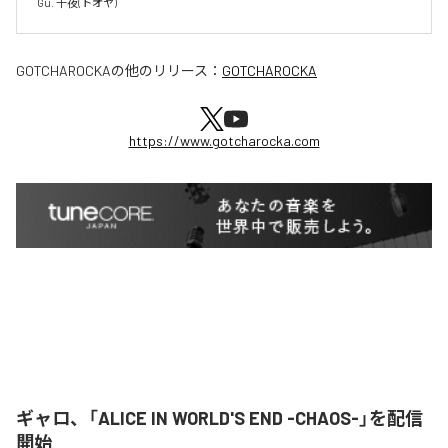
GOTCHAROCKA
の他のリリース：
GOTCHAROCKA
https://www.gotcharocka.com
ギャロ、「ALICE IN WORLD'S END -CHAOS-」を配信
開始