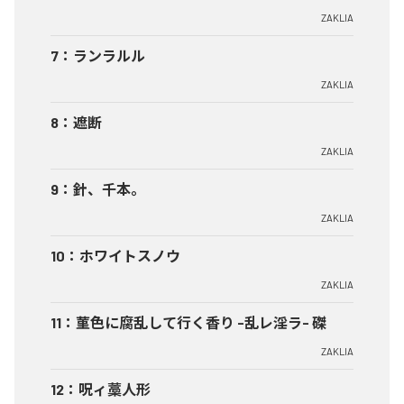
ZAKLIA
7
：
ランラルル
ZAKLIA
8
：
遮断
ZAKLIA
9
：
針、千本。
ZAKLIA
10
：
ホワイトスノウ
ZAKLIA
11
：
菫色に腐乱して行く香り -乱レ淫ラ- 磔
ZAKLIA
12
：
呪ィ藁人形