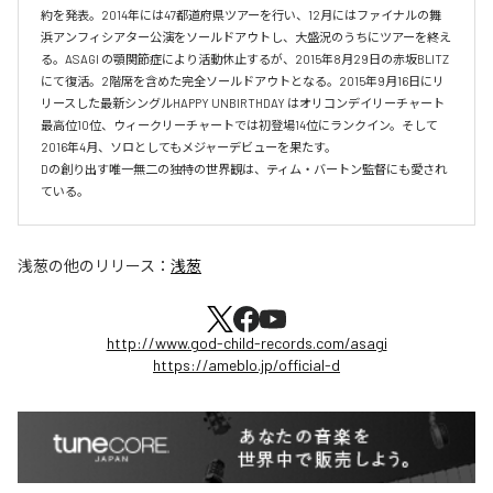
約を発表。2014年には47都道府県ツアーを行い、12月にはファイナルの舞
浜アンフィシアター公演をソールドアウトし、大盛況のうちにツアーを終え
る。ASAGI の顎関節症により活動休止するが、2015年8月29日の赤坂BLITZ 
にて復活。2階席を含めた完全ソールドアウトとなる。2015年9月16日にリ
リースした最新シングルHAPPY UNBIRTHDAY はオリコンデイリーチャート
最高位10位、ウィークリーチャートでは初登場14位にランクイン。そして 
2016年4月、ソロとしてもメジャーデビューを果たす。

Dの創り出す唯一無二の独特の世界観は、ティム・バートン監督にも愛され
ている。
浅葱
の他のリリース：
浅葱
http://www.god-child-records.com/asagi
https://ameblo.jp/official-d