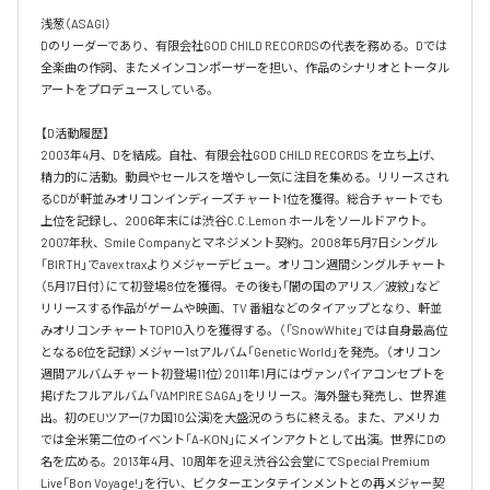
浅葱（ASAGI）

Dのリーダーであり、有限会社GOD CHILD RECORDSの代表を務める。Dでは
全楽曲の作詞、またメインコンポーザーを担い、作品のシナリオとトータル
アートをプロデュースしている。

【D活動履歴】

2003年4月、Dを結成。自社、有限会社GOD CHILD RECORDS を立ち上げ、
精力的に活動。動員やセールスを増やし一気に注目を集める。リリースされ
るCDが軒並みオリコンインディーズチャート1位を獲得。総合チャートでも
上位を記録し、2006年末には渋谷C.C.Lemon ホールをソールドアウト。
2007年秋、Smile Companyとマネジメント契約。2008年5月7日シングル
「BIRTH」でavex traxよりメジャーデビュー。オリコン週間シングルチャート
（5月17日付）にて初登場8位を獲得。その後も「闇の国のアリス／波紋」など
リリースする作品がゲームや映画、TV 番組などのタイアップとなり、軒並
みオリコンチャートTOP10入りを獲得する。（「SnowWhite」では自身最高位
となる6位を記録）メジャー1stアルバム「Genetic World」を発売。（オリコン
週間アルバムチャート初登場11位）2011年1月にはヴァンパイアコンセプトを
掲げたフルアルバム「VAMPIRE SAGA」をリリース。海外盤も発売し、世界進
出。初のEUツアー(7カ国10公演)を大盛況のうちに終える。また、アメリカ
では全米第二位のイベント「A-KON」にメインアクトとして出演。世界にDの
名を広める。2013年4月、10周年を迎え渋谷公会堂にてSpecial Premium 
Live「Bon Voyage!」を行い、ビクターエンタテインメントとの再メジャー契