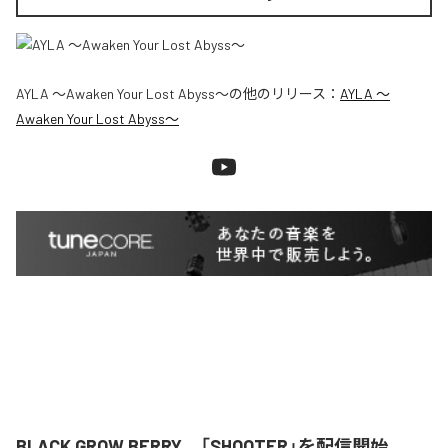
AYLA ～Awaken Your Lost Abyss～
の他のリリース：
AYLA ～
Awaken Your Lost Abyss～
BLACK GROW BERRY、「SHOOTER」を配信開始