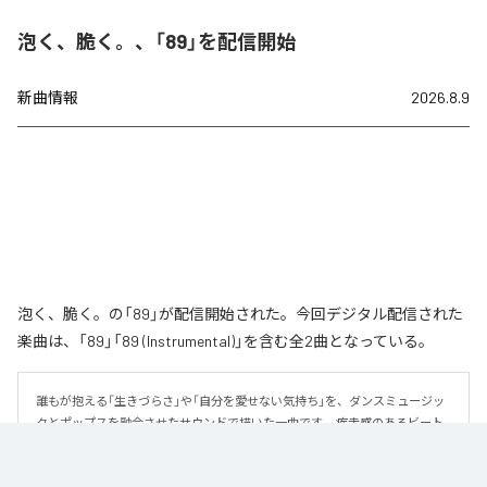
泡く、脆く。、「89」を配信開始
新曲情報
2026.8.9
泡く、脆く。の「89」が配信開始された。今回デジタル配信された
楽曲は、「89」「89 (Instrumental)」を含む全2曲となっている。
誰もが抱える「生きづらさ」や「自分を愛せない気持ち」を、ダンスミュージッ
クとポップスを融合させたサウンドで描いた一曲です。 疾走感のあるビート
と繊細な歌詞が交差し、苦しさの中にも小さな希望を見つけ出していく。 「味
方だよ」というメッセージが、心にそっと寄り添う作品です。