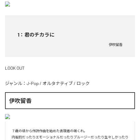
1
：
君のチカラに
伊吹留香
LOOK OUT
ジャンル：
J-Pop
/
オルタナティブ
/
ロック
伊吹留香
７歳の頃から作詩作曲を始めた表現者の端くれ。

内省的だったりエモーショナルだったりブルージーだったり生々しかったり