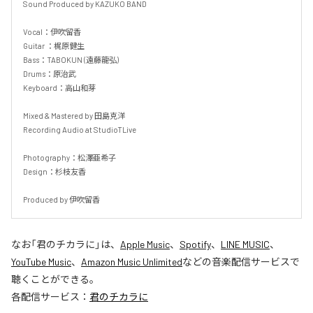
Sound Produced by KAZUKO BAND

Vocal：伊吹留香​

Guitar ：梶原健生​

Bass：TABOKUN (遠藤龍弘)

Drums：原治武

Keyboard：高山和芽

Mixed & Mastered by 田島克洋

Recording Audio at StudioTLive

Photography：松澤亜希子

Design：杉枝友香

Produced by 伊吹留香
なお「
君のチカラに
」は、
Apple Music
、
Spotify
、
LINE MUSIC
、
YouTube Music
、
Amazon Music Unlimited
などの音楽配信サービスで
聴くことができる。
各配信サービス：
君のチカラに