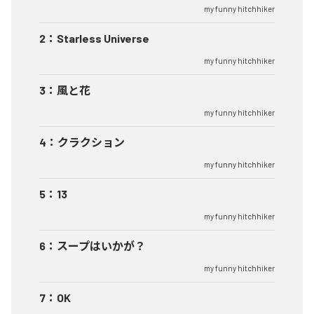
my funny hitchhiker
2
：
Starless Universe
my funny hitchhiker
3
：
風と花
my funny hitchhiker
4
：
クラクション
my funny hitchhiker
5
：
13
my funny hitchhiker
6
：
スープはいかが？
my funny hitchhiker
7
：
OK