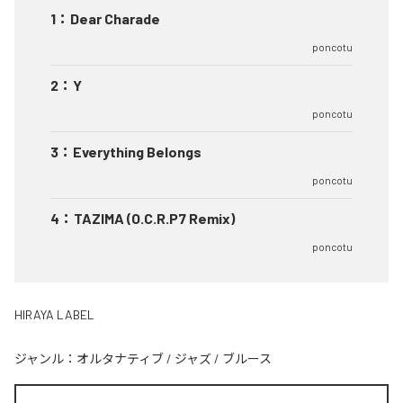
1
：
Dear Charade
poncotu
2
：
Y
poncotu
3
：
Everything Belongs
poncotu
4
：
TAZIMA (O.C.R.P7 Remix)
poncotu
HIRAYA LABEL
ジャンル：
オルタナティブ
/
ジャズ
/
ブルース