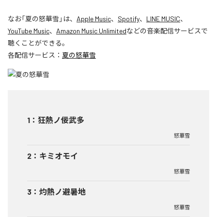
なお「
夏の怒華雪
」は、
Apple Music
、
Spotify
、
LINE MUSIC
、
YouTube Music
、
Amazon Music Unlimited
などの音楽配信サービスで
聴くことができる。
各配信サービス：
夏の怒華雪
1
：
狂熱ノ佞武多
怒華雪
2
：
キミオモイ
怒華雪
3
：
灼熱ノ避暑地
怒華雪