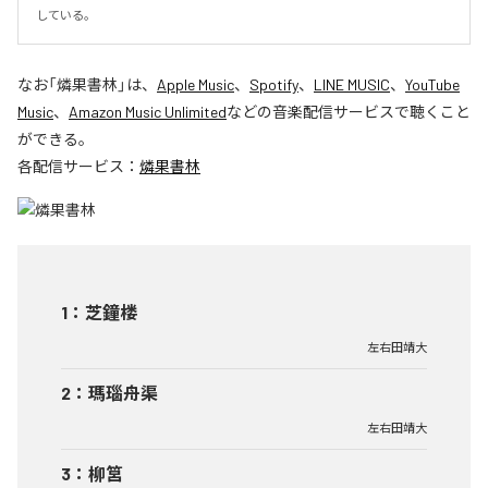
している。
なお「
燐果書林
」は、
Apple Music
、
Spotify
、
LINE MUSIC
、
YouTube
Music
、
Amazon Music Unlimited
などの音楽配信サービスで聴くこと
ができる。
各配信サービス：
燐果書林
1
：
芝鐘楼
左右田靖大
2
：
瑪瑙舟渠
左右田靖大
3
：
柳筥