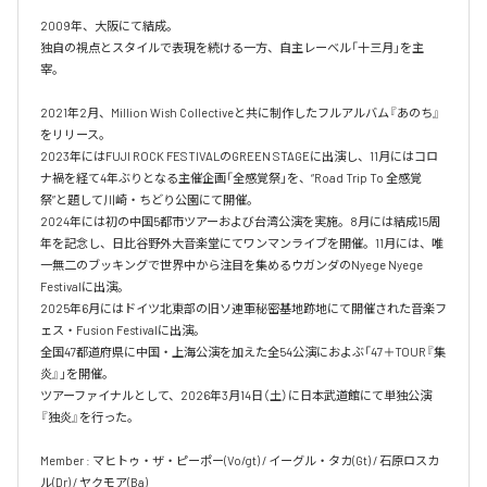
2009年、大阪にて結成。

独自の視点とスタイルで表現を続ける一方、自主レーベル「十三月」を主
宰。

2021年2月、Million Wish Collectiveと共に制作したフルアルバム『あのち』
をリリース。

2023年にはFUJI ROCK FESTIVALのGREEN STAGEに出演し、11月にはコロ
ナ禍を経て4年ぶりとなる主催企画「全感覚祭」を、“Road Trip To 全感覚
祭”と題して川崎・ちどり公園にて開催。

2024年には初の中国5都市ツアーおよび台湾公演を実施。8月には結成15周
年を記念し、日比谷野外大音楽堂にてワンマンライブを開催。11月には、唯
一無二のブッキングで世界中から注目を集めるウガンダのNyege Nyege 
Festivalに出演。

2025年6月にはドイツ北東部の旧ソ連軍秘密基地跡地にて開催された音楽フ
ェス・Fusion Festivalに出演。

全国47都道府県に中国・上海公演を加えた全54公演におよぶ「47＋TOUR『集
炎』」を開催。

ツアーファイナルとして、2026年3月14日（土）に日本武道館にて単独公演
『独炎』を行った。

Member : マヒトゥ・ザ・ピーポー(Vo/gt) / イーグル・タカ(Gt) / 石原ロスカ
ル(Dr) / ヤクモア(Ba)