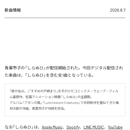
新曲情報
2026.8.7
青葉市子の「しらぬひ」が配信開始された。今回デジタル配信され
た楽曲は、「しらぬひ」を含む全1曲となっている。
「君の名は。」「すずめの戸締まり」を手がけたコミックス・ウェーブ・フィル
ム最新作、短篇アニメーション映画『しらぬひ』の主題歌。

アルバム『アダンの風』『Luminescent Creatures』で共同制作を重ねてきた梅
林太郎が作曲、青葉市子が作詞を担当。
なお「
しらぬひ
」は、
Apple Music
、
Spotify
、
LINE MUSIC
、
YouTube