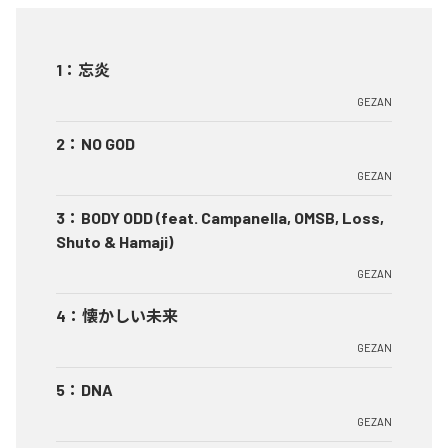
1
：
忘炎
GEZAN
2
：
NO GOD
GEZAN
3
：
BODY ODD (feat. Campanella, OMSB, Loss,
Shuto & Hamaji)
GEZAN
4
：
懐かしい未来
GEZAN
5
：
DNA
GEZAN