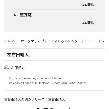
左右田靖大
4
：
藍瓦庭
左右田靖大
ジャンル：
オルタナティブ
/
インストゥルメンタル
/
ニューエイジ
左右田靖大
I'm a musician working in Japan and Taiwan.

Composer, Arranger, Guitar Player, Recording & Mixing Engineer
左右田靖大
の他のリリース：
左右田靖大