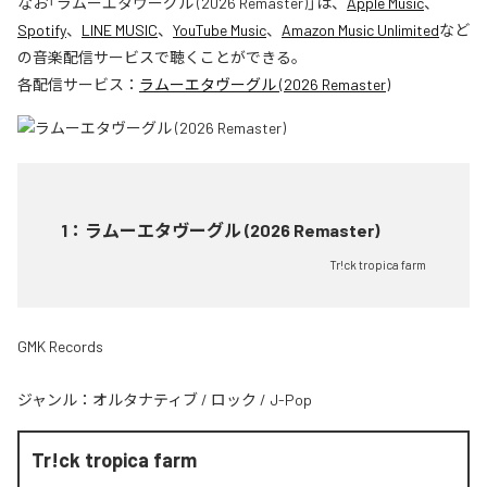
なお「
ラムーエタヴーグル (2026 Remaster)
」は、
Apple Music
、
Spotify
、
LINE MUSIC
、
YouTube Music
、
Amazon Music Unlimited
など
の音楽配信サービスで聴くことができる。
各配信サービス：
ラムーエタヴーグル (2026 Remaster)
1
：
ラムーエタヴーグル (2026 Remaster)
Tr!ck tropica farm
GMK Records
ジャンル：
オルタナティブ
/
ロック
/
J-Pop
Tr!ck tropica farm