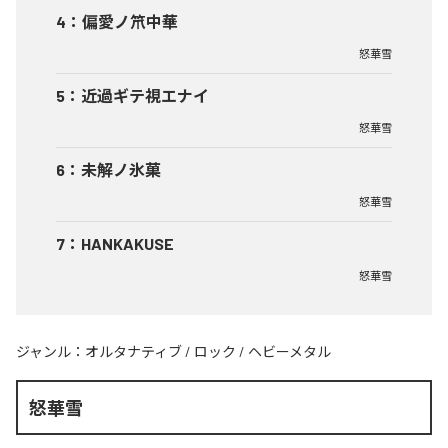
4
：
偏愛ノ笊中華
怒華雪
5
：
近過ギテ視エナイ
怒華雪
6
：
未解ノ氷菓
怒華雪
7
：
HANKAKUSE
怒華雪
ジャンル：
オルタナティブ
/
ロック
/
ヘビーメタル
怒華雪