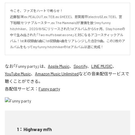
今こそ、ファズをハートで鳴らせ！

近藤智洋(ex.PEALOUT,ex.TEB,ex.GHEEE)、恩賀周平(electro53,ex.TEB)、宮
下裕報(セツナブルースター,ex.The Mammals)が激情を放つmy funny 
hitchhiker、2020/8/5にリリースされた1stアルバムから5ヶ月、Stay homeの
中で生み出された「Two muffs beat as one」と対になるアコースティックアル
バム！1st未収録曲5曲に1st収録曲4曲をリアレンジした合計9曲。この2枚のア
ルバムをもってmy funny hitchhikerの1stアルバムは遂に完成！
なお「
Funny party
」は、
Apple Music
、
Spotify
、
LINE MUSIC
、
YouTube Music
、
Amazon Music Unlimited
などの音楽配信サービスで
聴くことができる。
各配信サービス：
Funny party
1
：
Highway mfh