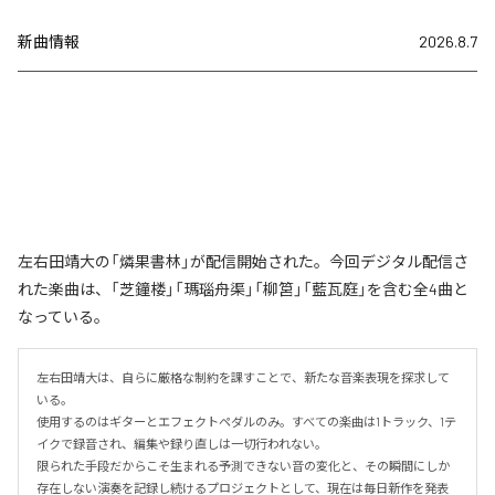
新曲情報
2026.8.7
左右田靖大の「燐果書林」が配信開始された。今回デジタル配信さ
れた楽曲は、「芝鐘楼」「瑪瑙舟渠」「柳筥」「藍瓦庭」を含む全4曲と
なっている。
左右田靖大は、自らに厳格な制約を課すことで、新たな音楽表現を探求して
いる。

使用するのはギターとエフェクトペダルのみ。すべての楽曲は1トラック、1テ
イクで録音され、編集や録り直しは一切行われない。

限られた手段だからこそ生まれる予測できない音の変化と、その瞬間にしか
存在しない演奏を記録し続けるプロジェクトとして、現在は毎日新作を発表