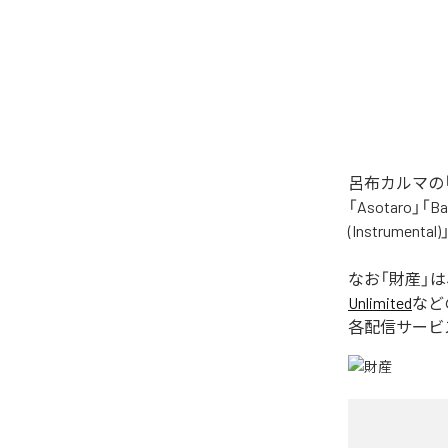
呂布カルマの「
「Asotaro」「Bak
(Instrume
なお「
財産
」
Unlimited
など
各配信サービ