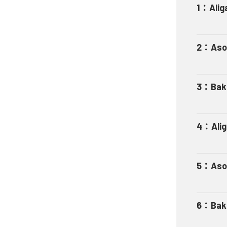
1
：
Alig
2
：
Aso
3
：
Bak
4
：
Ali
5
：
Aso
6
：
Bak