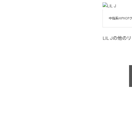
中指系HIPHOPグ
LIL J
の他のリ