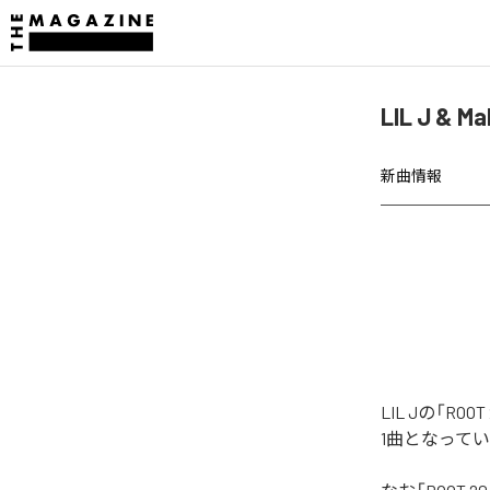
LIL J &
新曲情報
LIL Jの「R
1曲となって