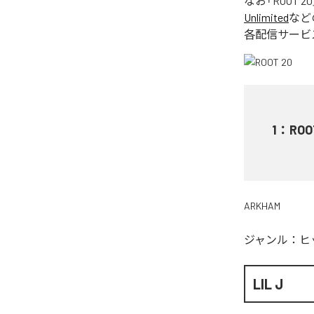
なお「
ROOT 20
Unlimited
など
各配信サービ
1
：
ROO
ARKHAM
ジャンル：
ヒ
LIL J