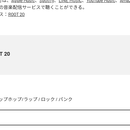
」は、
Apple Music
、
Spotify
、
LINE MUSIC
、
YouTube Music
、
Amaz
の音楽配信サービスで聴くことができる。
ス：
ROOT 20
T 20
ップホップ/ラップ
/
ロック
/
パンク