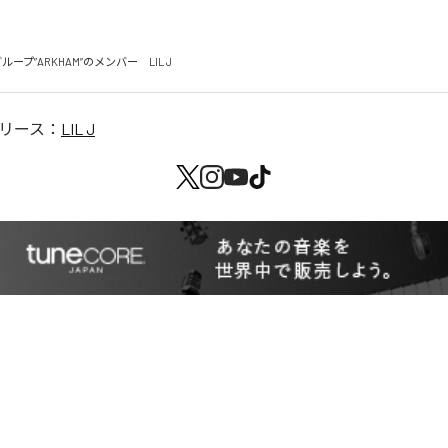
ループ”ARKHAM”のメンバー　LIL J
リース：
LIL J