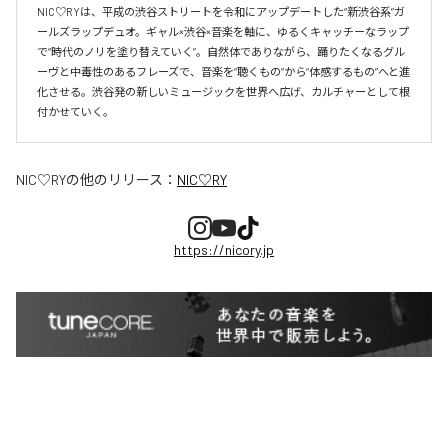
NIC♡RYは、平成の渋谷ストリートを令和にアップデートした“新渋谷系”ガ
ールズラップデュオ。ギャル×渋谷×音楽を軸に、ゆるくキャッチーなラップ
で“時代のノリを塗り替えていく”。自然体でありながら、踊りたくなるグル
ーヴと中毒性のあるフレーズで、音楽を“聴くもの”から“体感するもの”へと進
化させる。渋谷発の新しいミュージックを世界へ広げ、カルチャーとして根
付かせていく。
NIC♡RY
の他のリリース：
NIC♡RY
https://nicory.jp