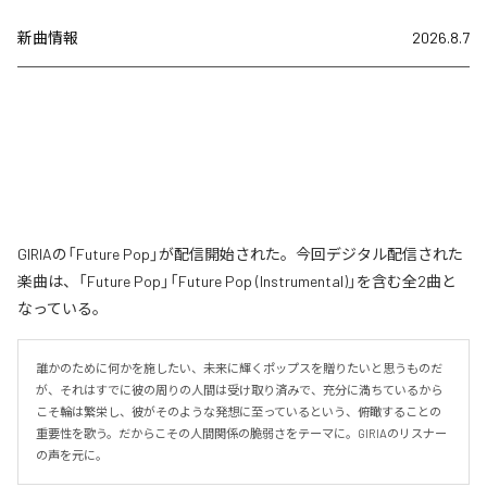
新曲情報
2026.8.7
GIRIAの「Future Pop」が配信開始された。今回デジタル配信された
楽曲は、「Future Pop」「Future Pop (Instrumental)」を含む全2曲と
なっている。
誰かのために何かを施したい、未来に輝くポップスを贈りたいと思うものだ
が、それはすでに彼の周りの人間は受け取り済みで、充分に満ちているから
こそ輪は繁栄し、彼がそのような発想に至っているという、俯瞰することの
重要性を歌う。だからこその人間関係の脆弱さをテーマに。GIRIAのリスナー
の声を元に。