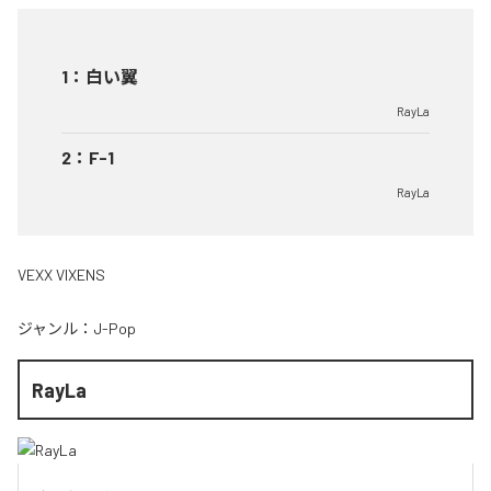
1
：
白い翼
RayLa
2
：
F-1
RayLa
VEXX VIXENS
ジャンル：
J-Pop
RayLa