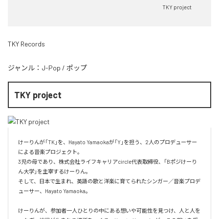
TKY project
TKY Records
ジャンル：
J-Pop
/
ポップ
TKY project
けーりんが「TK」を、Hayato Yamaokaが「Y」を担う、2人のプロデューサー
による音楽プロジェクト。

3児の母であり、株式会社ライフキャリアcircle代表取締役、「Bポジけーり
ん大学」を主宰するけーりん。

そして、日本で生まれ、英語の歌と洋楽に育てられたシンガー／音楽プロデ
ューサー、Hayato Yamaoka。

けーりんが、参加者一人ひとりの中にある想いや可能性を見つけ、人と人を