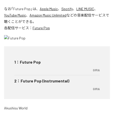
なお「
Future Pop
」は、
Apple Music
、
Spotify
、
LINE MUSIC
、
YouTube Music
、
Amazon Music Unlimited
などの音楽配信サービスで
聴くことができる。
各配信サービス：
Future Pop
1
：
Future Pop
GIRIA
2
：
Future Pop (Instrumental)
GIRIA
Akushisu World