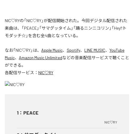
NIC♡RYの「NIC♡RY」が配信開始された。今回デジタル配信された
楽曲は、「PEACE」「サマグッタイム」「踊るニンニコリン」「Hey!!ト
モダッチ☆」を含む全4曲となっている。
なお「
NIC♡RY
」は、
Apple Music
、
Spotify
、
LINE MUSIC
、
YouTube
Music
、
Amazon Music Unlimited
などの音楽配信サービスで聴くこと
ができる。
各配信サービス：
NIC♡RY
1
：
PEACE
NIC♡RY