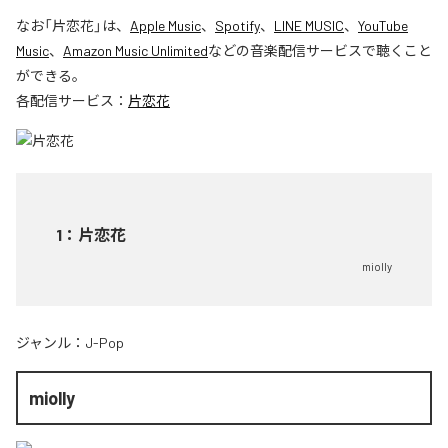
なお「
片恋花
」は、
Apple Music
、
Spotify
、
LINE MUSIC
、
YouTube
Music
、
Amazon Music Unlimited
などの音楽配信サービスで聴くこと
ができる。
各配信サービス：
片恋花
1
：
片恋花
miolly
ジャンル：
J-Pop
miolly