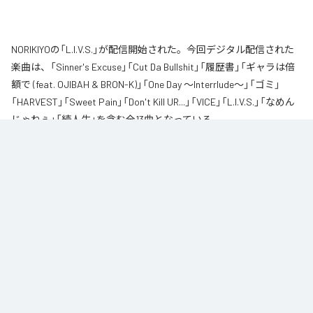
NORIKIYOの「L.I.V.S.」が配信開始された。今回デジタル配信された
楽曲は、「Sinner's Excuse」「Cut Da Bullshit」「履歴書」「ギャラは倍
額で (feat. OJIBAH & BRON-K)」「One Day ～Interrlude～」「ゴミ」
「HARVEST」「Sweet Pain」「Don't Kill UR...」「VICE」「L.I.V.S.」「なめん
じゃねぇ」「続人生」を含む全13曲となっている。
自身が難病に罹患し、自分のこれまでの人生と未来を改めて考え直したタイ
ミングに「Life Is Very Short」をテーマに制作されたアルバム。タイトルの
「L.I.V.S.」はLife Is Very Shortの頭文字を取ったものである。今作は本来、
NORIKIYOが収監中にリリースされる予定だった作品であり、予定より早く出
所が叶った為、お蔵入りになりそうだったが聴きたいと言うファンの声に応
える形でリリースが決定したキャリア12枚目のアルバムとなってる。
なお「
L.I.V.S.
」は、
Apple Music
、
Spotify
、
LINE MUSIC
、
YouTube
Music
、
Amazon Music Unlimited
などの音楽配信サービスで聴くこと
ができる。