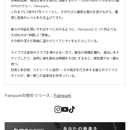
宮崎県出身、現在は東京を拠点に活動する3MC・2Beatmakerからなる5人組
HIPHOPクルー、Palmpark。

これまでに3枚のEPをリリースし、そのたびに確実な進化を遂げながら、着
実に音楽のレベルを引き上げてきた。

彼らの作品を耳にすればすぐに分かるように、Palmparkにとって何よりも
大切なのは「仲間」と「家族」。

その絆の深さが楽曲に温かさとリアリティをもたらしている。

ライブでは各地のクラブを沸かせる一方で、都会の喧騒を離れ、海沿いをド
ライブしたり、自然に身を委ねる時間を大切にするなど、感性豊かな一面も
持つ。

日常と非日常、ストリートと自然——その両方を行き来する彼らのライフス
タイルが、唯一無二の音楽性を形作っている。
Palmpark
の他のリリース：
Palmpark