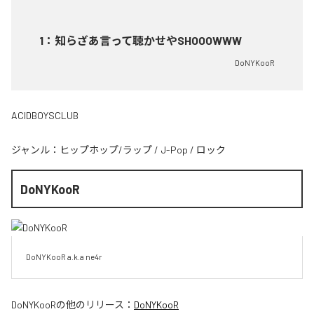
1
：
知らざあ言って聴かせやSHOOOWWW
DoNYKooR
ACIDBOYSCLUB
ジャンル：
ヒップホップ/ラップ
/
J-Pop
/
ロック
DoNYKooR
DoNYKooR a.k.a ne4r
DoNYKooR
の他のリリース：
DoNYKooR