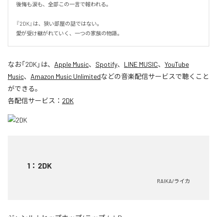
後悔も涙も、全部この一言で報われる。

『2DK』は、狭い部屋の話ではない。

愛が受け継がれていく、一つの家族の物語。
なお「
2DK
」は、
Apple Music
、
Spotify
、
LINE MUSIC
、
YouTube
Music
、
Amazon Music Unlimited
などの音楽配信サービスで聴くこと
ができる。
各配信サービス：
2DK
1
：
2DK
RAIKA/ライカ