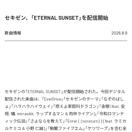
セキゼン、「ETERNAL SUNSET」を配信開始
新曲情報
2026.8.9
セキゼンの「ETERNAL SUNSET」が配信開始された。今回デジタル
配信された楽曲は、「EverDrive」「セキゼンのテーマ」「なぞのばし
ょ」「ハラハラハイウェイ」「燃えよ家庭科ドラゴン」「金眼 (feat. 安
穏, 嘯, mirrasikk, ラップするマン & 肉林ライアン)」「令和ロマンテ
ィック伝説」「さよならを教えて」「Enter [ [noreturn] ] [feat. ラミカ
ルケミコ & 小野 仁誠]」「駒繋ファイブエム」「ケツワープ」を含む全