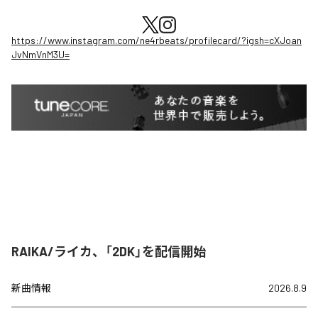
https://www.instagram.com/ne4rbeats/profilecard/?igsh=cXJoan
JvNmVnM3U=
RAIKA/ライカ、「2DK」を配信開始
新曲情報
2026.8.9