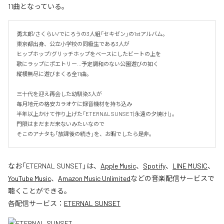
11曲となっている。
勇太郎/さくらい/でにろうの3人組「セキゼン」の1stアルバム。

東京都出身、公立小学校の同級生である3人が

ヒップホップ/グリッチホップをベースにしたビートの上を

歌にラップにポエトリー…予定調和のない公園遊びの如く

縦横無尽に遊びまくる全11曲。

三十代を迎え再会した幼馴染3人が

毎月地元の格安カラオケに録音機材を持ち込み

半年以上かけて作り上げた「ETERNAL SUNSET(永遠の夕焼け)」。

門限はまだまだ来ないみたいなので

そこのアナタも「放課後の続き」を、お暇でしたら是非。
なお「
ETERNAL SUNSET
」は、
Apple Music
、
Spotify
、
LINE MUSIC
、
YouTube Music
、
Amazon Music Unlimited
などの音楽配信サービスで
聴くことができる。
各配信サービス：
ETERNAL SUNSET