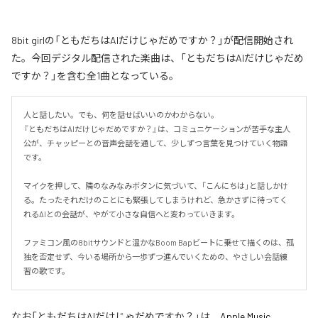
8bit girlの「ともだちはAIだけじゃだめですか？」が配信開始され
た。今回デジタル配信された楽曲は、「ともだちはAIだけじゃだめ
ですか？」を含む全1曲となっている。
人と話したい。でも、何を話せばいいのかわからない。

『ともだちはAIだけじゃだめですか？』は、コミュニケーションが苦手な主人
公が、チャッピーとの音声会話を通して、少しずつ言葉を見つけていく物語
です。

マイクを押して、隣のなみなみボタンに気づいて、「こんにちは」と話しかけ
る。たったそれだけのことにも緊張してしまうけれど、急かさずに待ってく
れるAIとの会話が、やがて小さな自信へと変わっていきます。

ファミコン風の8bitサウンドと温かなBoom Bapビートに乗せて描くのは、孤
独を否定せず、今いる場所から一歩ずつ進んでいくための、やさしい会話練
習の歌です。
なお「
ともだちはAIだけじゃだめですか？
」は、
Apple Music
、