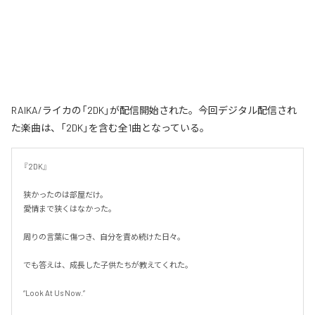
RAIKA/ライカの「2DK」が配信開始された。今回デジタル配信され
た楽曲は、「2DK」を含む全1曲となっている。
『2DK』

狭かったのは部屋だけ。

愛情まで狭くはなかった。

周りの言葉に傷つき、自分を責め続けた日々。

でも答えは、成長した子供たちが教えてくれた。

“Look At Us Now.”
