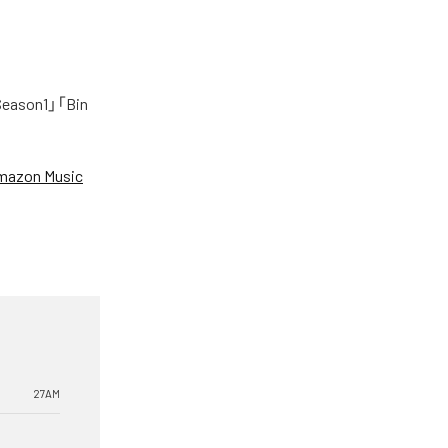
on1」「Bin
mazon Music
27AM