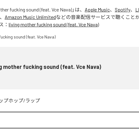
other fucking sound (feat. Vce Nava)
」は、
Apple Music
、
Spotify
、
L
、
Amazon Music Unlimited
などの音楽配信サービスで聴くこと
ス：
living mother fucking sound (feat. Vce Nava)
ng mother fucking sound (feat. Vce Nava)
ップホップ/ラップ