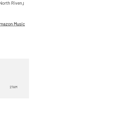
h Riven」
mazon Music
27AM