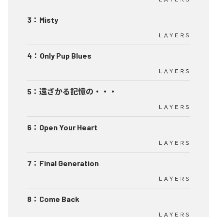
3
：
Misty
ＬＡＹＥＲＳ
4
：
Only Pup Blues
ＬＡＹＥＲＳ
5
：
遠ざかる記憶の・・・
ＬＡＹＥＲＳ
6
：
Open Your Heart
ＬＡＹＥＲＳ
7
：
Final Generation
ＬＡＹＥＲＳ
8
：
Come Back
ＬＡＹＥＲＳ