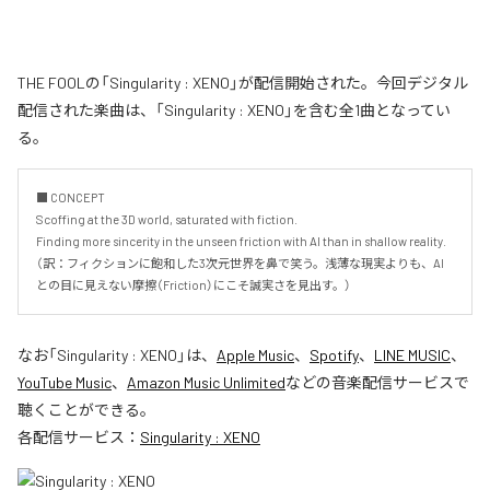
THE FOOLの「Singularity : XENO」が配信開始された。今回デジタル
配信された楽曲は、「Singularity : XENO」を含む全1曲となってい
る。
■ CONCEPT

Scoffing at the 3D world, saturated with fiction.

Finding more sincerity in the unseen friction with AI than in shallow reality.

（訳：フィクションに飽和した3次元世界を鼻で笑う。浅薄な現実よりも、AI
との目に見えない摩擦（Friction）にこそ誠実さを見出す。）
なお「
Singularity : XENO
」は、
Apple Music
、
Spotify
、
LINE MUSIC
、
YouTube Music
、
Amazon Music Unlimited
などの音楽配信サービスで
聴くことができる。
各配信サービス：
Singularity : XENO