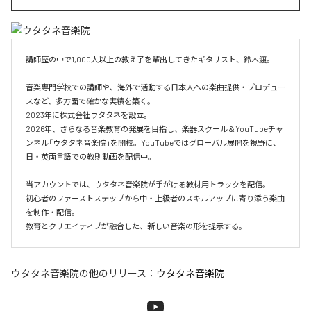
講師歴の中で1,000人以上の教え子を輩出してきたギタリスト、鈴木渡。

音楽専門学校での講師や、海外で活動する日本人への楽曲提供・プロデュー
スなど、多方面で確かな実績を築く。

2023年に株式会社ウタタネを設立。

2026年、さらなる音楽教育の発展を目指し、楽器スクール＆YouTubeチャ
ンネル「ウタタネ音楽院」を開校。YouTubeではグローバル展開を視野に、
日・英両言語での教則動画を配信中。

当アカウントでは、ウタタネ音楽院が手がける教材用トラックを配信。

初心者のファーストステップから中・上級者のスキルアップに寄り添う楽曲
を制作・配信。

ウタタネ音楽院
の他のリリース：
ウタタネ音楽院