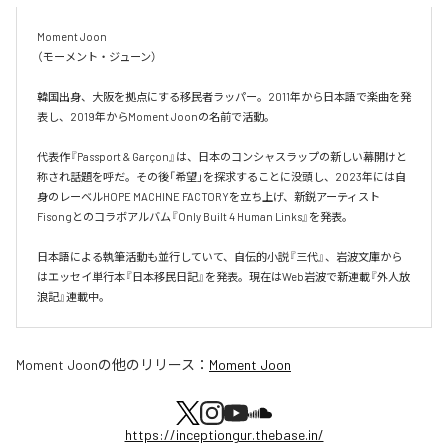
Moment Joon

（モーメント・ジューン）

韓国出身、大阪を拠点にする移民者ラッパー。2011年から日本語で楽曲を発
表し、2019年からMoment Joonの名前で活動。

代表作『Passport & Garçon』は、日本のコンシャスラップの新しい幕開けと
称され話題を呼だ。その後「希望」を探求することに没頭し、2023年には自
身のレーベルHOPE MACHINE FACTORYを立ち上げ、新鋭アーティスト
Fisongとのコラボアルバム『Only Built 4 Human Links』を発表。

日本語による執筆活動も並行していて、自伝的小説『三代』、岩波文庫から
はエッセイ単行本『日本移民日記』を発表。現在はWeb岩波で新連載『外人放
浪記』連載中。
Moment Joon
の他のリリース：
Moment Joon
https://inceptiongur.thebase.in/