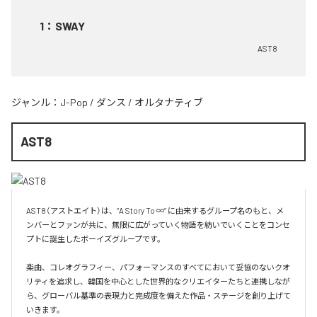
1
：
SWAY
AST8
ジャンル：
J-Pop
/
ダンス
/
オルタナティブ
AST8
AST8（アストエイト）は、“A Story To ∞” に由来するグループ名のもと、メ
ンバーとファンが共に、無限に広がっていく物語を紡いでいくことをコンセ
プトに誕生したボーイズグループです。

楽曲、コレオグラフィー、パフォーマンスのすべてにおいて妥協のないクオ
リティを追求し、韓国を中心とした世界的なクリエイターたちと連携しなが
ら、グローバル基準の表現力と完成度を備えた作品・ステージを創り上げて
いきます。
