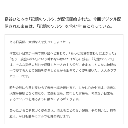
島谷ひとみの「記憶のワルツ」が配信開始された。今回デジタル配
信された楽曲は、「記憶のワルツ」を含む全1曲となっている。
ある日突然、大切な人を失ってしまった―。

何気ない日常が一瞬で思い出へと変わり、「もっと言葉を交わせばよかった」
「もう一度会いたい」という叶わない願いだけが心に残る。『記憶のワルツ』
は、そんな突然の別れを経験した一人の主人公が、止まることのない時間の
中で愛する人との記憶を抱きしめながら生きていく姿を描いた、大人のラブ
バラードです。

時計の針は今日も変わらず未来へ進み続けます。しかし心の中では、過去と
現在が幾度となく重なり、笑顔も涙も、交わした言葉も、何気ない日常も、
まるでワルツを踊るように静かによみがえります。

失ったからこそ気づく愛の深さ。消えることのない記憶。その想いは、時を
超え、今日も静かにワルツを踊り続けます。