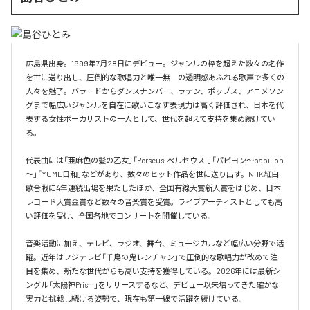
広島県出身。1999年7月28日にデビュー。ジャンルの枠を超えた数々の名作
を世に送り出し、圧倒的な歌唱力と唯一無二の透明感あふれる歌声で多くの
人々を魅了。バラードからダンスナンバー、ラテン、ポップス、アニメソン
グまで幅広いジャンルを自在に歌いこなす表現力は高く評価され、日本を代
表する女性ボーカリストの一人として、世代を超えて支持を集め続けてい
る。

代表曲には「亜麻色の髪の乙女」「Perseus-ペルセウス-」「パピヨン～papillon
～」「YUME日和」などがあり、数々のヒット作品を世に送り出す。NHK紅白
歌合戦に4年連続出場を果たしたほか、全国有線大賞新人賞をはじめ、日本
レコード大賞金賞など数々の音楽賞を受賞。ライブアーティストとしても高
い評価を受け、全国各地でコンサートを開催している。

音楽活動に加え、テレビ、ラジオ、舞台、ミュージカルなど幅広い分野で活
躍。近年はフジテレビ「千鳥の鬼レンチャン」で圧倒的な歌唱力が改めて注
目を集め、新たな世代からも高い支持を獲得している。2026年には最新シ
ングル「太陽神Prism」をリリースするなど、デビュー以来培ってきた確かな
実力と挑戦し続ける姿勢で、現在も第一線で活躍を続けている。