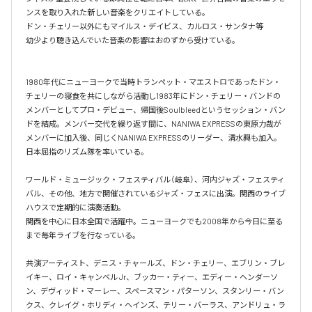
ンスを取り入れた新しい音楽をクリエイトしている。

ドン・チェリー以外にもマイルス・デイビス、カルロス・サンタナ等

幼少より聴き込んでいた音楽の影響はおのずから受けている。

1980年代にニューヨークで当時トランペット・マエストロであったドン・
チェリーの寝食を共にしながら活動し1983年にドン・チェリー・バンドの
メンバーとしてプロ・デビュー、帰国後Soulbleedというセッション・バン
ドを結成。メンバー交代を繰り返す間に、NANIWA EXPRESSの東原力哉が
メンバーに加入後、同じくNANIWA EXPRESSのリーダー、清水興も加入。
日本屈指のリズム隊を率いている。

ワールド・ミュージック・フェスティバル（岐阜）、河内ジャズ・フェスティ
バル、その他、地方で開催されているジャズ・フェスに出演。関西のライブ
ハウスで定期的に演奏活動。

関西を中心に日本全国で活躍中。ニューヨークでも2008年から今日に至る
まで毎年ライブを行なっている。

共演アーティスト、デニス・チャールズ、ドン・チェリー、エブリン・ブレ
イキー、ロイ・キャンベル Jr、ブッカー・ティー、エディー・ヘンダーソ
ン、デヴィッド・マーレー、スペースマン・パターソン、スタンリー・バン
クス、クレイグ・ホリディ・ヘインズ、テリー・バーラス、アンドリュ・ラ