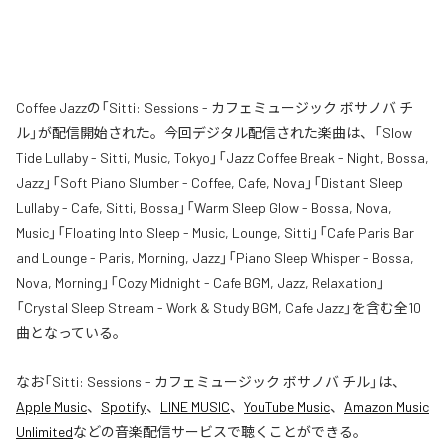
Coffee Jazzの「Sitti: Sessions - カフェミュージック ボサノバ チ
ル」が配信開始された。今回デジタル配信された楽曲は、「Slow
Tide Lullaby - Sitti, Music, Tokyo」「Jazz Coffee Break - Night, Bossa,
Jazz」「Soft Piano Slumber - Coffee, Cafe, Nova」「Distant Sleep
Lullaby - Cafe, Sitti, Bossa」「Warm Sleep Glow - Bossa, Nova,
Music」「Floating Into Sleep - Music, Lounge, Sitti」「Cafe Paris Bar
and Lounge - Paris, Morning, Jazz」「Piano Sleep Whisper - Bossa,
Nova, Morning」「Cozy Midnight - Cafe BGM, Jazz, Relaxation」
「Crystal Sleep Stream - Work & Study BGM, Cafe Jazz」を含む全10
曲となっている。
なお「
Sitti: Sessions - カフェミュージック ボサノバ チル
」は、
Apple Music
、
Spotify
、
LINE MUSIC
、
YouTube Music
、
Amazon Music
Unlimited
などの音楽配信サービスで聴くことができる。