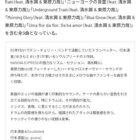
Rain (feat. 清水興 & 東原力哉)」「ニューヨークの音霊 (feat. 清水興
& 東原力哉)」「Underground Train (feat. 清水興 & 東原力哉)」
「Morning Glory (feat. 清水興 & 東原力哉)」「Blue Snow (feat. 清水興 &
東原力哉)」「Uma flor da flor, Se há amor (feat. 清水興 & 東原力哉)」
を含む全9曲となっている。
80年代NYでドン・チェリー・バンドで活動していたトランペッター、行本清
喜（ゆきもとせいき）が率いるソウルブリードの３作目。

NANIWA EXPRESSの強力なリズム・セクション、清水興(b)、

東原力哉(ds)をフィーチャーしたハードなクロスオーヴァー・サウンドが

持ち味だが、本作では力強さはそのままにメロウな曲やファンキーな曲を多
く収録。

楽器のエッジの強調が凄く印象的なサウンド。ケーナの柔らかい音色を引き
立てる目的なのか。特にドラムは、その傾向が強力。

ミックス、表現、に意とするところがあるのだろう。

ドラムの肉質感を保ちながら、強調されたアタックは緊張感を伴う。

トゥッティでの濁りのない収録は見事。

行本清喜＆Soulbleed

行本清喜(tp, quena)
