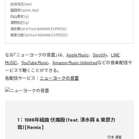
古谷光広 (sax)

祖田修 (synth, key)

白山貴史 (g)

清野拓巳 (g)

清水興 (el-b from NANIWA EXPRESS)

東原力哉 (ds from NANIWA EXPRESS)
なお「
ニューヨークの音霊
」は、
Apple Music
、
Spotify
、
LINE
MUSIC
、
YouTube Music
、
Amazon Music Unlimited
などの音楽配信サ
ービスで聴くことができる。
各配信サービス：
ニューヨークの音霊
1
：
1988年組曲 伏魔殿 (feat. 清水興 & 東原力
哉) [Remix]
行本 清喜