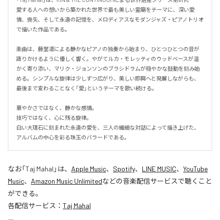
愛する人への想いから築かれた世界で最も美しい霊廟をテーマに、深い愛
情、喪失、そして永遠の記憶を、メロディアスなモダンジャズ・ピアノトリオ
で描いた作品である。

楽曲は、藤堂凛による静かなピアノの独奏から始まり、ひとつひとつの音が
語りかけるように優しく響く。やがてルカ・モレッティのウッドベースが温
かく寄り添い、マリク・ジョンソンのブラシドラムが穏やかな鼓動を刻み始
める。シンプルな旋律は少しずつ広がり、美しい即興へと発展しながらも、
最後まで変わることなく「愛」というテーマを歌い続ける。

華やかさではなく、静かな感情。

技巧ではなく、心に残る旋律。

白い大理石に刻まれた永遠の愛を、三人の繊細な対話によって描き上げた、
アルバムの中心を彩る珠玉のバラードである。
なお「
Taj Mahal
」は、
Apple Music
、
Spotify
、
LINE MUSIC
、
YouTube
Music
、
Amazon Music Unlimited
などの音楽配信サービスで聴くこと
ができる。
各配信サービス：
Taj Mahal