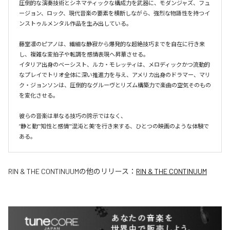
圧倒的な演奏技術とシネマティックな構成力を武器に、モダンジャズ、フュ
ージョン、ロック、現代音楽の要素を横断しながら、強烈な物語性を持つイ
ンストゥルメンタル作品を生み出している。

藤堂凛のピアノは、繊細な静寂から爆発的な超絶技巧までを自在に行き来
し、複雑な変拍子や転調を感情表現へ昇華させる。

イタリア出身のベーシスト、ルカ・モレッティは、メロディックかつ流動的
なプレイでトリオ全体に深い推進力を与え、アメリカ出身のドラマー、マリ
ク・ジョンソンは、圧倒的なグルーヴとリズム構築力で楽曲の空気そのもの
を変化させる。

彼らの音楽は単なる技巧の誇示ではなく、

“静と動”“知性と感情”“混沌と美”を行き来する、ひとつの映画のような体験で
ある。
RIN & THE CONTINUUM
の他のリリース：
RIN & THE CONTINUUM