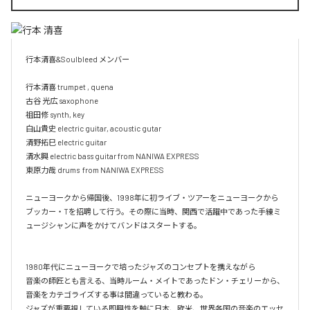
行本清喜&Soulbleed メンバー

行本清喜 trumpet , quena

古谷 光広 saxophone

祖田修 synth, key

白山貴史 electric guitar, acoustic gutar

清野拓巳 electric guitar

清水興 electric bass guitar from NANIWA EXPRESS

東原力哉 drums  from NANIWA EXPRESS

ニューヨークから帰国後、1998年に初ライブ・ツアーをニューヨークから
ブッカー・Tを招聘して行う。その際に当時、関西で活躍中であった手練ミ
ュージシャンに声をかけてバンドはスタートする。

1980年代にニューヨークで培ったジャズのコンセプトを携えながら

音楽の師匠とも言える、当時ルーム・メイトであったドン・チェリーから、
音楽をカテゴライズする事は間違っていると教わる。

ジャズが重要視している即興性を軸に日本、欧米、世界各国の音楽のエッセ