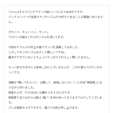
「nervus(ネルウス)」がラテンの曲というにはうぬぼれですが、

バンドメンバーが全員ラテンのリズムが大好きであることは間違いありませ
ん。

ボサノバ、キューバン、サンバ。

「SHIFT」の曲はこれらのリズムを頂いてます。

今回はドラムスの井上の曲でサンバを演奏してみました。

しかしラテンのリズムはホント難しいですね。

基本ができていないとちょっとやっぱりそれらしく聴こえません。

サンバ好きの方々に大変申し分けございませんが、これが僕ら「SHIFT」のサ
ンバです。

演奏は「聴いてもらって、公開して、後悔しないかい？」とほぼ「神経質」にな
りながら作りました。

相変わらず、PCがあるにも関わらず人力入力です。

神経質でありながら大胆さ（雑？）を併せ持っております「SHIFT」でございま
す。

ズレは相変わらずですので、謹んでお詫び申し上げます。
