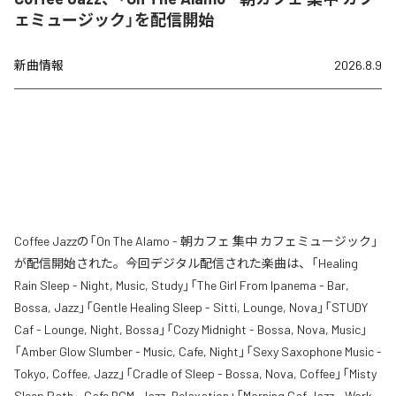
ェミュージック」を配信開始
新曲情報
2026.8.9
Coffee Jazzの「On The Alamo - 朝カフェ 集中 カフェミュージック」
が配信開始された。今回デジタル配信された楽曲は、「Healing
Rain Sleep - Night, Music, Study」「The Girl From Ipanema - Bar,
Bossa, Jazz」「Gentle Healing Sleep - Sitti, Lounge, Nova」「STUDY
Caf - Lounge, Night, Bossa」「Cozy Midnight - Bossa, Nova, Music」
「Amber Glow Slumber - Music, Cafe, Night」「Sexy Saxophone Music -
Tokyo, Coffee, Jazz」「Cradle of Sleep - Bossa, Nova, Coffee」「Misty
Sleep Path - Cafe BGM, Jazz, Relaxation」「Morning Caf Jazz - Work