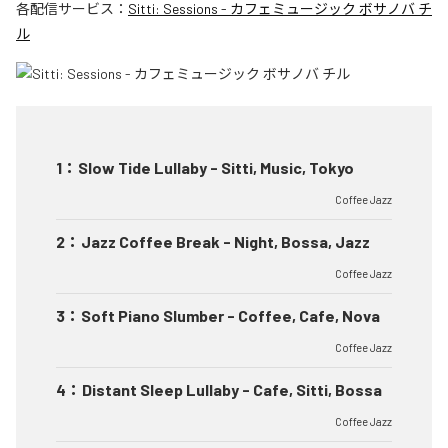
各配信サービス：
Sitti: Sessions - カフェミュージック ボサノバ チ
ル
1
：
Slow Tide Lullaby - Sitti, Music, Tokyo
Coffee Jazz
2
：
Jazz Coffee Break - Night, Bossa, Jazz
Coffee Jazz
3
：
Soft Piano Slumber - Coffee, Cafe, Nova
Coffee Jazz
4
：
Distant Sleep Lullaby - Cafe, Sitti, Bossa
Coffee Jazz