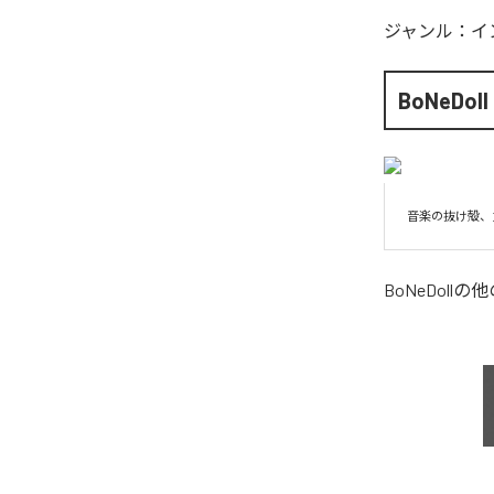
ジャンル：
イ
BoNeDoll
音楽の抜け殻、
BoNeDoll
の他