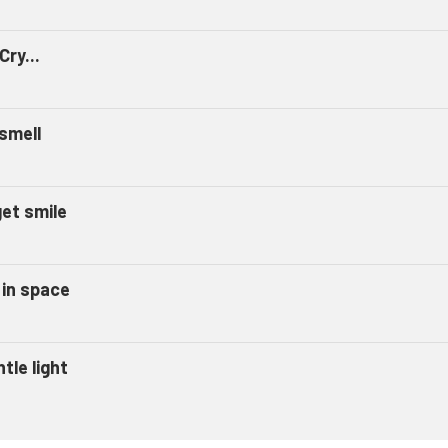
Cry...
 smell
get smile
 in space
tle light