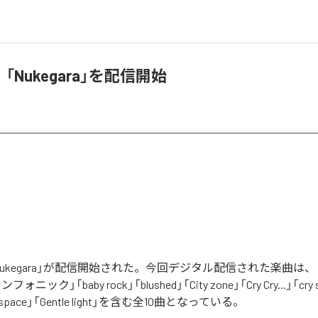
l、「Nukegara」を配信開始
lの「Nukegara」が配信開始された。今回デジタル配信された楽曲は
シンフォニック」「baby rock」「blushed」「City zone」「Cry Cry...」「cry s
 in space」「Gentle light」を含む全10曲となっている。