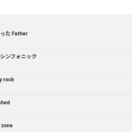
った Father
h シンフォニック
y rock
shed
y zone