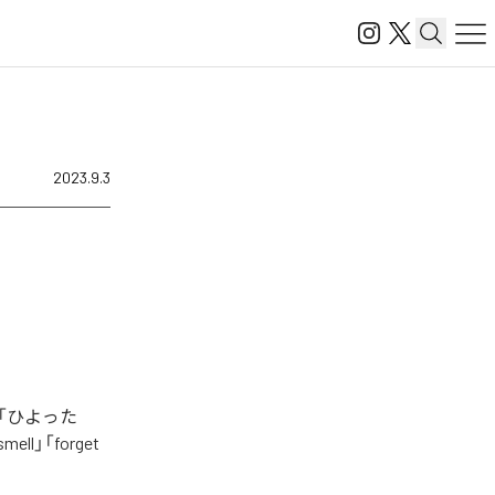
2023.9.3
、「ひよった
mell」「forget