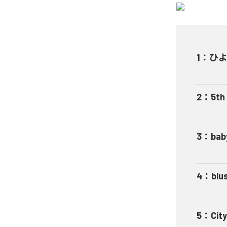
1
：
ひよ
2
：
5t
3
：
bab
4
：
blu
5
：
Cit