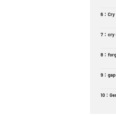
6
：
Cry 
7
：
cry
8
：
for
9
：
gap
10
：
Gen