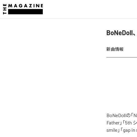
BoNeDol
新曲情報
BoNeDol
Father」「5th 
smile」「gap