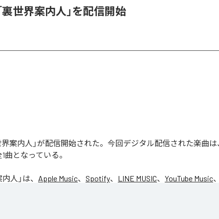
_1、「裏世界案内人」を配信開始
の「裏世界案内人」が配信開始された。今回デジタル配信された楽曲
全1曲となっている。
案内人
」は、
Apple Music
、
Spotify
、
LINE MUSIC
、
YouTube Music
d
などの音楽配信サービスで聴くことができる。
ス：
裏世界案内人