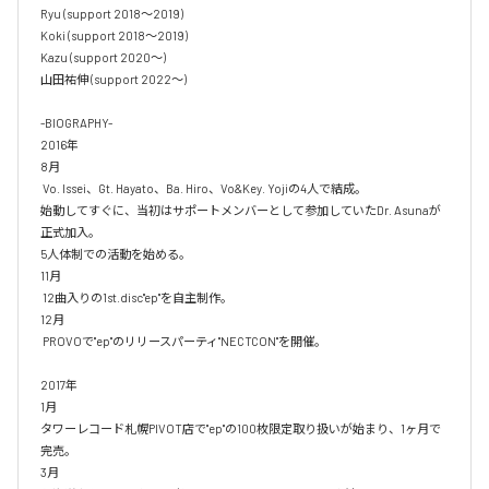
Ryu (support 2018〜2019)

Koki (support 2018〜2019)

Kazu (support 2020〜)

山田祐伸 (support 2022〜)

-BIOGRAPHY-

2016年

8月

 Vo. Issei、Gt. Hayato、Ba. Hiro、Vo&Key. Yojiの4人で結成。

始動してすぐに、当初はサポートメンバーとして参加していたDr. Asunaが
正式加入。

5人体制での活動を始める。

11月

 12曲入りの1st.disc"ep"を自主制作。

12月

 PROVOで"ep"のリリースパーティ"NECTCON"を開催。

2017年

1月

タワーレコード札幌PIVOT店で"ep"の100枚限定取り扱いが始まり、1ヶ月で
完売。

3月
