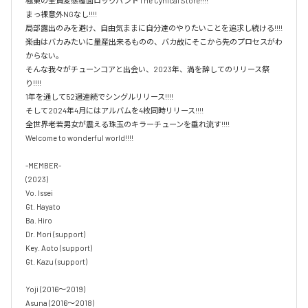
極東の全員変態覆面ロックバンドThe Cynical Store!!!!

まっ裸意外NGなし!!!!

局部露出のみを避け、自由気ままに自分達のやりたいことを追求し続ける!!!!

楽曲はバカみたいに量産出来るものの、バカ故にそこから先のプロセスがわ
からない。

そんな我々がチューンコアと出会い、2023年、満を辞してのリリース祭
り!!!!

1年を通して52週連続でシングルリリース!!!!

そして2024年4月にはアルバムを4枚同時リリース!!!!

全世界老若男女が震える珠玉のキラーチューンを垂れ流す!!!!

Welcome to wonderful world!!!!

-MEMBER-

(2023)

Vo. Issei

Gt. Hayato

Ba. Hiro

Dr. Mori (support)

Key. Aoto (support)

Gt. Kazu (support)

Yoji (2016〜2019)

Asuna (2016〜2018)
