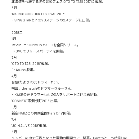
北海道を代表する冬の音楽フェス"OTO TO TABI 2017"に出演。

8月

"RISING SUN ROCK FESTIVAL 2017"

RISING STARとPROVOステージの2ステージに出演。

2018年

1月

1st.album "COMMON MAGIC"を全国リリース。

PROVOでリリースパーティを開催。

3月

"OTO TO TABI 2018"出演。

Dr.Asuna 脱退。

4月

音信(たより)の元ドラマーMori、

喃語、the hatchのドラマーりゅーさん、

HIKAGEの元ドラマーkokiの3人をサポートに迎え再始動。

"CONNECT歌舞伎町2018"出演。

5月

新宿MARZとの共同企画"Marz One"開催。

7月

"JOIN ALIVE 2018"出演。

8月

メンバーの中で伝説となった激動の関東ツアー開幕。HayatoとHiroが帰りの