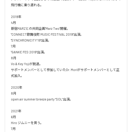
飛行機に乗り遅れる。

2019年

4月

新宿MARZとの共同企画"Marz Two"開催。

"CONNECT歌舞伎町 MUSIC FESTIVAL 2019"出演。

"SYNCHRONICITY’19"出演。

7月

"GANKE FES 2019"出演。

8月

Vo & Key Yojiが脱退。

サポートメンバーとして参加していたDr. Moriがサポートメンバーとして正
式加入。

2020年

8月

open air summer breeze party “SOL”出演。

2021年

6月

Hiro ジムニーを買う。

7月
