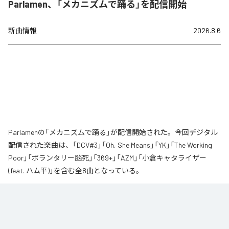
Parlamen、「メカニズムで踊る」を配信開始
新曲情報
2026.8.6
Parlamenの「メカニズムで踊る」が配信開始された。今回デジタル
配信された楽曲は、「DCV#3」「Oh, She Means」「YK」「The Working
Poor」「ボランタリー脳死」「369+」「AZM」「小倉キャタライザー
(feat. ハム平)」を含む全8曲となっている。
なお「
メカニズムで踊る
」は、
Apple Music
、
Spotify
、
LINE MUSIC
、
YouTube Music
、
Amazon Music Unlimited
などの音楽配信サービスで
聴くことができる。