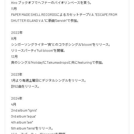
Hiro ブックオフでヘフナーのバイオリンベースを買う。

11月

PAPER MADE SHELL RECORDSによるカセットテープV.A. "ESCAPE FROM 
SHUTTER ISLAND V.A."に新曲"Darvish"で参加。

2022年

8月

シンガーソングライター"爽"とのコラボシングル"bloom"をリリース。

リリースパーティ"full bloom"を開催。

12月

爽のシングル"Holiday"にTakumadropsと共にfeaturingで参加。

2023年

1月より毎週土曜日にデジタルシングルをリリース。

計52曲をリリース。

2024年

4月

2nd album "Ignis"

3rd album "aqua"

4th album "aer"

5th album "terra"をリリース。
