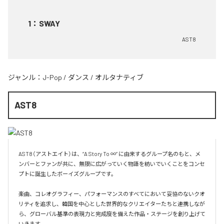
1
：
SWAY
AST8
ジャンル：
J-Pop
/
ダンス
/
オルタナティブ
AST8
AST8（アストエイト）は、“A Story To ∞” に由来するグループ名のもと、メ
ンバーとファンが共に、無限に広がっていく物語を紡いでいくことをコンセ
プトに誕生したボーイズグループです。

楽曲、コレオグラフィー、パフォーマンスのすべてにおいて妥協のないクオ
リティを追求し、韓国を中心とした世界的なクリエイターたちと連携しなが
ら、グローバル基準の表現力と完成度を備えた作品・ステージを創り上げて
いきます。
