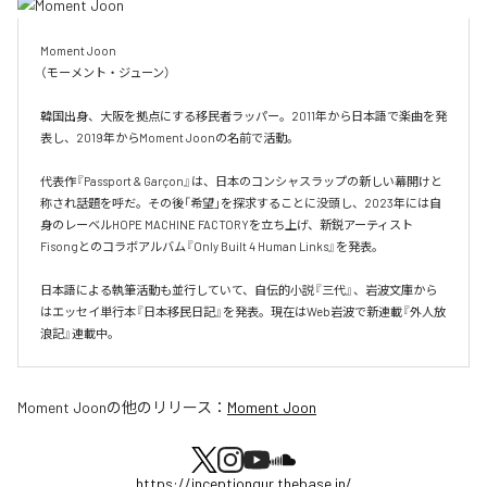
Moment Joon

（モーメント・ジューン）

韓国出身、大阪を拠点にする移民者ラッパー。2011年から日本語で楽曲を発
表し、2019年からMoment Joonの名前で活動。

代表作『Passport & Garçon』は、日本のコンシャスラップの新しい幕開けと
称され話題を呼だ。その後「希望」を探求することに没頭し、2023年には自
身のレーベルHOPE MACHINE FACTORYを立ち上げ、新鋭アーティスト
Fisongとのコラボアルバム『Only Built 4 Human Links』を発表。

日本語による執筆活動も並行していて、自伝的小説『三代』、岩波文庫から
はエッセイ単行本『日本移民日記』を発表。現在はWeb岩波で新連載『外人放
浪記』連載中。
Moment Joon
の他のリリース：
Moment Joon
https://inceptiongur.thebase.in/