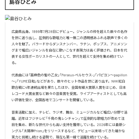
島谷ひとみ
広島県出身。1999年7月28日にデビュー。ジャンルの枠を超えた数々の名作
を世に送り出し、圧倒的な歌唱力と唯一無二の透明感あふれる歌声で多くの
人々を魅了。バラードからダンスナンバー、ラテン、ポップス、アニメソン
グまで幅広いジャンルを自在に歌いこなす表現力は高く評価され、日本を代
表する女性ボーカリストの一人として、世代を超えて支持を集め続けてい
る。

代表曲には「亜麻色の髪の乙女」「Perseus-ペルセウス-」「パピヨン～papillon
～」「YUME日和」などがあり、数々のヒット作品を世に送り出す。NHK紅白
歌合戦に4年連続出場を果たしたほか、全国有線大賞新人賞をはじめ、日本
レコード大賞金賞など数々の音楽賞を受賞。ライブアーティストとしても高
い評価を受け、全国各地でコンサートを開催している。

音楽活動に加え、テレビ、ラジオ、舞台、ミュージカルなど幅広い分野で活
躍。近年はフジテレビ「千鳥の鬼レンチャン」で圧倒的な歌唱力が改めて注
目を集め、新たな世代からも高い支持を獲得している。2026年には最新シ
ングル「太陽神Prism」をリリースするなど、デビュー以来培ってきた確かな
実力と挑戦し続ける姿勢で、現在も第一線で活躍を続けている。