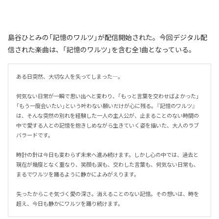
島谷ひとみの「記憶のワルツ」が配信開始された。今回デジタル配
信された楽曲は、「記憶のワルツ」を含む全1曲となっている。
ある日突然、大切な人を失ってしまった―。

何気ない日常が一瞬で思い出へと変わり、「もっと言葉を交わせばよかった」
「もう一度会いたい」という叶わない願いだけが心に残る。『記憶のワルツ』
は、そんな突然の別れを経験した一人の主人公が、止まることのない時間の
中で愛する人との記憶を抱きしめながら生きていく姿を描いた、大人のラブ
バラードです。

時計の針は今日も変わらず未来へ進み続けます。しかし心の中では、過去と
現在が幾度となく重なり、笑顔も涙も、交わした言葉も、何気ない日常も、
まるでワルツを踊るように静かによみがえります。

失ったからこそ気づく愛の深さ。消えることのない記憶。その想いは、時を
超え、今日も静かにワルツを踊り続けます。