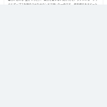
クとポップスを融合させたサウンドで描いた一曲です。 疾走感のあるビート
と繊細な歌詞が交差し、苦しさの中にも小さな希望を見つけ出していく。 「味
方だよ」というメッセージが、心にそっと寄り添う作品です。
なお「
89
」は、
Apple Music
、
Spotify
、
LINE MUSIC
、
YouTube Music
、
Amazon Music Unlimited
などの音楽配信サービスで聴くことができ
る。
各配信サービス：
89
1
：
89
泡く、脆く。
2
：
89 (Instrumental)
泡く、脆く。